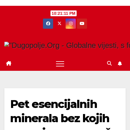
Skip
10:21:12 PM
to
content
Pet esencijalnih
minerala bez kojih