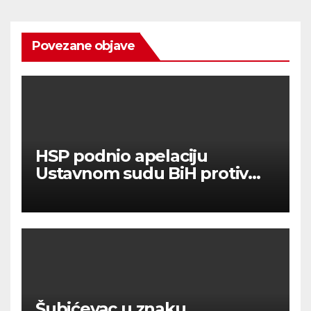
Povezane objave
HSP podnio apelaciju
Ustavnom sudu BiH protiv
ovjere kandidature Slavena
Kovačevića
Šubićevac u znaku