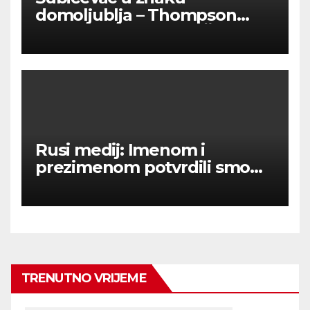
domoljublja – Thompson
okupio tisuće ljudi u Šibeniku
Rusi medij: Imenom i
prezimenom potvrdili smo
236 000 Rusa poginulih u
Ukraini.
TRENUTNO VRIJEME