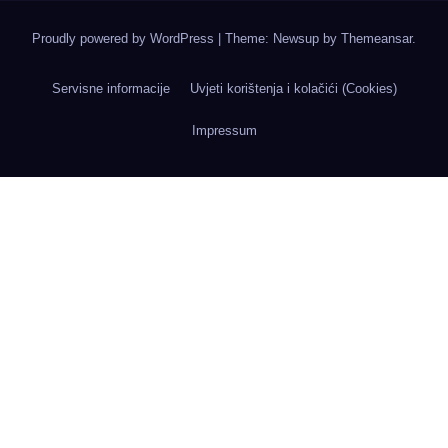
Proudly powered by WordPress
|
Theme: Newsup by
Themeansar
.
Servisne informacije
Uvjeti korištenja i kolačići (Cookies)
Impressum