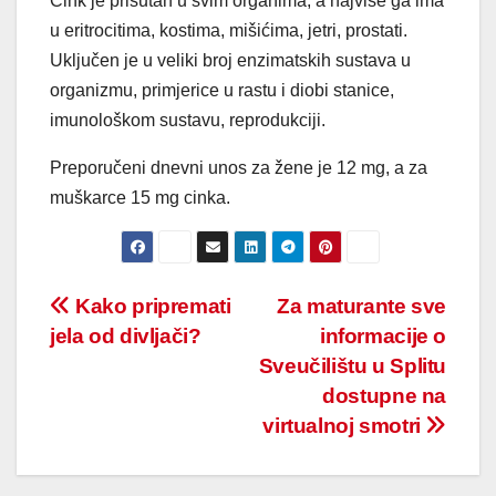
Cink je prisutan u svim organima, a najviše ga ima
u eritrocitima, kostima, mišićima, jetri, prostati.
Uključen je u veliki broj enzimatskih sustava u
organizmu, primjerice u rastu i diobi stanice,
imunološkom sustavu, reprodukciji.
Preporučeni dnevni unos za žene je 12 mg, a za
muškarce 15 mg cinka.
Post
Kako pripremati
Za maturante sve
jela od divljači?
informacije o
navigation
Sveučilištu u Splitu
dostupne na
virtualnoj smotri