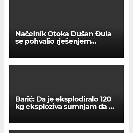
Načelnik Otoka Dušan Đula
se pohvalio rješenjem
problema s vrtićem
Barić: Da je eksplodiralo 120
kg eksploziva sumnjam da bi
išta ostalo od drona