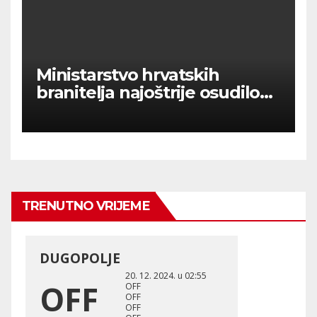
Ministarstvo hrvatskih
branitelja najoštrije osudilo
sramotnu objavu Borisa
Dežulovića
TRENUTNO VRIJEME