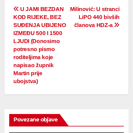
Post
U JAMI BEZDAN
Milinović: U stranci
KOD RIJEKE, BEZ
LiPO 440 bivših
navigation
SUĐENJA UBIJENO
članova HDZ-a
IZMEĐU 500 I 1500
LJUDI (Donosimo
potresno pismo
roditeljima koje
napisao župnik
Martin prije
ubojstva)
Povezane objave