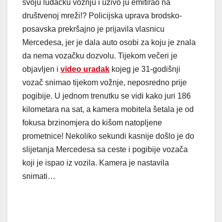
svoju luđačku vožnju i uživo ju emitirao na
društvenoj mreži!? Policijska uprava brodsko-
posavska prekršajno je prijavila vlasnicu
Mercedesa, jer je dala auto osobi za koju je znala
da nema vozačku dozvolu. Tijekom večeri je
objavljen i
video u
radak
kojeg je 31-godišnji
vozač snimao tijekom vožnje, neposredno prije
pogibije. U jednom trenutku se vidi kako juri 186
kilometara na sat, a kamera mobitela šetala je od
fokusa brzinomjera do kišom natopljene
prometnice! Nekoliko sekundi kasnije došlo je do
slijetanja Mercedesa sa ceste i pogibije vozača
koji je ispao iz vozila. Kamera je nastavila
snimati…