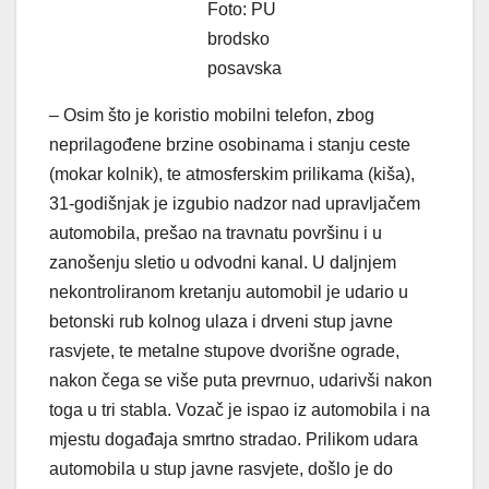
Foto: PU
brodsko
posavska
– Osim što je koristio mobilni telefon, zbog
neprilagođene brzine osobinama i stanju ceste
(mokar kolnik), te atmosferskim prilikama (kiša),
31-godišnjak je izgubio nadzor nad upravljačem
automobila, prešao na travnatu površinu i u
zanošenju sletio u odvodni kanal. U daljnjem
nekontroliranom kretanju automobil je udario u
betonski rub kolnog ulaza i drveni stup javne
rasvjete, te metalne stupove dvorišne ograde,
nakon čega se više puta prevrnuo, udarivši nakon
toga u tri stabla. Vozač je ispao iz automobila i na
mjestu događaja smrtno stradao. Prilikom udara
automobila u stup javne rasvjete, došlo je do