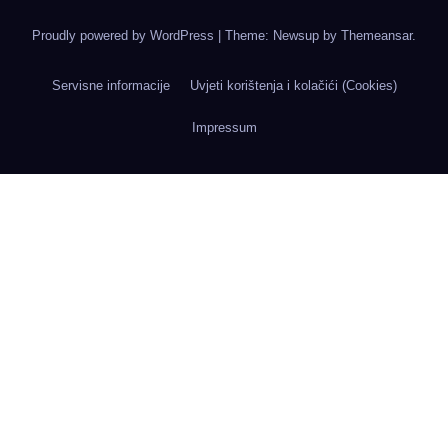
Proudly powered by WordPress
|
Theme: Newsup by
Themeansar
.
Servisne informacije
Uvjeti korištenja i kolačići (Cookies)
Impressum