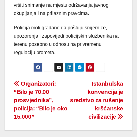
vršiti snimanje na mjestu održavanja javnog
okupljanja i na prilaznim pravcima.
Policija moli građane da poštuju smjernice,
upozorenja i zapovijedi policijskih službenika na
terenu posebno u odnosu na privremenu
regulaciju prometa.
Post
Organizatori:
Istanbulska
“Bilo je 70.00
konvencija je
navigation
prosvjednika”,
sredstvo za rušenje
policija: “Bilo je oko
kršćanske
15.000”
civilizacije