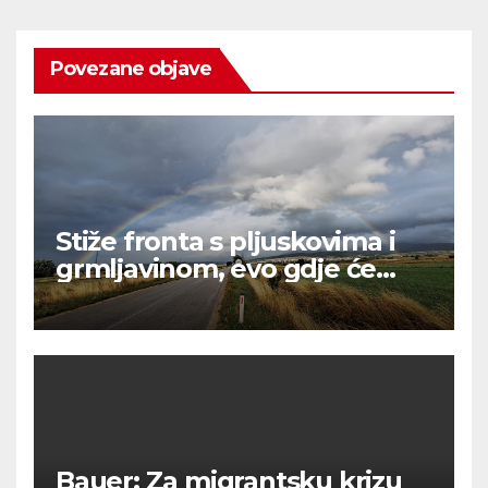
Povezane objave
Stiže fronta s pljuskovima i
grmljavinom, evo gdje će
najviše osvježiti
Bauer: Za migrantsku krizu