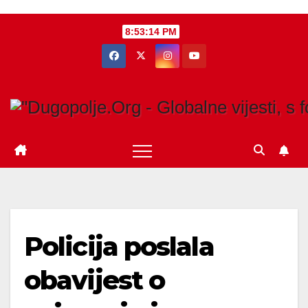
Skip
8:53:15 PM
to
content
Policija poslala
obavijest o