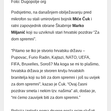
Foto: Dugopolje org
Podsjetimo, na današnjem obilježavanju pred
mikrofon su stali umirovljeni bojnik
Miće Ćuk
i
ratni zapovjednik obrane Škabrnje
Marko
Miljanić
koji su uzviknuli stari hrvatski pozdrav “Za
dom spremni”.
“Pitamo se tko je stvorio hrvatsku državu –
Pupovac, Furio Radin, Kajtazi, NATO, UEFA,
FIFA, Bruxelles, Soroš? Ma koga se mi to plašimo,
hrvatska država je stvoren krvlju hrvatskih
branitelja koji su bili za dom spremni i još su uvijek
za dom spremni”, kazao je Ćuk. “Ovaj časni
pozdrav smeta i nekim tzv. našima” ali, dodao je,
“mi ćemo zauvijek biti za dom spremni.”
Policija izgleda nema drugog posla osim slušati