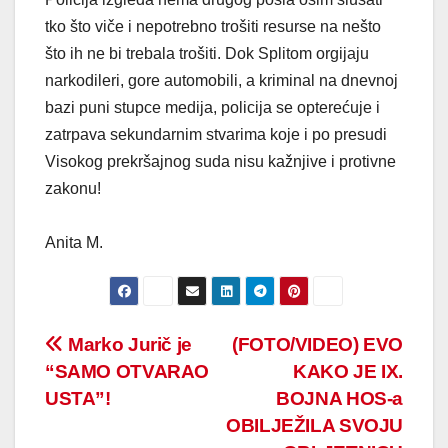
tko što viče i nepotrebno trošiti resurse na nešto
što ih ne bi trebala trošiti. Dok Splitom orgijaju
narkodileri, gore automobili, a kriminal na dnevnoj
bazi puni stupce medija, policija se opterećuje i
zatrpava sekundarnim stvarima koje i po presudi
Visokog prekršajnog suda nisu kažnjive i protivne
zakonu!
Anita M.
Post
Marko Jurič je
(FOTO/VIDEO) EVO
“SAMO OTVARAO
KAKO JE IX.
navigation
USTA”!
BOJNA HOS-a
OBILJEŽILA SVOJU