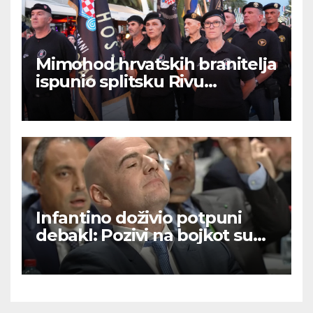
Mimohod hrvatskih branitelja
ispunio splitsku Rivu
ponosom i zajedništvom
Infantino doživio potpuni
debakl: Pozivi na bojkot su
upalili – nema prodaje
dionica SP-a!