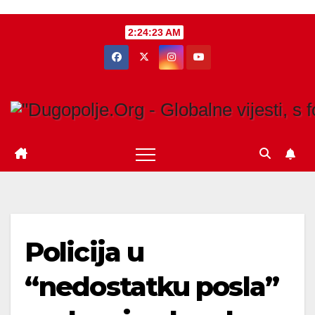
Skip
2:24:24 AM
to
content
Policija u
“nedostatku posla”