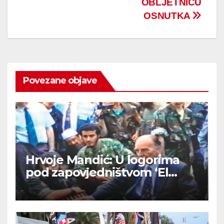
OBLJETNICU
OSNUTKA
Povezane objave
Hrvoje Mandić: U logorima
pod zapovjedništvom ‘El
Mudžahid’ u BiH su Hrvatima
ritualno odsijecali glave