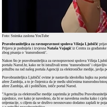
Foto: Snimka zaslona YouTube
Pravobraniteljica za ravnopravnost spolova Višnja Ljubičić
prijav
Prijavu je podnijela i izvjesna
Nataša Vajagić
iz Centra za građanske 
zbog pisanja o ‘transrodnosti’.
Nakon što je pravobraniteljica za ravnopravnost spolova Višnja Ljubiči
portalu Narod.hr, kako ne bi istraživali temu ‘transrodnosti’ i objavlj
pritužbu na rad našeg portala Agenciji za elektroničke medije, javlja p
Pravobraniteljica Ljubičić ovime je nastavila ideološku hajku na porta
afere Zambija, a to je činjenica da je među uhićenima transrodno/ist
afere Zambija, ali i političkim, ističe portal Narod.
”Agencija za elektroničke medije zaprimila je pritužbu Pravobranite
zajednice, sve kako je navedeno, da bi se navedena osoba kako i cjel
orijentacije, s ciljem da se društvo neosnovano dodatno zaplaši te p
a o pritužbi pravobraniteljice.