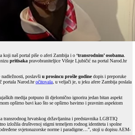
 koji naš portal piše o aferi Zambija i o
‘transrodnim’ osobama
.
u nizu
pritisaka
pravobraniteljice Višnje Ljubičić na portal Narod.hr
 nadležnosti, poslavši
u prosincu prošle godine
dopis i preporuke
vač portala Narod.hr
očitovala
, u veljači je, u jeku afere Zambija poslala
ujaških medija potpuno ili djelomično ignorira jedan bitan aspekt
 temom opširno bavi kao što se opširno bavimo i pravnim aspektom
nja transrodnog hrvatskog državljanina i predstavnika LGBTIQ
 izložila društvenoj stigmi temeljem rodnog identiteta i spolne
a u određene svjetonazorske norme i paradigme…”, stoji u dopisu AEM-