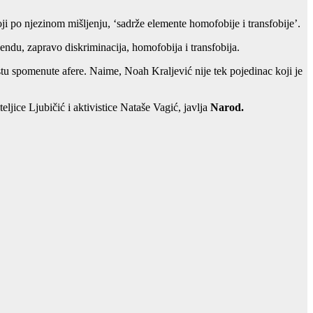
ji po njezinom mišljenju, ‘sadrže elemente homofobije i transfobije’.
gendu, zapravo diskriminacija, homofobija i transfobija.
ekstu spomenute afere. Naime, Noah Kraljević nije tek pojedinac koji je
jice Ljubičić i aktivistice Nataše Vagić, javlja
Narod.