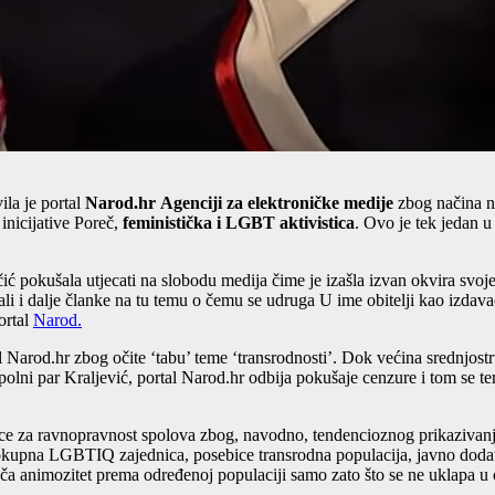
ila je portal
Narod.hr
Agenciji za elektroničke medije
zbog načina na
inicijative Poreč,
feministička i LGBT aktivistica
. Ovo je tek jedan 
ć pokušala utjecati na slobodu medija čime je izašla izvan okvira svoje
ivali i dalje članke na tu temu o čemu se udruga U ime obitelji kao izda
ortal
Narod.
l Narod.hr zbog očite ‘tabu’ teme ‘transrodnosti’. Dok većina srednjostr
ospolni par Kraljević, portal Narod.hr odbija pokušaje cenzure i tom se
ljice za ravnopravnost spolova zbog, navodno, tendencioznog prikaziva
okupna LGBTIQ zajednica, posebice transrodna populacija, javno dodatno
ojača animozitet prema određenoj populaciji samo zato što se ne uklap