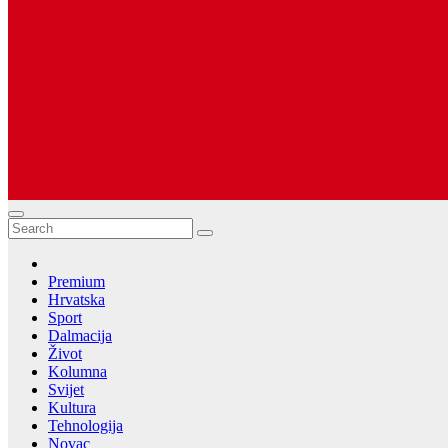
Dugopolje Portal
Najnovije vijesti Hrvatske, Dalmacije i Svijeta
Premium
Hrvatska
Sport
Dalmacija
Život
Kolumna
Svijet
Kultura
Tehnologija
Novac