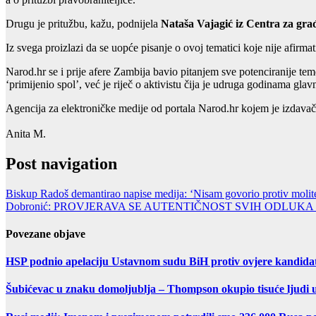
Drugu je pritužbu, kažu, podnijela
Nataša Vajagić iz Centra za građ
Iz svega proizlazi da se uopće pisanje o ovoj tematici koje nije afirm
Narod.hr se i prije afere Zambija bavio pitanjem sve potenciranije teme
‘primijenio spol’, već je riječ o aktivistu čija je udruga godinama glavn
Agencija za elektroničke medije od portala Narod.hr kojem je izdavač 
Anita M.
Post navigation
Biskup Radoš demantirao napise medija: ‘Nisam govorio protiv molite
Dobronić: PROVJERAVA SE AUTENTIČNOST SVIH ODLUKA
Povezane objave
HSP podnio apelaciju Ustavnom sudu BiH protiv ovjere kandida
Šubićevac u znaku domoljublja – Thompson okupio tisuće ljudi 