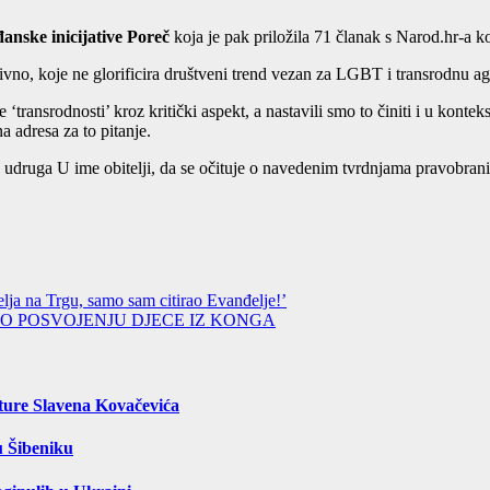
anske inicijative Poreč
koja je pak priložila 71 članak s Narod.hr-a ko
ativno, koje ne glorificira društveni trend vezan za LGBT i transrodnu a
 ‘transrodnosti’ kroz kritički aspekt, a nastavili smo to činiti i u kont
a adresa za to pitanje.
udruga U ime obitelji, da se očituje o navedenim tvrdnjama pravobranitel
lja na Trgu, samo sam citirao Evanđelje!’
 O POSVOJENJU DJECE IZ KONGA
ture Slavena Kovačevića
u Šibeniku