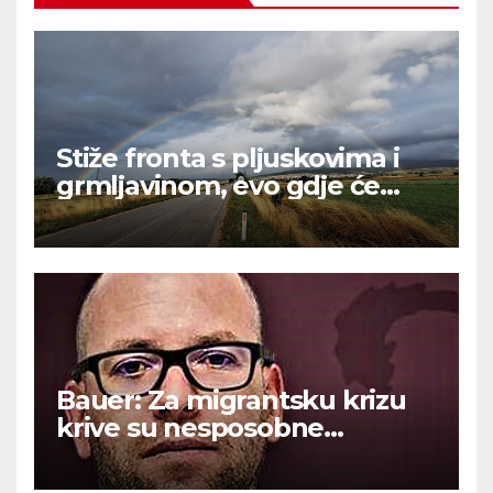
Stiže fronta s pljuskovima i
grmljavinom, evo gdje će
najviše osvježiti
Bauer: Za migrantsku krizu
krive su nesposobne
ljevičarske vlasti.