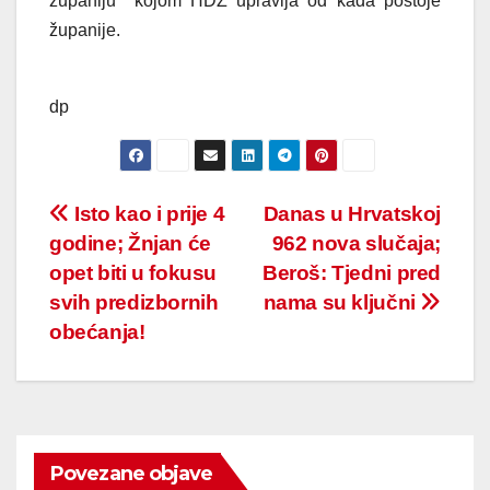
županiju kojom HDZ upravlja od kada postoje
županije.
dp
Post
Isto kao i prije 4
Danas u Hrvatskoj
godine; Žnjan će
962 nova slučaja;
navigation
opet biti u fokusu
Beroš: Tjedni pred
svih predizbornih
nama su ključni
obećanja!
Povezane objave