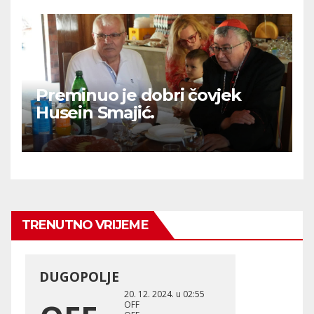
Preminuo je dobri čovjek
Husein Smajić.
TRENUTNO VRIJEME