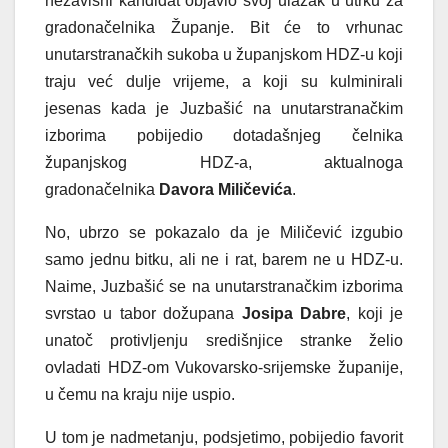
nezavisni kandidat objavio svoj ulazak u utrku za
gradonačelnika Županje. Bit će to vrhunac
unutarstranačkih sukoba u županjskom HDZ-u koji
traju već dulje vrijeme, a koji su kulminirali
jesenas kada je Juzbašić na unutarstranačkim
izborima pobijedio dotadašnjeg čelnika
županjskog HDZ-a, aktualnoga
gradonačelnika
Davora Miličevića
.
No, ubrzo se pokazalo da je Miličević izgubio
samo jednu bitku, ali ne i rat, barem ne u HDZ-u.
Naime, Juzbašić se na unutarstranačkim izborima
svrstao u tabor dožupana
Josipa Dabre
, koji je
unatoč protivljenju središnjice stranke želio
ovladati HDZ-om Vukovarsko-srijemske županije,
u čemu na kraju nije uspio.
U tom je nadmetanju, podsjetimo, pobijedio favorit