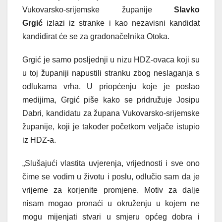
Vukovarsko-srijemske županije
Slavko
Grgić
izlazi iz stranke i kao nezavisni kandidat
kandidirat će se za gradonačelnika Otoka.
Grgić je samo posljednji u nizu HDZ-ovaca koji su
u toj županiji napustili stranku zbog neslaganja s
odlukama vrha. U priopćenju koje je poslao
medijima, Grgić piše kako se pridružuje Josipu
Dabri, kandidatu za župana Vukovarsko-srijemske
županije, koji je također početkom veljače istupio
iz HDZ-a.
„Slušajući vlastita uvjerenja, vrijednosti i sve ono
čime se vodim u životu i poslu, odlučio sam da je
vrijeme za korjenite promjene. Motiv za dalje
nisam mogao pronaći u okruženju u kojem ne
mogu mijenjati stvari u smjeru općeg dobra i