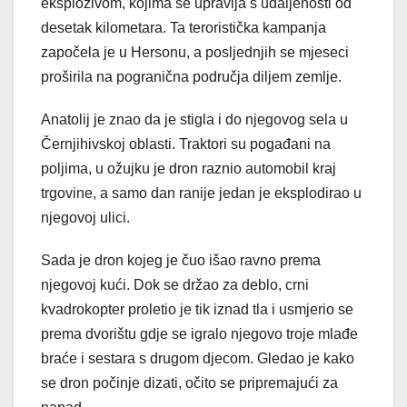
eksplozivom, kojima se upravlja s udaljenosti od
desetak kilometara. Ta teroristička kampanja
započela je u Hersonu, a posljednjih se mjeseci
proširila na pogranična područja diljem zemlje.
Anatolij je znao da je stigla i do njegovog sela u
Černjihivskoj oblasti. Traktori su pogađani na
poljima, u ožujku je dron raznio automobil kraj
trgovine, a samo dan ranije jedan je eksplodirao u
njegovoj ulici.
Sada je dron kojeg je čuo išao ravno prema
njegovoj kući. Dok se držao za deblo, crni
kvadrokopter proletio je tik iznad tla i usmjerio se
prema dvorištu gdje se igralo njegovo troje mlađe
braće i sestara s drugom djecom. Gledao je kako
se dron počinje dizati, očito se pripremajući za