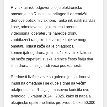
Prvi ukrajinski odgovor bilo je elektroničko
ometanje, no Rusi su se prilagodili opremivši
dronove optičkim vlaknom. Tanka nit, nalik na vlas
kose, odmotava se tijekom leta i prenosi
videosignal operateru te naredbe dronu,
zaobilazeći radijske frekvencije koje se mogu
ometati. Tollast kaže da je prilagodba
komercijalnog drona jeftin i učinkovit trik. Iako se
nit može zapetljati, ruske jedinice često šalju dva
ili tri drona u misiju radi veće pouzdanosti.
Prednosti fizičke veze su goleme jer su dronovi
imuni na ometanje i ne gube signal na većim
udaljenostima. Rusija je masovno koristila ovu
tehnologiju krajem 2024. i 2025. kako bi napala
ukrajinske opskrbne linije, proizvodeći oko 50.000