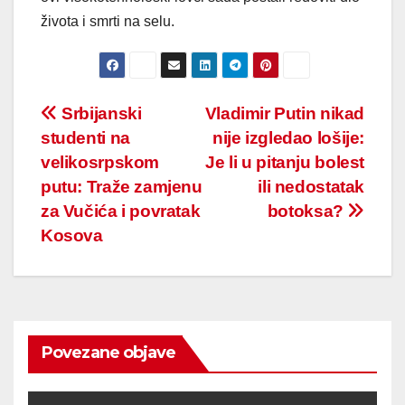
života i smrti na selu.
Post
Srbijanski
Vladimir Putin nikad
studenti na
nije izgledao lošije:
navigation
velikosrpskom
Je li u pitanju bolest
putu: Traže zamjenu
ili nedostatak
za Vučića i povratak
botoksa?
Kosova
Povezane objave