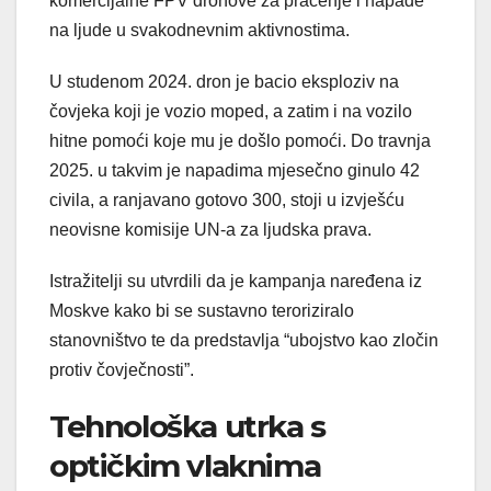
komercijalne FPV dronove za praćenje i napade
na ljude u svakodnevnim aktivnostima.
U studenom 2024. dron je bacio eksploziv na
čovjeka koji je vozio moped, a zatim i na vozilo
hitne pomoći koje mu je došlo pomoći. Do travnja
2025. u takvim je napadima mjesečno ginulo 42
civila, a ranjavano gotovo 300, stoji u izvješću
neovisne komisije UN-a za ljudska prava.
Istražitelji su utvrdili da je kampanja naređena iz
Moskve kako bi se sustavno teroriziralo
stanovništvo te da predstavlja “ubojstvo kao zločin
protiv čovječnosti”.
Tehnološka utrka s
optičkim vlaknima