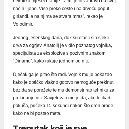
nekoliko mjeseci ranije. “Zimi je to zapravo na svoj
način lijepo. Vise preko ceste i na drveću poput
girlandi, a na njima se stvara mraz”, rekao je
Volodimir.
Jednog jesenskog dana, dok su otac i sin sjekli
drva za ogrjev, Anatolij je vidio poznatog vojnika,
specijalista za eksplozive s pozivnim znakom
“Dinamo”, kako rukuje jednom od niti.
Dječak ga je pitao što radi. Vojnik mu je pokazao
kako je optičko vlakno gotovo nemoguće prekinuti
bez da se porežete te mu demonstrirao tehniku za
prekidanje niti. Savjetovao mu je da, ako to ikad
pokuša, pričeka 15 sekundi nakon što dron prođe
kako ne bi postao meta.
Trenutak koji je sve