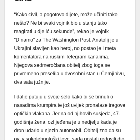
“Kako civil, a pogotovo dijete, može učiniti tako
nešto? Ne bi svaki vojnik bio u stanju tako
reagirati u djeliću sekunde”, rekao je vojnik
“Dinamo” za The Washington Post. Anatolij je u
Ukrajini slavljen kao heroj, no postao je i meta
komentatora na ruskim Telegram kanalima.
Njegova sedmeročlana obitelj zbog toga se
privremeno preselila u dvosobni stan u Černjihivu,
dva sata južnije.
I dalje putuju u svoje selo kako bi se brinuli o
nasadima krumpira te još uvijek pronalaze tragove
optičkih vlakana. Jedna od njihovih susjeda, 47-
godišnja žena, ozlijeđena je u nedjelju kada je
dron udario u njezin automobil. Obitelj zna da su
ovi visokotehnološki lovci sada postali redoviti dio