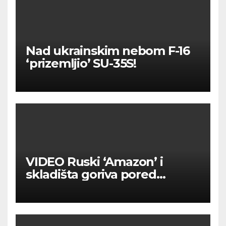
Nad ukrainskim nebom F-16
‘prizemljio’ SU-35S!
VIDEO Ruski ‘Amazon’ i
skladišta goriva pored
Moskve u plamenu