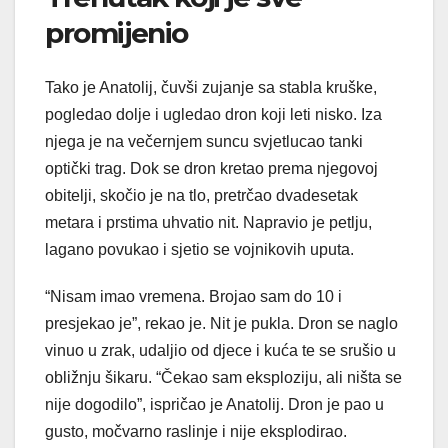
promijenio
Tako je Anatolij, čuvši zujanje sa stabla kruške,
pogledao dolje i ugledao dron koji leti nisko. Iza
njega je na večernjem suncu svjetlucao tanki
optički trag. Dok se dron kretao prema njegovoj
obitelji, skočio je na tlo, pretrčao dvadesetak
metara i prstima uhvatio nit. Napravio je petlju,
lagano povukao i sjetio se vojnikovih uputa.
“Nisam imao vremena. Brojao sam do 10 i
presjekao je”, rekao je. Nit je pukla. Dron se naglo
vinuo u zrak, udaljio od djece i kuća te se srušio u
obližnju šikaru. “Čekao sam eksploziju, ali ništa se
nije dogodilo”, ispričao je Anatolij. Dron je pao u
gusto, močvarno raslinje i nije eksplodirao.