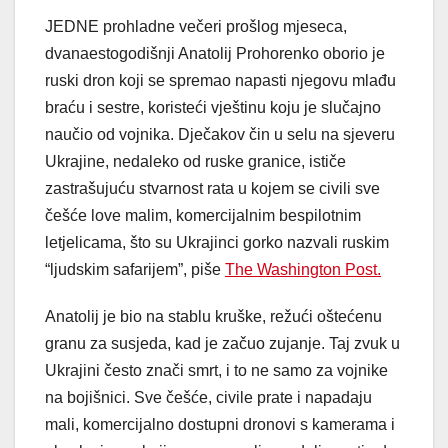
JEDNE prohladne večeri prošlog mjeseca,
dvanaestogodišnji Anatolij Prohorenko oborio je
ruski dron koji se spremao napasti njegovu mlađu
braću i sestre, koristeći vještinu koju je slučajno
naučio od vojnika. Dječakov čin u selu na sjeveru
Ukrajine, nedaleko od ruske granice, ističe
zastrašujuću stvarnost rata u kojem se civili sve
češće love malim, komercijalnim bespilotnim
letjelicama, što su Ukrajinci gorko nazvali ruskim
“ljudskim safarijem”, piše
The Washington Post.
Anatolij je bio na stablu kruške, režući oštećenu
granu za susjeda, kad je začuo zujanje. Taj zvuk u
Ukrajini često znači smrt, i to ne samo za vojnike
na bojišnici. Sve češće, civile prate i napadaju
mali, komercijalno dostupni dronovi s kamerama i