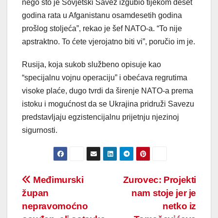
nego što je Sovjetski Savez izgubio tijekom deset
godina rata u Afganistanu osamdesetih godina
prošlog stoljeća”, rekao je šef NATO-a. “To nije
apstraktno. To ćete vjerojatno biti vi”, poručio im je.
Rusija, koja sukob službeno opisuje kao
“specijalnu vojnu operaciju” i obećava regrutima
visoke plaće, dugo tvrdi da širenje NATO-a prema
istoku i mogućnost da se Ukrajina pridruži Savezu
predstavljaju egzistencijalnu prijetnju njezinoj
sigurnosti.
Post
Međimurski
Zurovec: Projekti
župan
nam stoje jer je
navigation
nepravomoćno
netko iz