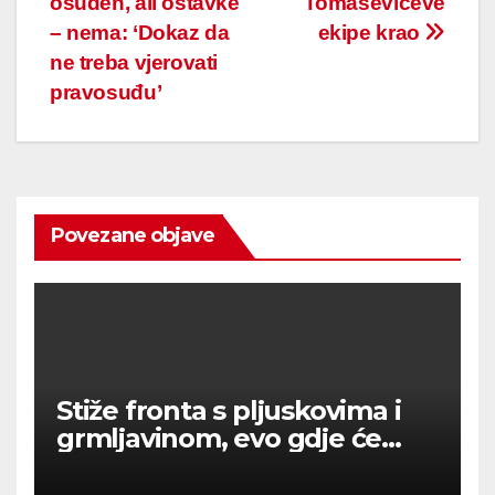
osuđen, ali ostavke
Tomaševićeve
– nema: ‘Dokaz da
ekipe krao
ne treba vjerovati
pravosuđu’
Povezane objave
Stiže fronta s pljuskovima i
grmljavinom, evo gdje će
najviše osvježiti