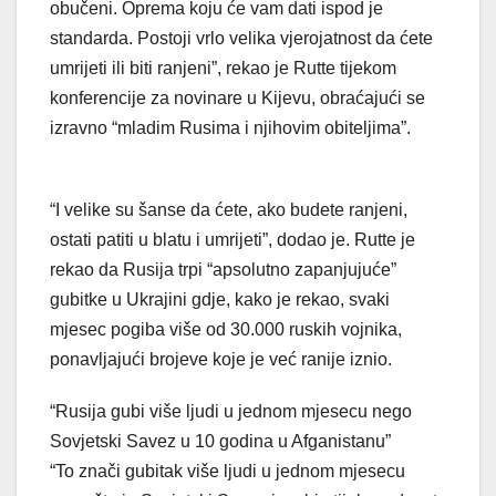
obučeni. Oprema koju će vam dati ispod je
standarda. Postoji vrlo velika vjerojatnost da ćete
umrijeti ili biti ranjeni”, rekao je Rutte tijekom
konferencije za novinare u Kijevu, obraćajući se
izravno “mladim Rusima i njihovim obiteljima”.
“I velike su šanse da ćete, ako budete ranjeni,
ostati patiti u blatu i umrijeti”, dodao je. Rutte je
rekao da Rusija trpi “apsolutno zapanjujuće”
gubitke u Ukrajini gdje, kako je rekao, svaki
mjesec pogiba više od 30.000 ruskih vojnika,
ponavljajući brojeve koje je već ranije iznio.
“Rusija gubi više ljudi u jednom mjesecu nego
Sovjetski Savez u 10 godina u Afganistanu”
“To znači gubitak više ljudi u jednom mjesecu