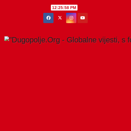
Skip
12:25:59 PM
to
content