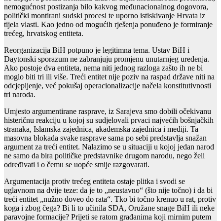
nemogućnost postizanja bilo kakvog međunacionalnog dogovora,
politički montirani sudski procesi te uporno istiskivanje Hrvata iz
tijela vlasti. Kao jedno od mogućih rješenja ponuđeno je formiranje
trećeg, hrvatskog entiteta.
Reorganizacija BiH potpuno je legitimna tema. Ustav BiH i
Daytonski sporazum ne zabranjuju promjenu unutarnjeg uređenja.
Ako postoje dva entiteta, nema niti jednog razloga zašto ih ne bi
moglo biti tri ili više. Treći entitet nije poziv na raspad države niti na
odcjepljenje, već pokušaj operacionalizacije načela konstitutivnosti
tri naroda.
Umjesto argumentirane rasprave, iz Sarajeva smo dobili očekivanu
histeričnu reakciju u kojoj su sudjelovali prvaci najvećih bošnjačkih
stranaka, Islamska zajednica, akademska zajednica i mediji. Ta
masovna blokada svake rasprave sama po sebi predstavlja snažan
argument za treći entitet. Nalazimo se u situaciji u kojoj jedan narod
ne samo da bira političke predstavnike drugom narodu, nego želi
određivati i o čemu se uopće smije razgovarati.
Argumentacija protiv trećeg entiteta ostaje plitka i svodi se
uglavnom na dvije teze: da je to „neustavno“ (što nije točno) i da bi
treći entitet „nužno doveo do rata“. Tko bi točno krenuo u rat, protiv
koga i zbog čega? Bi li to učinila SDA, Oružane snage BiH ili neke
paravojne formacije? Prijeti se ratom građanima koji mirnim putem