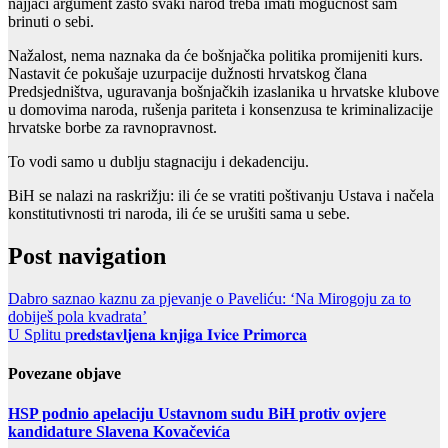
najjači argument zašto svaki narod treba imati mogućnost sam
brinuti o sebi.
Nažalost, nema naznaka da će bošnjačka politika promijeniti kurs.
Nastavit će pokušaje uzurpacije dužnosti hrvatskog člana
Predsjedništva, uguravanja bošnjačkih izaslanika u hrvatske klubove
u domovima naroda, rušenja pariteta i konsenzusa te kriminalizacije
hrvatske borbe za ravnopravnost.
To vodi samo u dublju stagnaciju i dekadenciju.
BiH se nalazi na raskrižju: ili će se vratiti poštivanju Ustava i načela
konstitutivnosti tri naroda, ili će se urušiti sama u sebe.
Post navigation
Dabro saznao kaznu za pjevanje o Paveliću: ‘Na Mirogoju za to
dobiješ pola kvadrata’
U Splitu p𝐫𝐞𝐝𝐬𝐭𝐚𝐯𝐥𝐣𝐞𝐧𝐚 𝐤𝐧𝐣𝐢𝐠𝐚 𝐈𝐯𝐢𝐜𝐞 𝐏𝐫𝐢𝐦𝐨𝐫𝐜𝐚
Povezane objave
HSP podnio apelaciju Ustavnom sudu BiH protiv ovjere
kandidature Slavena Kovačevića