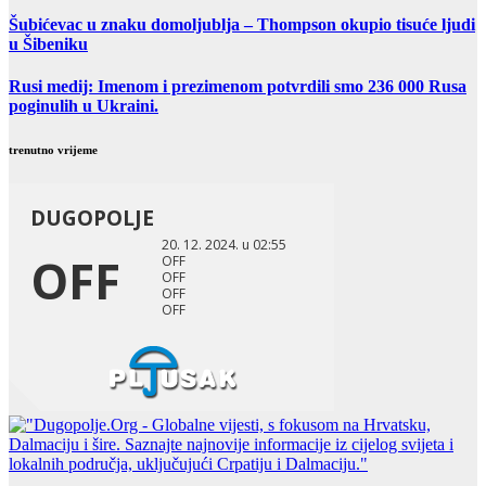
Šubićevac u znaku domoljublja – Thompson okupio tisuće ljudi
u Šibeniku
Rusi medij: Imenom i prezimenom potvrdili smo 236 000 Rusa
poginulih u Ukraini.
trenutno vrijeme