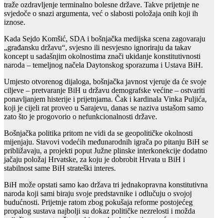
traže ozdravljenje terminalno bolesne države. Takve prijetnje ne
svjedoče o snazi argumenta, već o slabosti položaja onih koji ih
iznose.
Kada Sejdo Komšić, SDA i bošnjačka medijska scena zagovaraju
„građansku državu“, svjesno ili nesvjesno ignoriraju da takav
koncept u sadašnjim okolnostima znači ukidanje konstitutivnosti
naroda – temeljnog načela Daytonskog sporazuma i Ustava BiH.
Umjesto otvorenog dijaloga, bošnjačka javnost vjeruje da će svoje
ciljeve – pretvaranje BiH u državu demografske većine – ostvariti
ponavljanjem histerije i prijetnjama. Čak i kardinala Vinka Puljića,
koji je cijeli rat proveo u Sarajevu, danas se naziva ustašom samo
zato što je progovorio o nefunkcionalnosti države.
Bošnjačka politika pritom ne vidi da se geopolitičke okolnosti
mijenjaju. Stavovi vodećih međunarodnih igrača po pitanju BiH se
približavaju, a projekti poput Južne plinske interkonekcije dodatno
jačaju položaj Hrvatske, za koju je dobrobit Hrvata u BiH i
stabilnost same BiH strateški interes.
BiH može opstati samo kao država tri jednakopravna konstitutivna
naroda koji sami biraju svoje predstavnike i odlučuju o svojoj
budućnosti. Prijetnje ratom zbog pokušaja reforme postojećeg
propalog sustava najbolji su dokaz političke nezrelosti i možda