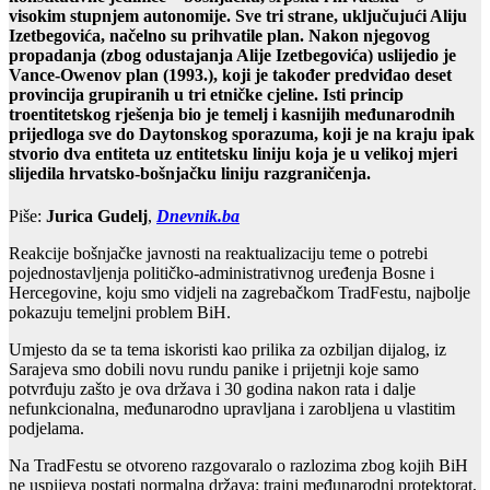
visokim stupnjem autonomije. Sve tri strane, uključujući Aliju
Izetbegovića, načelno su prihvatile plan. Nakon njegovog
propadanja (zbog odustajanja Alije Izetbegovića) uslijedio je
Vance-Owenov plan (1993.), koji je također predviđao deset
provincija grupiranih u tri etničke cjeline. Isti princip
troentitetskog rješenja bio je temelj i kasnijih međunarodnih
prijedloga sve do Daytonskog sporazuma, koji je na kraju ipak
stvorio dva entiteta uz entitetsku liniju koja je u velikoj mjeri
slijedila hrvatsko-bošnjačku liniju razgraničenja.
Piše:
Jurica Gudelj
,
Dnevnik.ba
Reakcije bošnjačke javnosti na reaktualizaciju teme o potrebi
pojednostavljenja političko-administrativnog uređenja Bosne i
Hercegovine, koju smo vidjeli na zagrebačkom TradFestu, najbolje
pokazuju temeljni problem BiH.
Umjesto da se ta tema iskoristi kao prilika za ozbiljan dijalog, iz
Sarajeva smo dobili novu rundu panike i prijetnji koje samo
potvrđuju zašto je ova država i 30 godina nakon rata i dalje
nefunkcionalna, međunarodno upravljana i zarobljena u vlastitim
podjelama.
Na TradFestu se otvoreno razgovaralo o razlozima zbog kojih BiH
ne uspijeva postati normalna država: trajni međunarodni protektorat,