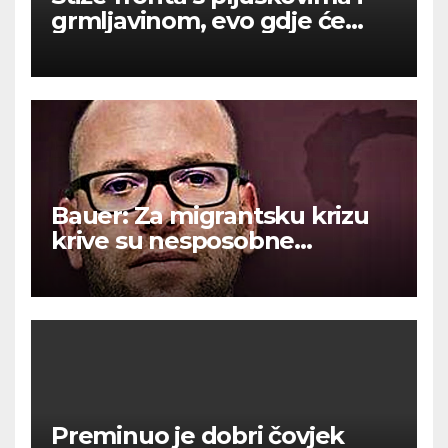
grmljavinom, evo gdje će
najviše osvježiti
Bauer: Za migrantsku krizu
krive su nesposobne
ljevičarske vlasti.
Preminuo je dobri čovjek