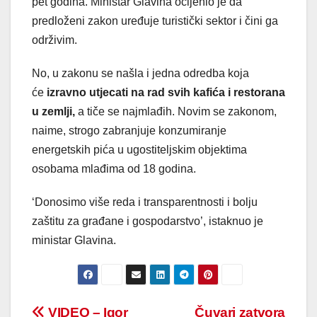
pet godina. Ministar Glavina ocijenio je da
predloženi zakon uređuje turistički sektor i čini ga
održivim.
No, u zakonu se našla i jedna odredba koja
će
izravno utjecati na rad svih kafića i restorana
u zemlji,
a tiče se najmlađih. Novim se zakonom,
naime, strogo zabranjuje konzumiranje
energetskih pića u ugostiteljskim objektima
osobama mlađima od 18 godina.
‘Donosimo više reda i transparentnosti i bolju
zaštitu za građane i gospodarstvo’, istaknuo je
ministar Glavina.
VIDEO – Igor
Čuvari zatvora