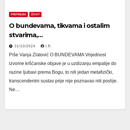
PRIPREMA
ŽIVOT
O bundevama, tikvama i ostalim
stvarima,…
31/10/2024
I.R.
Piše Vanja Zlatović O BUNDEVAMA Vrijednost
izvorne kršćanske objave je u uzdizanju empatije do
razine ljubavi prema Bogu, to niti jedan metafizički,
transcendentni sustav prije nije poznavao niti poslije.
Ne…