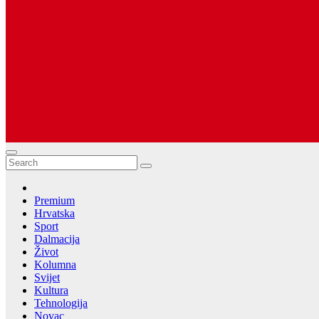
Dugopolje Portal
Najnovije vijesti Hrvatske, Dalmacije i Svijeta
Premium
Hrvatska
Sport
Dalmacija
Život
Kolumna
Svijet
Kultura
Tehnologija
Novac