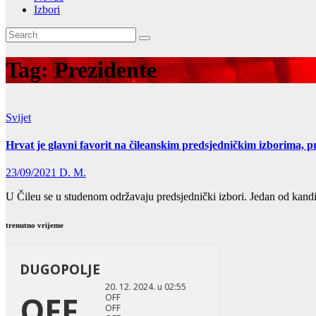
Izbori
Tag:
Prezidente
Svijet
Hrvat je glavni favorit na čileanskim predsjedničkim izborima, p
23/09/2021
D. M.
U Čileu se u studenom održavaju predsjednički izbori. Jedan od kandid
trenutno vrijeme