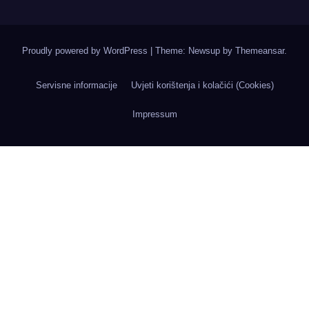
Proudly powered by WordPress
|
Theme: Newsup by
Themeansar
.
Servisne informacije
Uvjeti korištenja i kolačići (Cookies)
Impressum