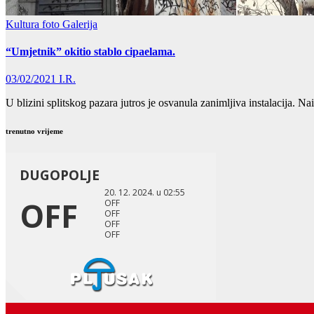
Kultura foto
Galerija
“Umjetnik” okitio stablo cipaelama.
03/02/2021
I.R.
U blizini splitskog pazara jutros je osvanula zanimljiva instalacija. N
trenutno vrijeme