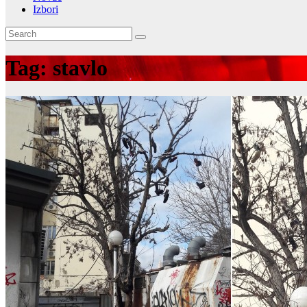
Izbori
Tag:
stavlo