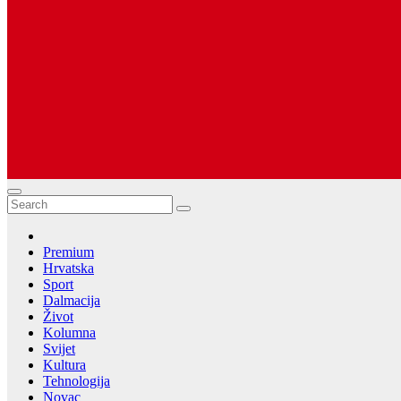
Dugopolje Portal
Najnovije vijesti Hrvatske, Dalmacije i Svijeta
Premium
Hrvatska
Sport
Dalmacija
Život
Kolumna
Svijet
Kultura
Tehnologija
Novac