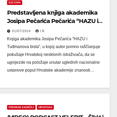
KULTURA
Predstavljena knjiga akademika
Josipa Pečarića Pečarića “HAZU i
Tuđmanova bista”
01/07/2024
I.R.
Knjiga akademika Josipa Pečarića “HAZU i
Tuđmanova bista”, u kojoj autor pomno raščlanjuje
pokušaje Hrvatskoj nesklonih istraživača, da se
ugnijezde na položaje unutar uglednih nacionalne
ustanove poput Hrvatske akademije znanosti…
PREMIUM SADRŽAJ
HRVATSKA