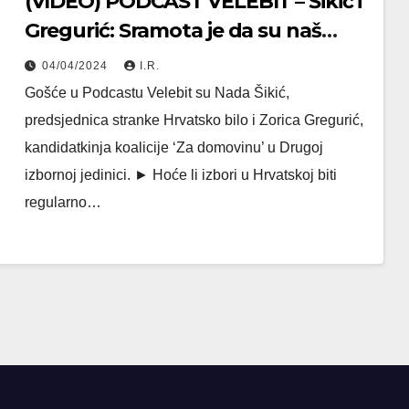
(VIDEO) PODCAST VELEBIT – Šikić i
Gregurić: Sramota je da su naš
glavni izvozni proizvod obrazovani
04/04/2024
I.R.
ljudi
Gošće u Podcastu Velebit su Nada Šikić,
predsjednica stranke Hrvatsko bilo i Zorica Gregurić,
kandidatkinja koalicije ‘Za domovinu’ u Drugoj
izbornoj jedinici. ► Hoće li izbori u Hrvatskoj biti
regularno…