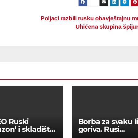
Poljaci razbili rusku obavještajnu m
Uhićena skupina špij
O Ruski
Borba za svaku l
zon’ i skladišta
goriva. Rusi
va pored
kampiraju na