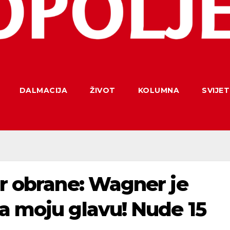
DALMACIJA
ŽIVOT
KOLUMNA
SVIJET
ar obrane: Wagner je
a moju glavu! Nude 15