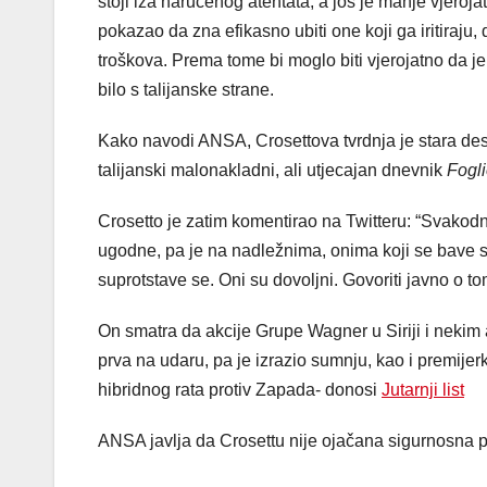
stoji iza naručenog atentata, a još je manje vjero
pokazao da zna efikasno ubiti one koji ga iritiraju,
troškova. Prema tome bi moglo biti vjerojatno da j
bilo s talijanske strane.
Kako navodi ANSA, Crosettova tvrdnja je stara deset
talijanski malonakladni, ali utjecajan dnevnik
Fogl
Crosetto je zatim komentirao na Twitteru: “Svakodne
ugodne, pa je na nadležnima, onima koji se bave si
suprotstave se. Oni su dovoljni. Govoriti javno o 
On smatra da akcije Grupe Wagner u Siriji i nekim a
prva na udaru, pa je izrazio sumnju, kao i premije
hibridnog rata protiv Zapada- donosi
Jutarnji list
ANSA javlja da Crosettu nije ojačana sigurnosna p