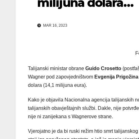
milijuna dolara…
MAR 16, 2023
F
Talijanski ministar obrane
Guido Crosetto
(postfa
Wagner pod zapovjedništvom
Evgenija Prigožina
dolara (14,1 milijuna eura).
Kako je objavila Nacionalna agencija talijanskih 
talijanskih obavještajnih službi. Dakle, nije potvr
nije ni zanijekana s Wagnerove strane.
Vjerojatno je da bi ruski režim htio smrt talijanskog