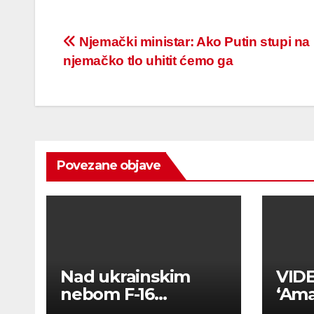
Post
Njemački ministar: Ako Putin stupi na
njemačko tlo uhitit ćemo ga
navigation
Povezane objave
Nad ukrainskim
VIDE
nebom F-16
‘Ama
‘prizemljio’ SU-35S!
gori