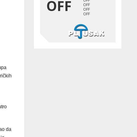
rupa
ričkih
utro
nao da