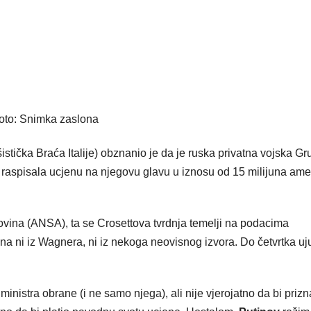
oto: Snimka zaslona
šistička Braća Italije) obznanio je da je ruska privatna vojska G
raspisala ucjenu na njegovu glavu u iznosu od 15 milijuna ame
novina (ANSA), ta se Crosettova tvrdnja temelji na podacima
đena ni iz Wagnera, ni iz nekoga neovisnog izvora. Do četvrtka uj
 ministra obrane (i ne samo njega), ali nije vjerojatno da bi priz