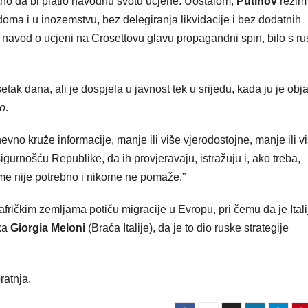
jatno da bi platio navodnu svotu ucjene. Uostalom,
Putinov
režim
 doma i u inozemstvu, bez delegiranja likvidacije i bez dodatnih
e navod o ucjeni na Crosettovu glavu propagandni spin, bilo s ru
ak dana, ali je dospjela u javnost tek u srijedu, kada ju je obj
io
.
vno kruže informacije, manje ili više vjerodostojne, manje ili v
gurnošću Republike, da ih provjeravaju, istražuju i, ako treba,
tome nije potrebno i nikome ne pomaže.”
fričkim zemljama potiču migracije u Evropu, pri čemu da je Itali
rka
Giorgia Meloni
(Braća Italije), da je to dio ruske strategije
ratnja.