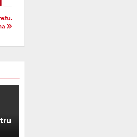
režu.
una
itru