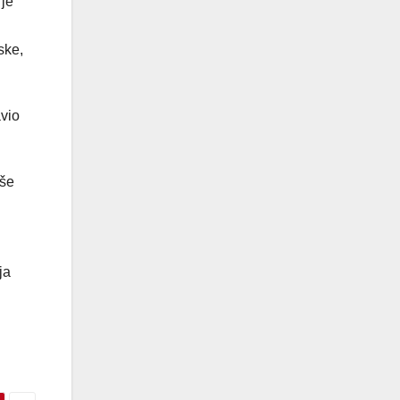
 je
ske,
avio
iše
ja