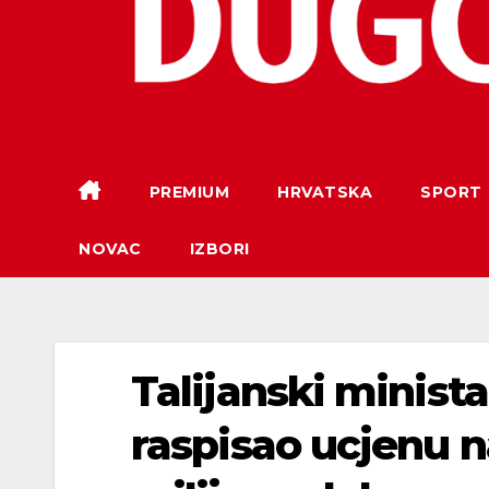
PREMIUM
HRVATSKA
SPORT
NOVAC
IZBORI
Talijanski minist
raspisao ucjenu n