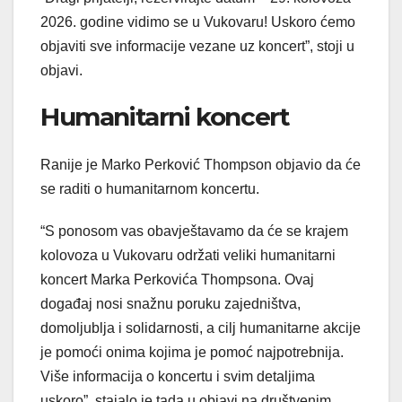
2026. godine vidimo se u Vukovaru! Uskoro ćemo
objaviti sve informacije vezane uz koncert”, stoji u
objavi.
Humanitarni koncert
Ranije je Marko Perković Thompson objavio da će
se raditi o humanitarnom koncertu.
“S ponosom vas obavještavamo da će se krajem
kolovoza u Vukovaru održati veliki humanitarni
koncert Marka Perkovića Thompsona. Ovaj
događaj nosi snažnu poruku zajedništva,
domoljublja i solidarnosti, a cilj humanitarne akcije
je pomoći onima kojima je pomoć najpotrebnija.
Više informacija o koncertu i svim detaljima
uskoro”, stajalo je tada u objavi na društvenim