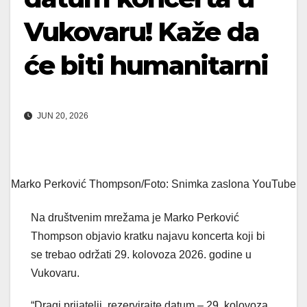
Vukovaru! Kaže da
će biti humanitarni
JUN 20, 2026
Marko Perković Thompson/Foto: Snimka zaslona YouTube
Na društvenim mrežama je Marko Perković
Thompson objavio kratku najavu koncerta koji bi
se trebao održati 29. kolovoza 2026. godine u
Vukovaru.
“Dragi prijatelji, rezervirajte datum – 29. kolovoza