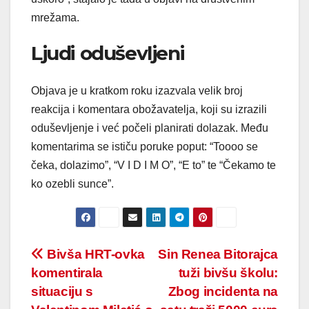
mrežama.
Ljudi oduševljeni
Objava je u kratkom roku izazvala velik broj
reakcija i komentara obožavatelja, koji su izrazili
oduševljenje i već počeli planirati dolazak. Među
komentarima se ističu poruke poput: “Toooo se
čeka, dolazimo”, “V I D I M O”, “E to” te “Čekamo te
ko ozebli sunce”.
Post
Bivša HRT-ovka
Sin Renea Bitorajca
komentirala
tuži bivšu školu:
navigation
situaciju s
Zbog incidenta na