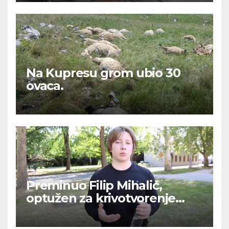
Na Kupresu grom ubio 30
ovaca.
Preminuo Filip Mihalić,
optužen za krivotvorenje
COVID testova