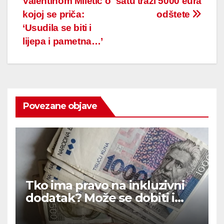
Valentinom Miletić o
satu traži 5000 eura
kojoj se priča:
odštete
‘Usudila se biti i
lijepa i pametna…’
Povezane objave
Tko ima pravo na inkluzivni
dodatak? Može se dobiti i
720 eura