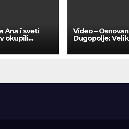
a Ana i sveti
Video – Osnovan
v okupili
Dugopolje: Velik
nike u Dicmu –
turnir okupio
, tradicija i
ljubitelje pikada
dništvo ispunili
u