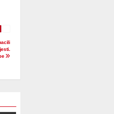
acili
esti.
obe