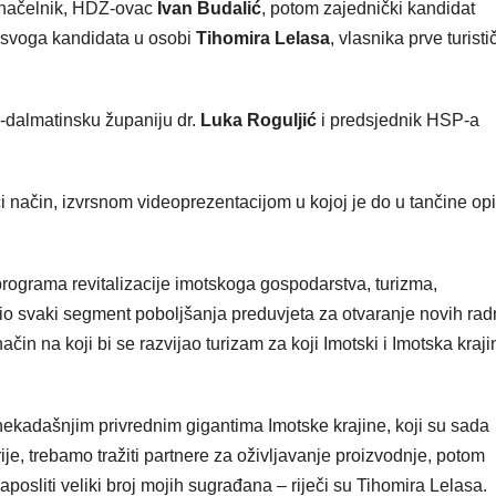
donačelnik, HDZ-ovac
Ivan Budalić
, potom zajednički kandidat
i svoga kandidata u osobi
Tihomira Lelasa
,
vlasnika prve turisti
o-dalmatinsku županiju dr.
Luka Roguljić
i predsjednik HSP-a
i način, izvrsnom videoprezentacijom u kojoj je do u tančine op
programa revitalizacije imotskoga gospodarstva, turizma,
ožio svaki segment poboljšanja preduvjeta za otvaranje novih rad
ačin na koji bi se razvijao turizam za koji Imotski i Imotska kraji
nekadašnjim privrednim gigantima Imotske krajine, koji su sada
ije, trebamo tražiti partnere za oživljavanje proizvodnje, potom
zaposliti veliki broj mojih sugrađana – riječi su Tihomira Lelasa.