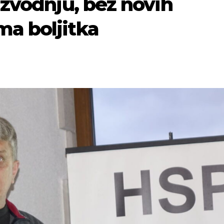
izvodnju, bez novih
ma boljitka