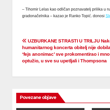
–​ Tihomir Lelas kao odličan poznavatelj prilika u 
gradonačelnika – kazao je Ranko Topić. donosi
Sl
Post
UZBURKANE STRASTI U TRILJU Nak
humanitarnog koncerta obitelj nije dobila 
navigation
‘fejs anonimac’ sve prokomentirao i mn
optužio, u sve su upetljali i Thompsona
Povezane objave