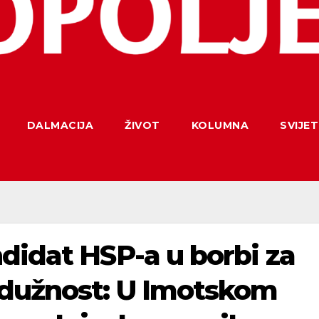
DALMACIJA
ŽIVOT
KOLUMNA
SVIJET
didat HSP-a u borbi za
 dužnost: U Imotskom