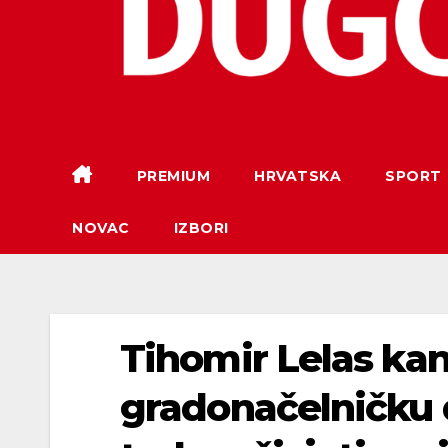
PREMIUM
HRVATSKA
SPORT
NOVAC
IZBORI
Tihomir Lelas kan
gradonačelničku