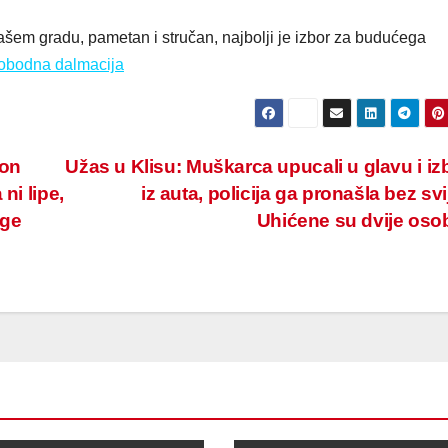
našem gradu, pametan i stručan, najbolji je izbor za budućega
obodna dalmacija
on
Užas u Klisu: Muškarca upucali u glavu i izb
ni lipe,
iz auta, policija ga pronašla bez svij
oge
Uhićene su dvije os