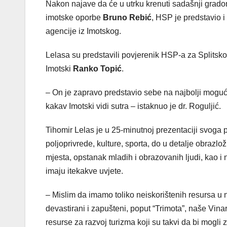
Nakon najave da će u utrku krenuti sadašnji gra
imotske oporbe
Bruno Rebić
, HSP je predstavio 
agencije iz Imotskog.
Lelasa su predstavili povjerenik HSP-a za Splitsk
Imotski
Ranko Topić
.
– On je zapravo predstavio sebe na najbolji moguć
kakav Imotski vidi sutra – istaknuo je dr. Roguljić.
Tihomir Lelas je u 25-minutnoj prezentaciji svoga 
poljoprivrede, kulture, sporta, do u detalje obrazl
mjesta, opstanak mladih i obrazovanih ljudi, kao i n
imaju itekakve uvjete.
– Mislim da imamo toliko neiskorištenih resursa u 
devastirani i zapušteni, poput “Trimota”, naše Vinar
resurse za razvoj turizma koji su takvi da bi mogli 