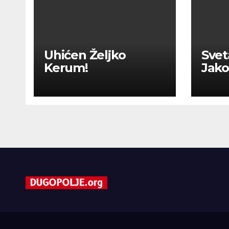
Uhićen Željko
Svet
Kerum!
Jako
vjer
vjera
zaje
žup