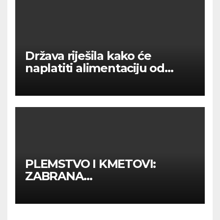
Država riješila kako će
naplatiti alimentaciju od
roditelja neplatiša.
PLEMSTVO I KMETOVI:
ZABRANA
RETROAKTIVNOSTI VRIJEDI
SAMO ZA HILTON, NE I ZA
HRVATSKE GRAĐANE