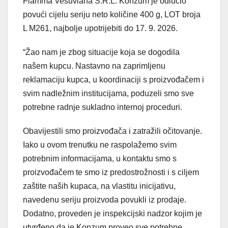
Fiamma Vesuviana S.R.L. Konzum je odlučio
povući cijelu seriju neto količine 400 g, LOT broja
L M261, najbolje upotrijebiti do 17. 9. 2026.
“Žao nam je zbog situacije koja se dogodila
našem kupcu. Nastavno na zaprimljenu
reklamaciju kupca, u koordinaciji s proizvođačem i
svim nadležnim institucijama, poduzeli smo sve
potrebne radnje sukladno internoj proceduri.
Obavijestili smo proizvođača i zatražili očitovanje.
Iako u ovom trenutku ne raspolažemo svim
potrebnim informacijama, u kontaktu smo s
proizvođačem te smo iz predostrožnosti i s ciljem
zaštite naših kupaca, na vlastitu inicijativu,
navedenu seriju proizvoda povukli iz prodaje.
Dodatno, proveden je inspekcijski nadzor kojim je
utvrđeno da je Konzum proveo sve potrebne