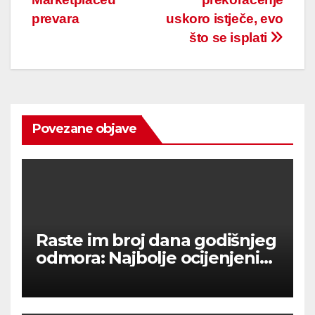
prevara
uskoro istječe, evo
što se isplati
Povezane objave
Raste im broj dana godišnjeg
odmora: Najbolje ocijenjeni
dobivaju pet dodatnih dana