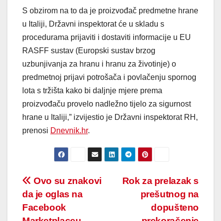
S obzirom na to da je proizvođač predmetne hrane
u Italiji, Državni inspektorat će u skladu s
procedurama prijaviti i dostaviti informacije u EU
RASFF sustav (Europski sustav brzog
uzbunjivanja za hranu i hranu za životinje) o
predmetnoj prijavi potrošača i povlačenju spornog
lota s tržišta kako bi daljnje mjere prema
proizvođaču provelo nadležno tijelo za sigurnost
hrane u Italiji,” izvijestio je Državni inspektorat RH,
prenosi
Dnevnik.hr
.
Post
Ovo su znakovi
Rok za prelazak s
da je oglas na
prešutnog na
navigation
Facebook
dopušteno
Marketplaceu
prekoračenje