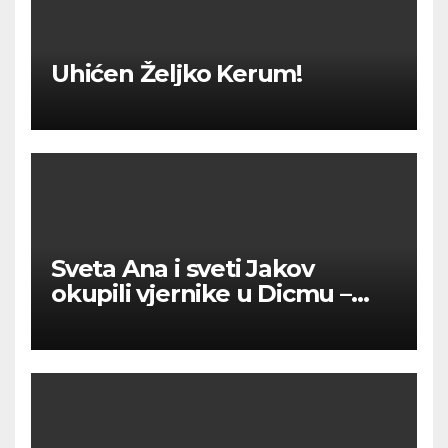
Uhićen Željko Kerum!
Sveta Ana i sveti Jakov
okupili vjernike u Dicmu –
vjera, tradicija i zajedništvo
ispunili župu