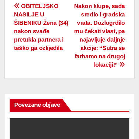
Post
OBITELJSKO
Nakon klupe, sada
NASILJE U
sredio i gradska
navigation
ŠIBENIKU Žena (34)
vrata. Dozlogrdilo
nakon svađe
mu čekati vlast, pa
pretukla partnera i
najavljuje daljnje
teško ga ozlijedila
akcije: “Sutra se
farbamo na drugoj
lokaciji!”
Povezane objave