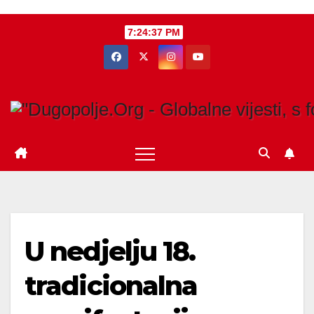
Skip
7:24:38 PM
to
content
U nedjelju 18.
tradicionalna