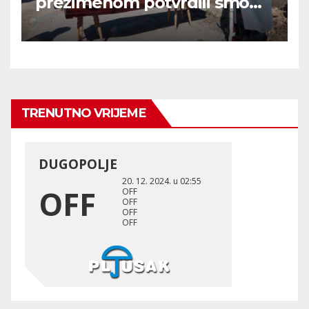
prezimenom potvrdili smo
236 000 Rusa poginulih u
Ukraini.
TRENUTNO VRIJEME