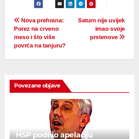
Post
Nova prehrana:
Saturn nije uvijek
Porez na crveno
imao svoje
navigation
meso i što više
prstenove
povrća na tanjuru?
Povezane objave
HSP podnio apelaciju