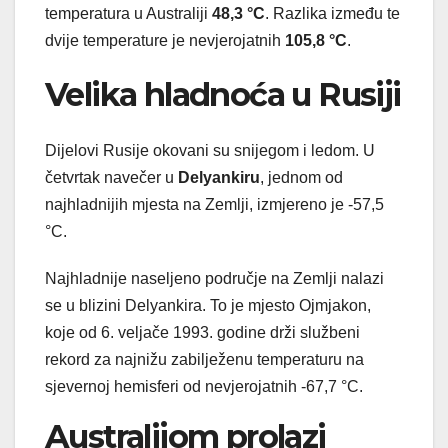
temperatura u Australiji
48,3 °C
. Razlika između te
dvije temperature je nevjerojatnih
105,8 °C
.
Velika hladnoća u Rusiji
Dijelovi Rusije okovani su snijegom i ledom. U
četvrtak navečer u
Delyankiru
, jednom od
najhladnijih mjesta na Zemlji, izmjereno je -57,5
°C.
Najhladnije naseljeno područje na Zemlji nalazi
se u blizini Delyankira. To je mjesto Ojmjakon,
koje od 6. veljače 1993. godine drži službeni
rekord za najnižu zabilježenu temperaturu na
sjevernoj hemisferi od nevjerojatnih -67,7 °C.
Australijom prolazi