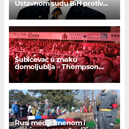
Ustavnom sudu BiH protiv
ovjere kandidature Slavena
Kovačevića
Šubićevac u znaku
domoljublja – Thompson
okupio tisuće ljudi u Šibeniku
Rusi medij: Imenom i