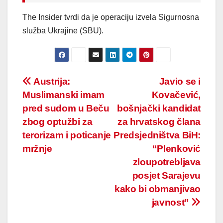
The Insider tvrdi da je operaciju izvela Sigurnosna
služba Ukrajine (SBU).
Post
Austrija:
Javio se i
Muslimanski imam
Kovačević,
navigation
pred sudom u Beču
bošnjački kandidat
zbog optužbi za
za hrvatskog člana
terorizam i poticanje
Predsjedništva BiH:
mržnje
“Plenković
zloupotrebljava
posjet Sarajevu
kako bi obmanjivao
javnost”