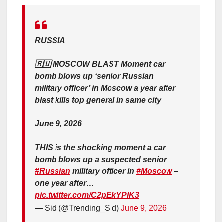
RUSSIA
🇷🇺 MOSCOW BLAST Moment car
bomb blows up ‘senior Russian
military officer’ in Moscow a year after
blast kills top general in same city
June 9, 2026
THIS is the shocking moment a car
bomb blows up a suspected senior
#Russian
military officer in
#Moscow
–
one year after…
pic.twitter.com/C2pEkYPIK3
— Sid (@Trending_Sid)
June 9, 2026