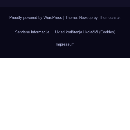
Proudly powered by WordPress
|
Theme: Newsup by
Themeansar
.
Servisne informacije
Uvjeti korištenja i kolačići (Cookies)
Impressum