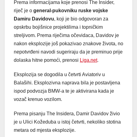
Prema informacijama koje prenosi The Insider,
riječ je o
general-pukovniku ruske vojske
Damiru Davidovu
, koji je bio odgovoran za
opskrbu bojišnice projektilima i topničkim
streljivom. Prema riječima očevidaca, Davidov je
nakon eksplozije još pokazivao znakove života, no
nepotvrđeni navodi sugeriraju da je preminuo prije
dolaska hitne pomoći, prenosi
Liga.net
.
Eksplozija se dogodila u četvrti Aviatoriv u
Balašihi. Eksplozivna naprava bila je postavljena
ispod podvozja BMW-a te je aktivirana kada je
vozač krenuo vozilom.
Prema pisanju The Insidera, Damir Davidov živio
je u Ulici Kožeduba u istoj četvrti, nekoliko stotina
metara od mjesta eksplozije.