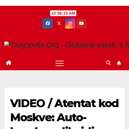
Skip
10:56:24 AM
to
content
VIDEO / Atentat kod
Moskve: Auto-