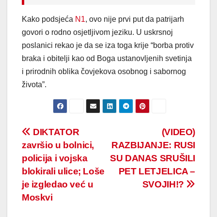
Kako podsjeća
N1
, ovo nije prvi put da patrijarh
govori o rodno osjetljivom jeziku. U uskrsnoj
poslanici rekao je da se iza toga krije “borba protiv
braka i obitelji kao od Boga ustanovljenih svetinja
i prirodnih oblika čovjekova osobnog i sabornog
života”.
Post
DIKTATOR
(VIDEO)
završio u bolnici,
RAZBIJANJE: RUSI
navigation
policija i vojska
SU DANAS SRUŠILI
blokirali ulice; Loše
PET LETJELICA –
je izgledao već u
SVOJIH!?
Moskvi