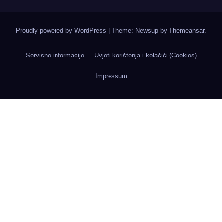
Proudly powered by WordPress
|
Theme: Newsup by
Themeansar
.
Servisne informacije
Uvjeti korištenja i kolačići (Cookies)
Impressum