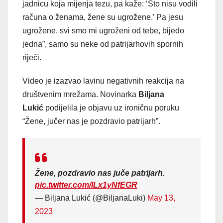
jadnicu koja mijenja tezu, pa kaže: ‘Što nisu vodili
računa o ženama, žene su ugrožene.’ Pa jesu
ugrožene, svi smo mi ugroženi od tebe, bijedo
jedna”, samo su neke od patrijarhovih spornih
riječi.
Video je izazvao lavinu negativnih reakcija na
društvenim mrežama. Novinarka
Biljana
Lukić
podijelila je objavu uz ironičnu poruku
“Žene, jučer nas je pozdravio patrijarh”.
Žene, pozdravio nas juče patrijarh.
pic.twitter.com/ILx1yNfEGR
— Biljana Lukić (@BiljanaLuki)
May 13,
2023