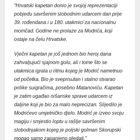
“Hrvatski kapetan donio je svojoj reprezentaciji
pobjedu savršenim slobodnim udarcem dan prije
39. rođendana i u 180. utakmici za nacionalnu
momčad. Godine ne prolaze za Modrića, koji
ostaje na čelu Hrvatske.
Vječni kapetan je još jednom bio heroj dana
zahvaljujući sjajnom golu, ali i tome što se
utakmica igrala u ritmu kojeg je Modrić nametnuo
od početka. Bio je sveprisutan i stalno stvarao
prilike suigračima, posebno Matanoviću. Kapetan
je zatim ugađao nišanske sprave udarcem iz
daljine koji je bio za malo neprecizan. Slijedilo je
Modrićevo umjetničko djelo. Modrić je izveo svoju
magiju i smjestio loptu u rašlje savršenim
slobodnjakom kojeg je poljski golman Skorupski
mogao samo zapanjeno gledati.”