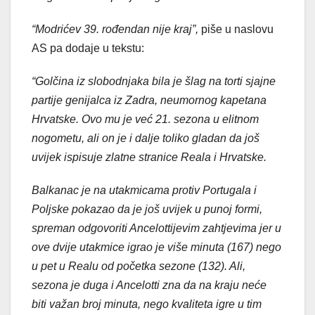
“Modrićev 39. rođendan nije kraj”,
piše u naslovu
AS pa dodaje u tekstu:
“Golčina iz slobodnjaka bila je šlag na torti sjajne
partije genijalca iz Zadra, neumornog kapetana
Hrvatske. Ovo mu je već 21. sezona u elitnom
nogometu, ali on je i dalje toliko gladan da još
uvijek ispisuje zlatne stranice Reala i Hrvatske.
Balkanac je na utakmicama protiv Portugala i
Poljske pokazao da je još uvijek u punoj formi,
spreman odgovoriti Ancelottijevim zahtjevima jer u
ove dvije utakmice igrao je više minuta (167) nego
u pet u Realu od početka sezone (132). Ali,
sezona je duga i Ancelotti zna da na kraju neće
biti važan broj minuta, nego kvaliteta igre u tim