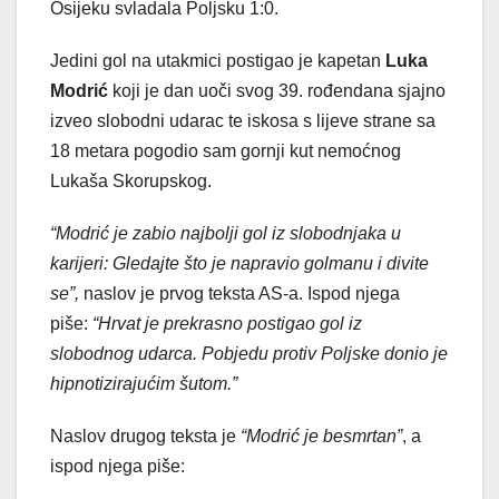
Osijeku svladala Poljsku 1:0.
Jedini gol na utakmici postigao je kapetan
Luka
Modrić
koji je dan uoči svog 39. rođendana sjajno
izveo slobodni udarac te iskosa s lijeve strane sa
18 metara pogodio sam gornji kut nemoćnog
Lukaša Skorupskog.
“Modrić je zabio najbolji gol iz slobodnjaka u
karijeri: Gledajte što je napravio golmanu i divite
se”,
naslov je prvog teksta AS-a. Ispod njega
piše:
“Hrvat je prekrasno postigao gol iz
slobodnog udarca. Pobjedu protiv Poljske donio je
hipnotizirajućim šutom.”
Naslov drugog teksta je
“Modrić je besmrtan”
, a
ispod njega piše: