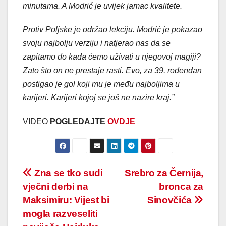
minutama. A Modrić je uvijek jamac kvalitete.
Protiv Poljske je održao lekciju. Modrić je pokazao
svoju najbolju verziju i natjerao nas da se
zapitamo do kada ćemo uživati u njegovoj magiji?
Zato što on ne prestaje rasti. Evo, za 39. rođendan
postigao je gol koji mu je među najboljima u
karijeri. Karijeri kojoj se još ne nazire kraj.”
VIDEO
POGLEDAJTE
OVDJE
Post
Zna se tko sudi
Srebro za Černija,
vječni derbi na
bronca za
navigation
Maksimiru: Vijest bi
Sinovčića
mogla razveseliti