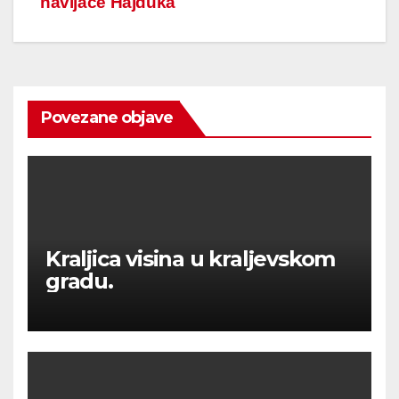
navijače Hajduka
Povezane objave
Kraljica visina u kraljevskom
gradu.