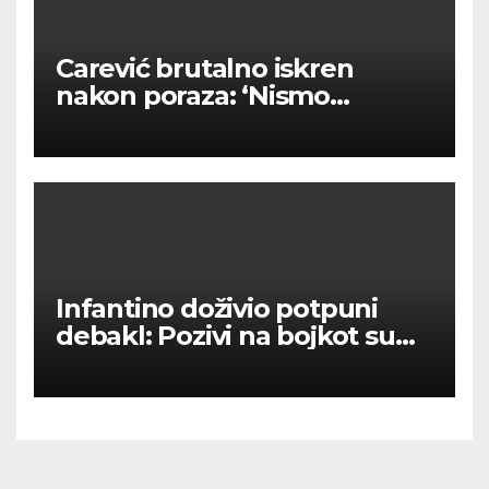
Carević brutalno iskren
nakon poraza: ‘Nismo
kvalitetni u tome’
Infantino doživio potpuni
debakl: Pozivi na bojkot su
upalili – nema prodaje
dionica SP-a!