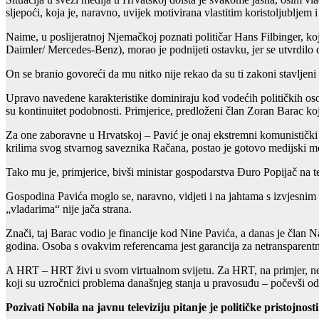
sljepoći, koja je, naravno, uvijek motivirana vlastitim koristoljubljem 
Naime, u poslijeratnoj Njemačkoj poznati političar Hans Filbinger, 
Daimler/ Mercedes-Benz), morao je podnijeti ostavku, jer se utvrdilo d
On se branio govoreći da mu nitko nije rekao da su ti zakoni stavljeni 
Upravo navedene karakteristike dominiraju kod vodećih političkih oso
su kontinuitet podobnosti. Primjerice, predloženi član Zoran Barac koj
Za one zaboravne u Hrvatskoj – Pavić je onaj ekstremni komunistički 
krilima svog stvarnog saveznika Račana, postao je gotovo medijski mono
Tako mu je, primjerice, bivši ministar gospodarstva Đuro Popijač na t
Gospodina Pavića moglo se, naravno, vidjeti i na jahtama s izvjesnim 
„vladarima“ nije jača strana.
Znači, taj Barac vodio je financije kod Nine Pavića, a danas je član N
godina. Osoba s ovakvim referencama jest garancija za netransparentn
A HRT – HRT živi u svom virtualnom svijetu. Za HRT, na primjer, ne 
koji su uzročnici problema današnjeg stanja u pravosuđu – počevši 
Pozivati Nobila na javnu televiziju pitanje je političke pristojnos