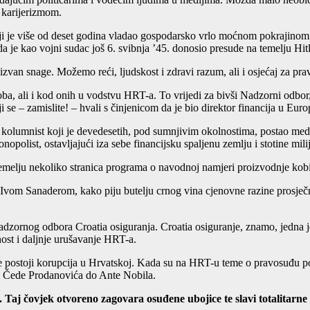
i karijerizmom.
koji je više od deset godina vladao gospodarsko vrlo moćnom pokrajino
a je kao vojni sudac još 6. svibnja ’45. donosio presude na temelju Hitl
izvan snage. Možemo reći, ljudskost i zdravi razum, ali i osjećaj za prav
ba, ali i kod onih u vodstvu HRT-a. To vrijedi za bivši Nadzorni odbor
i se – zamislite! – hvali s činjenicom da je bio direktor financija u E
kolumnist koji je devedesetih, pod sumnjivim okolnostima, postao medi
polist, ostavljajući iza sebe financijsku spaljenu zemlju i stotine mil
emelju nekoliko stranica programa o navodnoj namjeri proizvodnje kobil
Ivom Sanaderom, kako piju butelju crnog vina cjenovne razine prosječne
adzornog odbora Croatia osiguranja. Croatia osiguranje, znamo, jedna je 
ost i daljnje urušavanje HRT-a.
postoji korupcija u Hrvatskoj. Kada su na HRT-u teme o pravosuđu pozi
od Čede Prodanovića do Ante Nobila.
ti. Taj čovjek otvoreno zagovara osuđene ubojice te slavi totalitarne