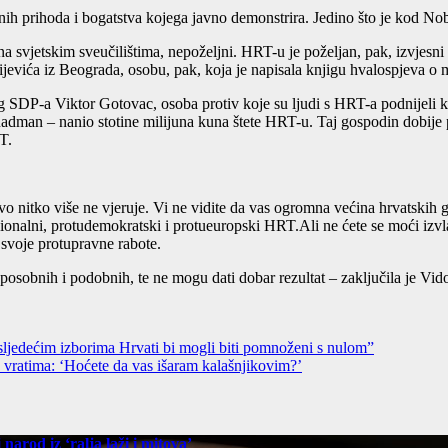
enih prihoda i bogatstva kojega javno demonstrira. Jedino što je kod No
na svjetskim sveučilištima, nepoželjni. HRT-u je poželjan, pak, izvjesni
rijevića iz Beograda, osobu, pak, koja je napisala knjigu hvalospjeva 
 SDP-a Viktor Gotovac, osoba protiv koje su ljudi s HRT-a podnijeli 
n – nanio stotine milijuna kuna štete HRT-u. Taj gospodin dobije pro
T.
otovo nitko više ne vjeruje. Vi ne vidite da vas ogromna većina hrvatski
esionalni, protudemokratski i protueuropski HRT.Ali ne ćete se moći izvla
 svoje protupravne rabote.
osobnih i podobnih, te ne mogu dati dobar rezultat – zaključila je Vid
 sljedećim izborima Hrvati bi mogli biti pomnoženi s nulom”
atima: ‘Hoćete da vas išaram kalašnjikovim?’
arod iz ‘ralja laži i mitova’