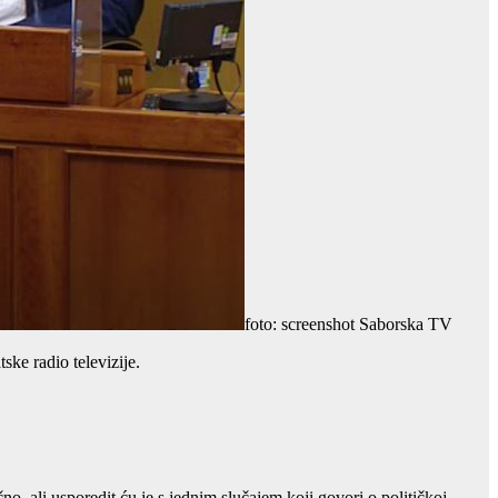
foto: screenshot Saborska TV
ke radio televizije.
, ali usporedit ću je s jednim slučajem koji govori o političkoj