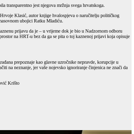
bila transparentno jest njegova mržnja svega hrvatskoga.
 Hrvoje Klasić, autor knjige hvalospjeva o naručitelju političkog
o masovnom ubojici Ratku Mladiću.
kaznenu prijavu da je – u vrijeme dok je bio u Nadzornom odboru
stor na HRT-u bez da ga se pita o toj kaznenoj prijavi koja opisuje
h građana prepoznaje kao glavne uzročnike nepravde, korupcije u
čiti na neznanje, jer vaše nojevsko ignoriranje činjenica ne znači da
ović Krišto