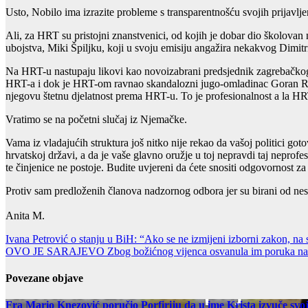
Usto, Nobilo ima izrazite probleme s transparentnošću svojih prijavlj
Ali, za HRT su pristojni znanstvenici, od kojih je dobar dio školovan 
ubojstva, Miki Špiljku, koji u svoju emisiju angažira nekakvog Dimit
Na HRT-u nastupaju likovi kao novoizabrani predsjednik zagrebačkog
HRT-a i dok je HRT-om ravnao skandalozni jugo-omladinac Goran Radma
njegovu štetnu djelatnost prema HRT-u. To je profesionalnost a la HR
Vratimo se na početni slučaj iz Njemačke.
Vama iz vladajućih struktura još nitko nije rekao da vašoj politici g
hrvatskoj državi, a da je vaše glavno oružje u toj nepravdi taj neprof
te činjenice ne postoje. Budite uvjereni da ćete snositi odgovornost za
Protiv sam predloženih članova nadzornog odbora jer su birani od nesp
Anita M.
Post
Ivana Petrović o stanju u BiH: “Ako se ne izmijeni izborni zakon, na
OVO JE SARAJEVO Zbog božićnog vijenca osvanula im poruka na vr
navigation
Povezane objave
Fra Mario Knezović poručio Porfiriju da u ime Krista izvuče svoj n