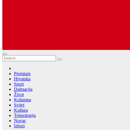
Dugopolje Portal
Najnovije vijesti Hrvatske, Dalmacije i Svijeta
Premium
Hrvatska
Sport
Dalmacija
Život
Kolumna
Svijet
Kultura
Tehnologija
Novac
Izbori