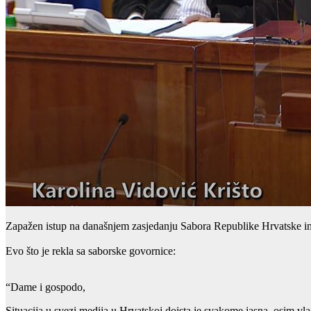
Zapažen istup na današnjem zasjedanju Sabora Republike Hrvatske imal
Evo što je rekla sa saborske govornice:
“Dame i gospodo,
Situacija u svezi medija u Hrvatskoj doista je svakome jasna, osim vl