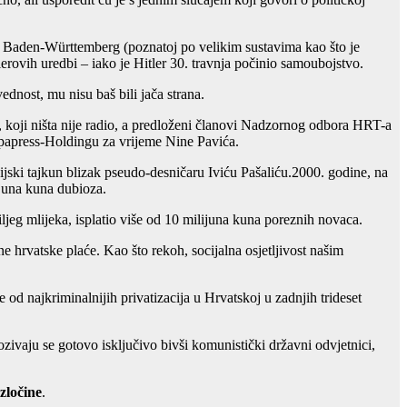
m Baden-Württemberg (poznatoj po velikim sustavima kao što je
erovih uredbi – iako je Hitler 30. travnja počinio samoubojstvo.
ednost, mu nisu baš bili jača strana.
, koji ništa nije radio, a predloženi članovi Nadzornog odbora HRT-a
uropapress-Holdingu za vrijeme Nine Pavića.
jski tajkun blizak pseudo-desničaru Iviću Pašaliću.2000. godine, na
ijuna kuna dubioza.
jeg mlijeka, isplatio više od 10 milijuna kuna poreznih novaca.
 hrvatske plaće. Kao što rekoh, socijalna osjetljivost našim
od najkriminalnijih privatizacija u Hrvatskoj u zadnjih trideset
vaju se gotovo isključivo bivši komunistički državni odvjetnici,
 zločine
.