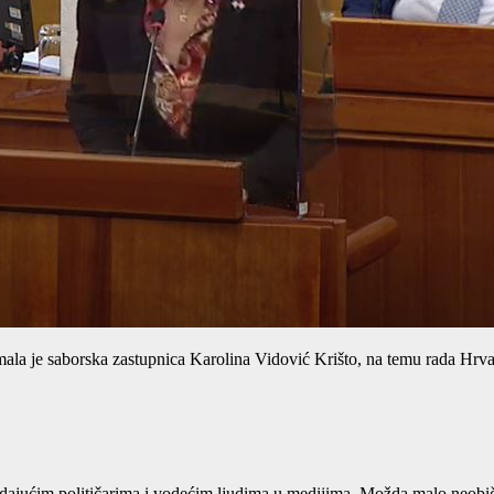
a je saborska zastupnica Karolina Vidović Krišto, na temu rada Hrvats
adajućim političarima i vodećim ljudima u medijima. Možda malo neobično