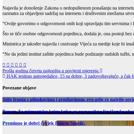
Najavila je donošenje Zakona o nedopuštenom ponašanju na internetu, z
razmatra za objavljeni sadržaj na internetu i društvenim mrežama utvrd
“Ovdje govorimo o odgovornosti onih koji upravljaju tim servisima i 
Što se tiče osobne odgovornosti pojedinca, dodala je, ona postoji bez o
Ministrica je također najavila i osnivanje Vijeća za medije koje bi imal
“Ne da jedini institut zaštite pojedinca bude podizanje sudskih tužbi, n
Post
Prošla godina četvrta najtoplija u povijesti mjerenja
HAK testirao autosjedalice, 15 su dobre, 3 zadovoljavajuće, a čak 6 
navigation
Povezane objave
Stiže fronta s pljuskovima i grmljavinom, evo gdje će najviše osvje
Bauer: Za migrantsku krizu krive su nesposobne ljevičarske vlast
Preminuo je dobri čovjek Husein Smajić.