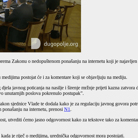
 prema Zakonu o nedopuštenom ponašanju na internetu koji je najavljen 
edijima postojat će i za komentare koji se objavljuju na mediju.
ela javnog poticanja na nasilje i širenje mržnje prijeti kazna zatvora 
vo unutarnjih poslova pokrenulo postupak”.
nakon sjednice Vlade te dodala kako je za regulaciju javnog govora po
 ponašanju na internetu, prenosi
N1
.
t, utvrditi ćemo jasno odgovornost kako za tekstove tako za komentare k
, kada je riječ o medijima, urednička odgovornost mora postojati.