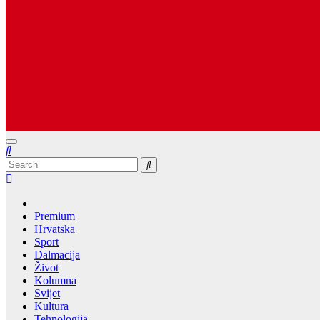
Dugopolje Portal
Najnovije vijesti Hrvatske, Dalmacije i Svijeta
Premium
Hrvatska
Sport
Dalmacija
Život
Kolumna
Svijet
Kultura
Tehnologija