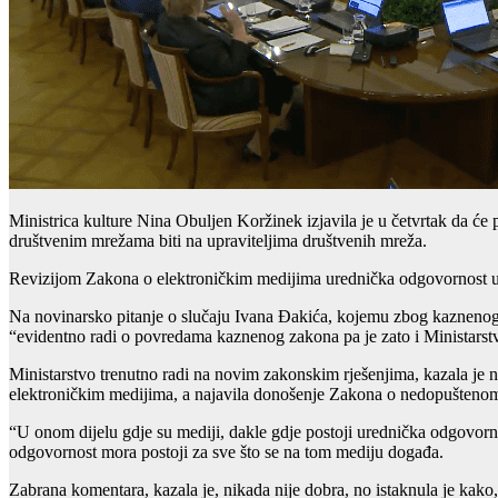
Ministrica kulture Nina Obuljen Koržinek izjavila je u četvrtak da će
društvenim mrežama biti na upraviteljima društvenih mreža.
Revizijom Zakona o elektroničkim medijima urednička odgovornost u m
Na novinarsko pitanje o slučaju Ivana Đakića, kojemu zbog kaznenog dj
“evidentno radi o povredama kaznenog zakona pa je zato i Ministarst
Ministarstvo trenutno radi na novim zakonskim rješenjima, kazala je 
elektroničkim medijima, a najavila donošenje Zakona o nedopuštenom
“U onom dijelu gdje su mediji, dakle gdje postoji urednička odgovornos
odgovornost mora postoji za sve što se na tom mediju događa.
Zabrana komentara, kazala je, nikada nije dobra, no istaknula je kako