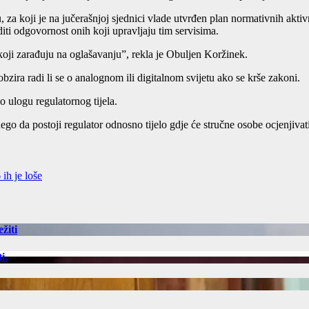
a koji je na jučerašnjoj sjednici vlade utvrđen plan normativnih aktivn
iti odgovornost onih koji upravljaju tim servisima.
koji zarađuju na oglašavanju”, rekla je Obuljen Koržinek.
bzira radi li se o analognom ili digitalnom svijetu ako se krše zakoni.
o ulogu regulatornog tijela.
ego da postoji regulator odnosno tijelo gdje će stručne osobe ocjenjivati
ih je loše
žiti
i.