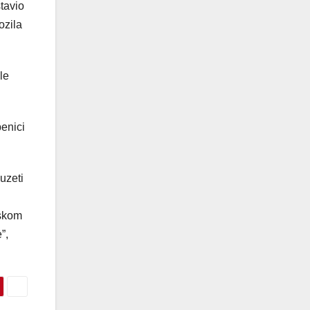
tavio
ozila
le
benici
uzeti
nskom
”,