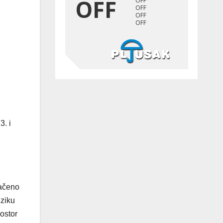
3. i
načeno
eziku
ostor