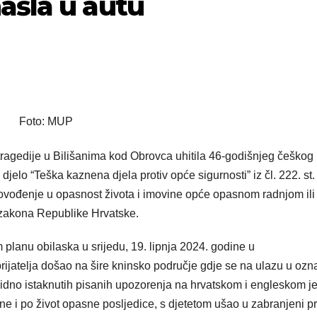
ašla u autu
Foto: MUP
a tragedije u Bilišanima kod Obrovca uhitila 46-godišnjeg češkog
jelo “Teška kaznena djela protiv opće sigurnosti” iz čl. 222. st. 
ovođenje u opasnost života i imovine opće opasnom radnjom ili
g zakona Republike Hrvatske.
lanu obilaska u srijedu, 19. lipnja 2024. godine u
 prijatelja došao na šire kninsko područje gdje se na ulazu u oz
idno istaknutih pisanih upozorenja na hrvatskom i engleskom j
ne i po život opasne posljedice, s djetetom ušao u zabranjeni pr