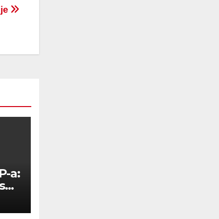
 je
P-a:
s
ova