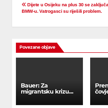
Post
Dijete u Osijeku na plus 30 se zaključa
BMW-u. Vatrogasci su riješili problem.
navigation
Povezane objave
Bauer: Za
Prem
migrantsku krizu
čovj
krive su
Smaj
nesposobne