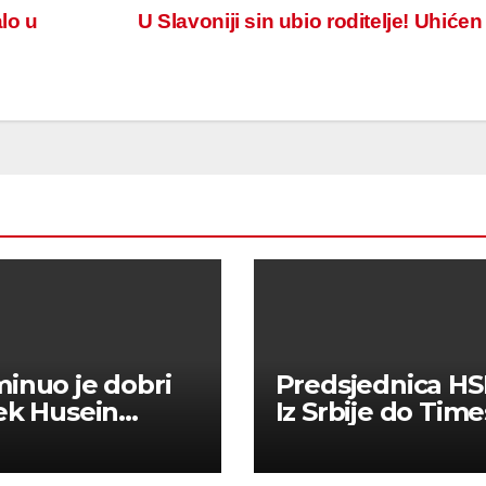
lo u
U Slavoniji sin ubio roditelje! Uhićen
inuo je dobri
Predsjednica HS
ek Husein
Iz Srbije do Time
ić.
Squarea stigla n
sezona