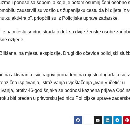
uzme i ponese sa sobom, a koje je potom osumnjičeni osobno s
mobilu zaustavili su vozilo uz županijsku cestu da bi dijete iz v
tku aktiviralo”, priopćili su iz Policijske uprave zadarske.
e je na mjestu smrtno stradalo dok su dvije ženske osobe zadobi
sne ozljede.
Bilišana, na mjestu eksplozije. Drugi dio očevida policijski služ
načina aktiviranja, svi tragovi pronađeni na mjestu događaja su iz
renzična ispitivanja, istraživanja i vještačenja „Ivan Vučetić” u
živanja, protiv 46-godišnjaka se podnosi kaznena prijava Opći
ku biti predan u pritvorsku jedinicu Policijske uprave zadarske