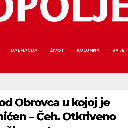
DALMACIJA
ŽIVOT
KOLUMNA
SVIJET
od Obrovca u kojoj je
hićen – Čeh. Otkriveno