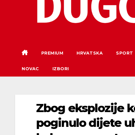
PREMIUM
HRVATSKA
SPORT
NOVAC
IZBORI
Zbog eksplozije k
poginulo dijete u