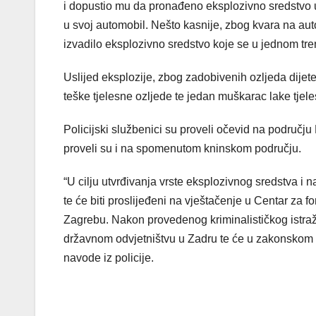
i dopustio mu da pronađeno eksplozivno sredstvo 
u svoj automobil. Nešto kasnije, zbog kvara na auto
izvadilo eksplozivno sredstvo koje se u jednom trenu
Uslijed eksplozije, zbog zadobivenih ozljeda dijet
teške tjelesne ozljede te jedan muškarac lake tjele
Policijski službenici su proveli očevid na području 
proveli su i na spomenutom kninskom području.
“U cilju utvrđivanja vrste eksplozivnog sredstva i 
te će biti proslijeđeni na vještačenje u Centar za fo
Zagrebu. Nakon provedenog kriminalističkog istra
državnom odvjetništvu u Zadru te će u zakonskom ro
navode iz policije.