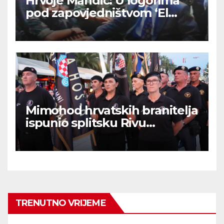
Hrvoje Mandić: U logorima
pod zapovjedništvom ‘El
Mudžahid’ u BiH su Hrvatima
ritualno odsijecali glave
Mimohod hrvatskih branitelja
ispunio splitsku Rivu
ponosom i zajedništvom
TRENUTNO VRIJEME