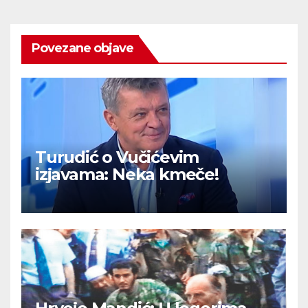
Povezane objave
Turudić o Vučićevim
izjavama: Neka kmeče!