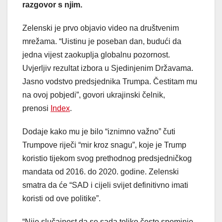
razgovor s njim.
Zelenski je prvo objavio video na društvenim
mrežama. “Uistinu je poseban dan, budući da
jedna vijest zaokuplja globalnu pozornost.
Uvjerljiv rezultat izbora u Sjedinjenim Državama.
Jasno vodstvo predsjednika Trumpa. Čestitam mu
na ovoj pobjedi”, govori ukrajinski čelnik,
prenosi
Index
.
Dodaje kako mu je bilo “iznimno važno” čuti
Trumpove riječi “mir kroz snagu”, koje je Trump
koristio tijekom svog prethodnog predsjedničkog
mandata od 2016. do 2020. godine. Zelenski
smatra da će “SAD i cijeli svijet definitivno imati
koristi od ove politike”.
“Nije slučajnost da se sada toliko često spominje