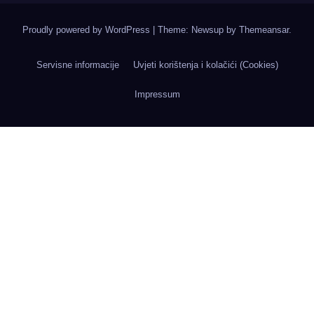
Proudly powered by WordPress
|
Theme: Newsup by
Themeansar
.
Servisne informacije
Uvjeti korištenja i kolačići (Cookies)
Impressum