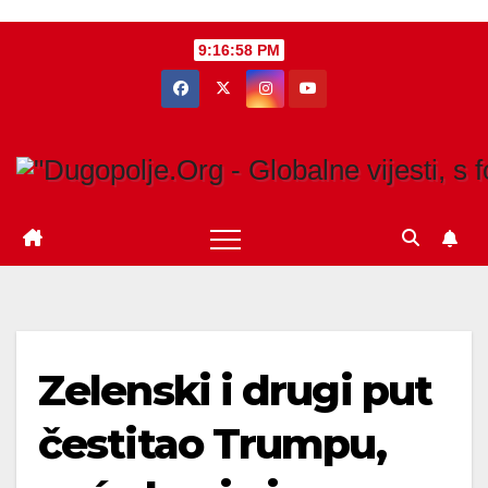
Skip
9:16:58 PM
to
content
Zelenski i drugi put
čestitao Trumpu,