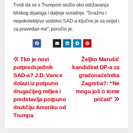
Tvrdi da se s Trumpom složio oko održavanja
bliskog dijaloga i daljnje suradnje. “Snažno i
nepokolebljivo vodstvo SAD-a ključno je za svijet i
za pravedan mir”, poručio je.
Post
Tko je novi
Željko Marušić
potpredsjednik
kandidirat DP-a za
navigation
SAD-a? J.D. Vance
gradonačelnika
dolazi iz potpuno
Zagreba?: “Ne
drugačijeg miljea i
mogu još o tome
predstavlja potpuno
pričati”
drukčiju Ameriku od
Trumpa