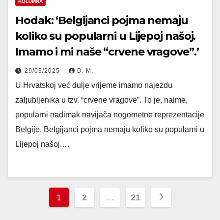
KOLUMNA
Hodak: ‘Belgijanci pojma nemaju
koliko su popularni u Lijepoj našoj.
Imamo i mi naše “crvene vragove”.’
29/09/2025
D. M.
U Hrvatskoj već dulje vrijeme imamo najezdu
zaljubljenika u tzv. “crvene vragove”. To je, naime,
popularni nadimak navijača nogometne reprezentacije
Belgije. Belgijanci pojma nemaju koliko su popularni u
Lijepoj našoj.…
Posts
1
2
…
21
pagination