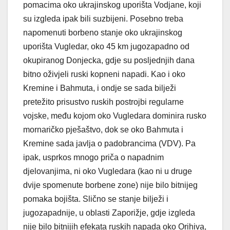
pomacima oko ukrajinskog uporišta Vodjane, koji
su izgleda ipak bili suzbijeni. Posebno treba
napomenuti borbeno stanje oko ukrajinskog
uporišta Vugledar, oko 45 km jugozapadno od
okupiranog Donjecka, gdje su posljednjih dana
bitno oživjeli ruski kopneni napadi. Kao i oko
Kremine i Bahmuta, i ondje se sada bilježi
pretežito prisustvo ruskih postrojbi regularne
vojske, među kojom oko Vugledara dominira rusko
mornaričko pješaštvo, dok se oko Bahmuta i
Kremine sada javlja o padobrancima (VDV). Pa
ipak, usprkos mnogo priča o napadnim
djelovanjima, ni oko Vugledara (kao ni u druge
dvije spomenute borbene zone) nije bilo bitnijeg
pomaka bojišta. Slično se stanje bilježi i
jugozapadnije, u oblasti Zaporižje, gdje izgleda
nije bilo bitnijih efekata ruskih napada oko Orihiva,