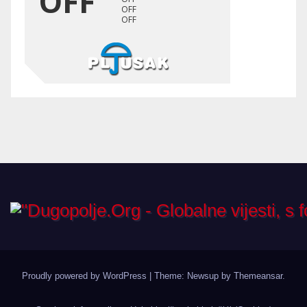
Proudly powered by WordPress
|
Theme: Newsup by
Themeansar
.