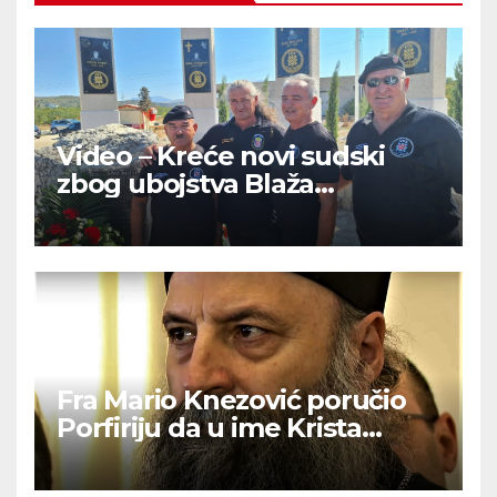
Video – Kreće novi sudski
zbog ubojstva Blaža
Kraljevića: “Pobijeni su od
onih koji drže ruku na srcu”
Fra Mario Knezović poručio
Porfiriju da u ime Krista
izvuče svoj narod iz ‘ralja laži i
mitova’