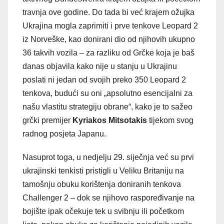
travnja ove godine. Do tada bi već krajem ožujka
Ukrajina mogla zaprimiti i prve tenkove Leopard 2
iz Norveške, kao donirani dio od njihovih ukupno
36 takvih vozila – za razliku od Grčke koja je baš
danas objavila kako nije u stanju u Ukrajinu
poslati ni jedan od svojih preko 350 Leopard 2
tenkova, budući su oni „apsolutno esencijalni za
našu vlastitu strategiju obrane“, kako je to sažeo
grčki premijer
Kyriakos Mitsotakis
tijekom svog
radnog posjeta Japanu.
Nasuprot toga, u nedjelju 29. siječnja već su prvi
ukrajinski tenkisti pristigli u Veliku Britaniju na
tamošnju obuku korištenja doniranih tenkova
Challenger 2 – dok se njihovo raspoređivanje na
bojište ipak očekuje tek u svibnju ili početkom