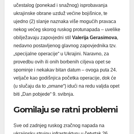
učestalog (ponekad i snažnog) isprobavanja
ukrajinske obrane uzduž većine bojišnice, te
ujedno (2) slanje naznaka više mogućih pravaca
nekog većeg skorog ruskog protunapada – uvelike
obilježavaju zapovjedni stil
Valerija Gerasimova
,
nedavno postavljenog glavnog zapovjednika tzv.
„specijalne operacije“ u Ukrajini. Naravno, za
provedbu ovih ili onih borbenih ciljeva opet se
spominje i nekakav bitan datum – ovoga puta 24.
veljače kao godišnjica početka operacije, dok će
(u slučaju da to „omane“) idući na redu valjda opet
biti „Dan pobjede“ 9. svibnja.
Gomilaju se ratni problemi
Sve od zadnjeg ruskog zračnog napada na
ukrajinsku strujnu infrastrukturu u četvrtak 26.