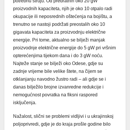
potrebnu struju. Od predratnih oko 20 gW
proizvodnih kapaciteta, njih je oko 10 otpalo radi
okupacije ili neposrednih oštećenja na bojištu, a
trenutno se nastoji podržati preostalih oko 10
gigavata kapaciteta za proizvodnju električne
energije. Pri tome, aktualno se bilježi manjak
proizvodnje električne energije do 5 gW pri vršnim
opterećenjima tijekom dana i do 3 gW noću.
Najteže stanje se bilježi oko Odese, gdje su
zadnje vrijeme bile velike štete, na čijem se
otklanjanju navodno žustro radi – ali gdje se i
danas bilježilo brojne izvanredne redukcije i
nemogućnost povratka na fiksni raspored
isključenja.
Nažalost, slični se problemi vidljivi i u ukrajinskoj
poljoprivredi, gdje je do kraja prošle godine bilo