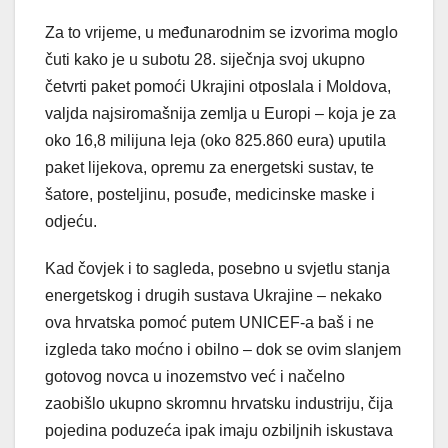
Za to vrijeme, u međunarodnim se izvorima moglo
čuti kako je u subotu 28. siječnja svoj ukupno
četvrti paket pomoći Ukrajini otposlala i Moldova,
valjda najsiromašnija zemlja u Europi – koja je za
oko 16,8 milijuna leja (oko 825.860 eura) uputila
paket lijekova, opremu za energetski sustav, te
šatore, posteljinu, posuđe, medicinske maske i
odjeću.
Kad čovjek i to sagleda, posebno u svjetlu stanja
energetskog i drugih sustava Ukrajine – nekako
ova hrvatska pomoć putem UNICEF-a baš i ne
izgleda tako moćno i obilno – dok se ovim slanjem
gotovog novca u inozemstvo već i načelno
zaobišlo ukupno skromnu hrvatsku industriju, čija
pojedina poduzeća ipak imaju ozbiljnih iskustava