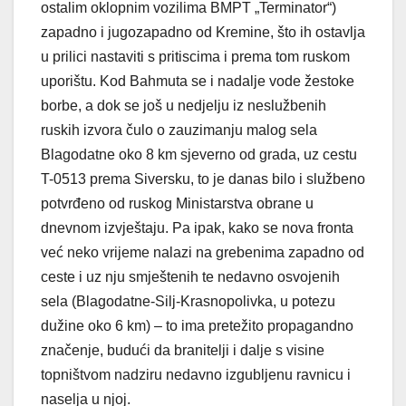
ostalim oklopnim vozilima BMPT „Terminator“)
zapadno i jugozapadno od Kremine, što ih ostavlja
u prilici nastaviti s pritiscima i prema tom ruskom
uporištu. Kod Bahmuta se i nadalje vode žestoke
borbe, a dok se još u nedjelju iz neslužbenih
ruskih izvora čulo o zauzimanju malog sela
Blagodatne oko 8 km sjeverno od grada, uz cestu
T-0513 prema Siversku, to je danas bilo i službeno
potvrđeno od ruskog Ministarstva obrane u
dnevnom izvještaju. Pa ipak, kako se nova fronta
već neko vrijeme nalazi na grebenima zapadno od
ceste i uz nju smještenih te nedavno osvojenih
sela (Blagodatne-Silj-Krasnopolivka, u potezu
dužine oko 6 km) – to ima pretežito propagandno
značenje, budući da branitelji i dalje s visine
topništvom nadziru nedavno izgubljenu ravnicu i
naselja u njoj.