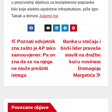
u proizvodnji dijelova za kompleksne popravke
bilo koje elektro-opskrbne infrastrukture, piše Igor
Tabak a donosi
Jutarnji list
Post
Poznati odvjetnik
Banka u stečaju i
zna zašto je AP tako
bivši lider pravaša
navigation
samouvjeren: Pa on
stavili na dražbu
zna da se na njega
kuću novinara
ne može proširiti
Domagoja
istraga
Margetića
Povezane objave