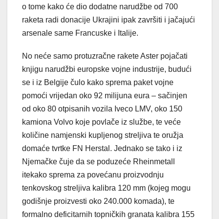
o tome kako će dio dodatne narudžbe od 700
raketa radi donacije Ukrajini ipak završiti i jačajući
arsenale same Francuske i Italije.
No neće samo protuzračne rakete Aster pojačati
knjigu narudžbi europske vojne industrije, budući
se i iz Belgije čulo kako sprema paket vojne
pomoći vrijedan oko 92 milijuna eura – sačinjen
od oko 80 otpisanih vozila Iveco LMV, oko 150
kamiona Volvo koje povlače iz službe, te veće
količine namjenski kupljenog streljiva te oružja
domaće tvrtke FN Herstal. Jednako se tako i iz
Njemačke čuje da se poduzeće Rheinmetall
itekako sprema za povećanu proizvodnju
tenkovskog streljiva kalibra 120 mm (kojeg mogu
godišnje proizvesti oko 240.000 komada), te
formalno deficitarnih topničkih granata kalibra 155