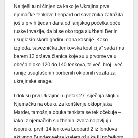
Ne tješi tu ni činjenica kako je Ukrajina prve
njemačke tenkove Leopard od saveznika zatražila
još u prvih tjedan dana od lanjskog početka opće
ruske invazije, da bi se oko toga službeni Berlin
usuglasio skoro godinu dana kasnije. Kako
izgleda, saveznička „tenkovska koalicija“ sada ima
barem 12 država članica koje su u prvome valu
obećale oko 120 do 140 tenkova, te veći broj i već
ranije usuglašenih borbenih oklopnih vozila za
ukrajinske snage.
I dok su prvi Ukrajinci u petak 27. siječnja stigli u
Njemačku na obuku za korištenje oklopnjaka
Marder, tamošnja obuka tenkista se tek očekuje –
iako iz njemačkih službenih izvora najavljuju
isporuku prvih 14 tenkova Leopard 2 iz fondova
aktivnog Bundeswehra krajem ožujka ili početkom