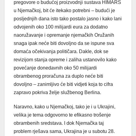
pregovore o budućoj proizvodnji sustava HIMARS
u Njemačkoj, bit će itekako potrebni – budući je
posljednjih dana isto tako postalo jasno i kako lani
odvojenih oko 100 milijardi eura za dodatno
naoružavanje i opremanje njemačkih Oružanih
snaga ipak neće biti dovoljno da se ispune sva
domaća očekivanja političara. Dakle, dok se
revizijom stanja opreme i zaliha ustanovilo kako
povećanje donedavnih oko 50 milijardi
obrambenog proračuna za duplo neće biti
dovoljno – zanimljivo će biti vidjeti koja to cifra
zapravo pokriva želje službenog Berlina.
Naravno, kako u Njemačkoj, tako je i u Ukrajini,
velika je tema odgovorno te efikasno trošenje
obrambenih sredstava. I dok Njemačka taj
problem rješava sama, Ukrajina je u subotu 28.