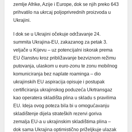
zemlje Afrike, Azije i Europe, dok se njih preko 643
prihvatilo na ukrcaj poljoprivrednih proizvoda u
Ukrajini.
I dok se u Ukrajini očekuje održavanje 24.
summita Ukrajina-EU, zakazanog za petak 3.
veljače u Kijevu – uz potencijalni iskorak prema
EU članstvu kroz približavanje bezviznom režimu
putovanja, ulaskom u euro-zonu te zonu mobilnog
komuniciranja bez naplate roaminga – dio
ukrajinskih EU aspiracija opisuje i postupak
certificiranja ukrajinskog poduzeća Ukrtransgaz
kao operatera skladišta plina u skladu s pravilima
EU. Ideja ovog poteza bila bi u omogućavanju
skladištenje dijela strateških rezervi goriva
zemalja EU-a u ukrajinskim skladištima plina –
dok sama Ukrajina optimistično priželjkuje ulazak