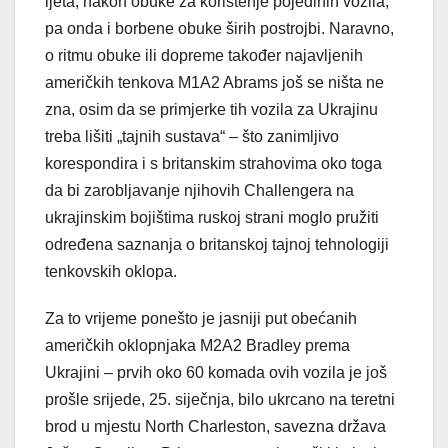
ljeta, nakon obuke za korištenje pojedinih vozila,
pa onda i borbene obuke širih postrojbi. Naravno,
o ritmu obuke ili dopreme također najavljenih
američkih tenkova M1A2 Abrams još se ništa ne
zna, osim da se primjerke tih vozila za Ukrajinu
treba lišiti „tajnih sustava“ – što zanimljivo
korespondira i s britanskim strahovima oko toga
da bi zarobljavanje njihovih Challengera na
ukrajinskim bojištima ruskoj strani moglo pružiti
određena saznanja o britanskoj tajnoj tehnologiji
tenkovskih oklopa.
Za to vrijeme ponešto je jasniji put obećanih
američkih oklopnjaka M2A2 Bradley prema
Ukrajini – prvih oko 60 komada ovih vozila je još
prošle srijede, 25. siječnja, bilo ukrcano na teretni
brod u mjestu North Charleston, savezna država