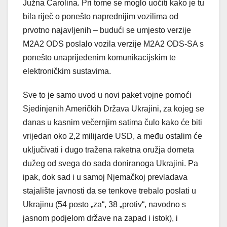
Južna Carolina. Pri tome se moglo uočiti kako je tu
bila riječ o ponešto naprednijim vozilima od
prvotno najavljenih – budući se umjesto verzije
M2A2 ODS poslalo vozila verzije M2A2 ODS-SA s
ponešto unaprijeđenim komunikacijskim te
elektroničkim sustavima.
Sve to je samo uvod u novi paket vojne pomoći
Sjedinjenih Američkih Država Ukrajini, za kojeg se
danas u kasnim večernjim satima čulo kako će biti
vrijedan oko 2,2 milijarde USD, a među ostalim će
uključivati i dugo tražena raketna oružja dometa
dužeg od svega do sada doniranoga Ukrajini. Pa
ipak, dok sad i u samoj Njemačkoj prevladava
stajalište javnosti da se tenkove trebalo poslati u
Ukrajinu (54 posto „za“, 38 „protiv“, navodno s
jasnom podjelom države na zapad i istok), i