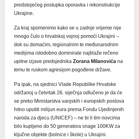
predstojećeg postupka oporavka i rekonstrukcije
Ukrajine.
Za kraj spomenimo kako se u zadnje vrijeme nije
mnogo čulo o hrvatskoj vojnoj pomoći Ukrajini –
dok su domaćim, regionalnim te međunarodnim
medijima istodobno dominirale najblaže rečeno
upitne izjave predsjednika
Zorana Milanovića
na
temu te ruskom agresijom pogođene države.
Pa ipak, na sjednici Vlade Republike Hrvatske
održanoj u četvrtak 26. siječnja odlučeno je da će
se preko Ministarstva vanjskih i europskih poslova
hitno uputiti milijun eura prema Fondu Ujedinjenih
naroda za djecu (UNICEF) – ne bi li tim novcima
bilo kupljeno do 50 generatora snage 100KW za
ključne objekte (bolnice i škole) u Ukrajini.