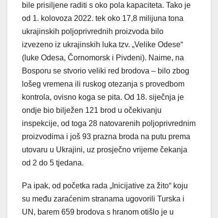
bile prisiljene raditi s oko pola kapaciteta. Tako je
od 1. kolovoza 2022. tek oko 17,8 milijuna tona
ukrajinskih poljoprivrednih proizvoda bilo
izvezeno iz ukrajinskih luka tzv. „Velike Odese“
(luke Odesa, Čornomorsk i Pivdeni). Naime, na
Bosporu se stvorio veliki red brodova – bilo zbog
lošeg vremena ili ruskog otezanja s provedbom
kontrola, ovisno koga se pita. Od 18. siječnja je
ondje bio bilježen 121 brod u očekivanju
inspekcije, od toga 28 natovarenih poljoprivrednim
proizvodima i još 93 prazna broda na putu prema
utovaru u Ukrajini, uz prosječno vrijeme čekanja
od 2 do 5 tjedana.
Pa ipak, od početka rada „Inicijative za žito“ koju
su među zaraćenim stranama ugovorili Turska i
UN, barem 659 brodova s hranom otišlo je u