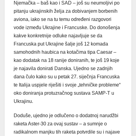
Njemačka – baš kao i SAD – još su neumoljivi po
pitanju ukrajinskih želja za dobivanjem borbenih
aviona, iako se na tu temu određeni razgovori
vode između Ukrajine i Francuske. Do donošenja
kakve konkretnije odluke najavljuje se da
Francuska put Ukrajine šalje još 12 komada
samohodnih haubica na kotačima tipa Caesar –
kao dodatak na 18 ranije doniranih, te još 19 koje
je najavila donirati Danska. Ujedno se zadnjih
dana čulo kako su u petak 27. siječnja Francuska
te Italija uspjele riješiti i svoje „tehničke probleme“
oko doniranja protuzračnog sustava SAMP-T u
Ukrajinu.
Doduše, ujedno je odlučeno o dodatnoj narudžbi
raketa Aster-30 za ovaj sustav – a sumnje o
radikalnom manjku tih raketa potvrdile su i najave