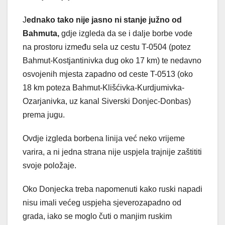
J
ednako tako nije jasno ni stanje južno od
Bahmuta,
gdje izgleda da se i dalje borbe vode
na prostoru između sela uz cestu T-0504 (potez
Bahmut-Kostjantinivka dug oko 17 km) te nedavno
osvojenih mjesta zapadno od ceste T-0513 (oko
18 km poteza Bahmut-Klišćivka-Kurdjumivka-
Ozarjanivka, uz kanal Siverski Donjec-Donbas)
prema jugu.
Ovdje izgleda borbena linija već neko vrijeme
varira, a ni jedna strana nije uspjela trajnije zaštititi
svoje položaje.
Oko Donjecka treba napomenuti kako ruski napadi
nisu imali većeg uspjeha sjeverozapadno od
grada, iako se moglo čuti o manjim ruskim