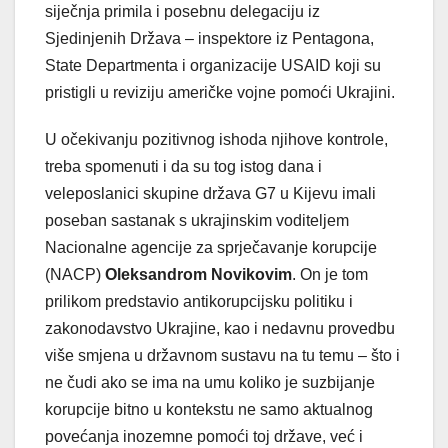
siječnja primila i posebnu delegaciju iz
Sjedinjenih Država – inspektore iz Pentagona,
State Departmenta i organizacije USAID koji su
pristigli u reviziju američke vojne pomoći Ukrajini.
U očekivanju pozitivnog ishoda njihove kontrole,
treba spomenuti i da su tog istog dana i
veleposlanici skupine država G7 u Kijevu imali
poseban sastanak s ukrajinskim voditeljem
Nacionalne agencije za sprječavanje korupcije
(NACP)
Oleksandrom Novikovim
. On je tom
prilikom predstavio antikorupcijsku politiku i
zakonodavstvo Ukrajine, kao i nedavnu provedbu
više smjena u državnom sustavu na tu temu – što i
ne čudi ako se ima na umu koliko je suzbijanje
korupcije bitno u kontekstu ne samo aktualnog
povećanja inozemne pomoći toj države, već i