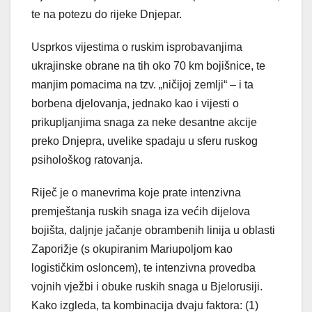
te na potezu do rijeke Dnjepar.
Usprkos vijestima o ruskim isprobavanjima
ukrajinske obrane na tih oko 70 km bojišnice, te
manjim pomacima na tzv. „ničijoj zemlji“ – i ta
borbena djelovanja, jednako kao i vijesti o
prikupljanjima snaga za neke desantne akcije
preko Dnjepra, uvelike spadaju u sferu ruskog
psihološkog ratovanja.
Riječ je o manevrima koje prate intenzivna
premještanja ruskih snaga iza većih dijelova
bojišta, daljnje jačanje obrambenih linija u oblasti
Zaporižje (s okupiranim Mariupoljom kao
logističkim osloncem), te intenzivna provedba
vojnih vježbi i obuke ruskih snaga u Bjelorusiji.
Kako izgleda, ta kombinacija dvaju faktora: (1)