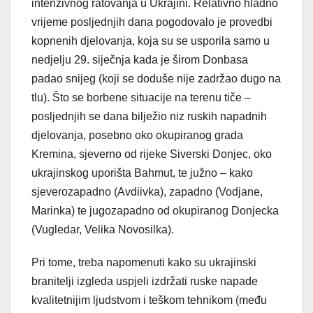
intenzivnog ratovanja u Ukrajini. Relativno hladno
vrijeme posljednjih dana pogodovalo je provedbi
kopnenih djelovanja, koja su se usporila samo u
nedjelju 29. siječnja kada je širom Donbasa
padao snijeg (koji se doduše nije zadržao dugo na
tlu). Što se borbene situacije na terenu tiče –
posljednjih se dana bilježio niz ruskih napadnih
djelovanja, posebno oko okupiranog grada
Kremina, sjeverno od rijeke Siverski Donjec, oko
ukrajinskog uporišta Bahmut, te južno – kako
sjeverozapadno (Avdiivka), zapadno (Vodjane,
Marinka) te jugozapadno od okupiranog Donjecka
(Vugledar, Velika Novosilka).
Pri tome, treba napomenuti kako su ukrajinski
branitelji izgleda uspjeli izdržati ruske napade
kvalitetnijim ljudstvom i teškom tehnikom (među