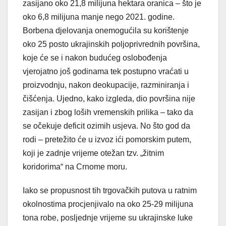
zasijano oko 21,8 milijuna hektara oranica – što je
oko 6,8 milijuna manje nego 2021. godine.
Borbena djelovanja onemogućila su korištenje
oko 25 posto ukrajinskih poljoprivrednih površina,
koje će se i nakon budućeg oslobođenja
vjerojatno još godinama tek postupno vraćati u
proizvodnju, nakon deokupacije, razminiranja i
čišćenja. Ujedno, kako izgleda, dio površina nije
zasijan i zbog loših vremenskih prilika – tako da
se očekuje deficit ozimih usjeva. No što god da
rodi – pretežito će u izvoz ići pomorskim putem,
koji je zadnje vrijeme otežan tzv. „žitnim
koridorima“ na Crnome moru.
Iako se propusnost tih trgovačkih putova u ratnim
okolnostima procjenjivalo na oko 25-29 milijuna
tona robe, posljednje vrijeme su ukrajinske luke