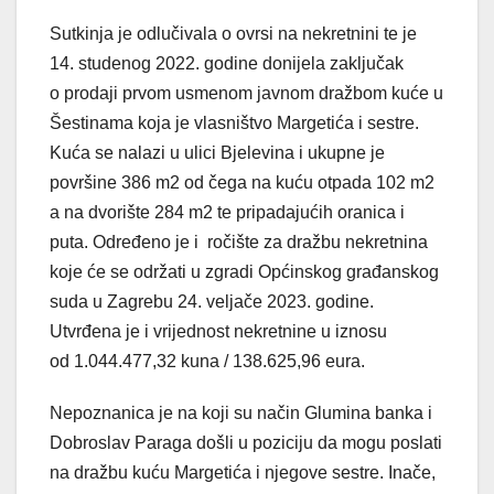
Sutkinja je odlučivala o ovrsi na nekretnini te je
14. studenog 2022. godine donijela zaključak
o prodaji prvom usmenom javnom dražbom kuće u
Šestinama koja je vlasništvo Margetića i sestre.
Kuća se nalazi u ulici Bjelevina i ukupne je
površine 386 m2 od čega na kuću otpada 102 m2
a na dvorište 284 m2 te pripadajućih oranica i
puta. Određeno je i ročište za dražbu nekretnina
koje će se održati u zgradi Općinskog građanskog
suda u Zagrebu 24. veljače 2023. godine.
Utvrđena je i vrijednost nekretnine u iznosu
od 1.044.477,32 kuna / 138.625,96 eura.
Nepoznanica je na koji su način Glumina banka i
Dobroslav Paraga došli u poziciju da mogu poslati
na dražbu kuću Margetića i njegove sestre. Inače,