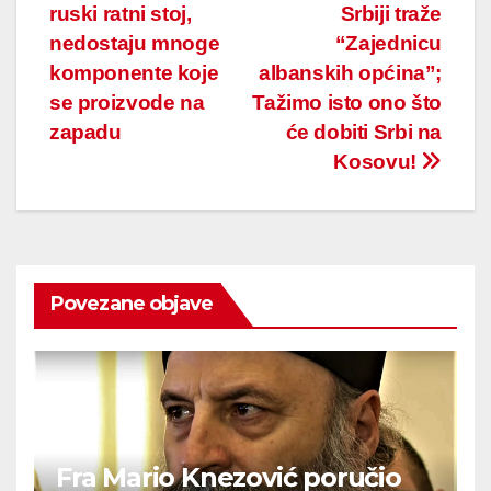
navigation
ruski ratni stoj,
Srbiji traže
nedostaju mnoge
“Zajednicu
komponente koje
albanskih općina”;
se proizvode na
Tažimo isto ono što
zapadu
će dobiti Srbi na
Kosovu!
Povezane objave
Fra Mario Knezović poručio