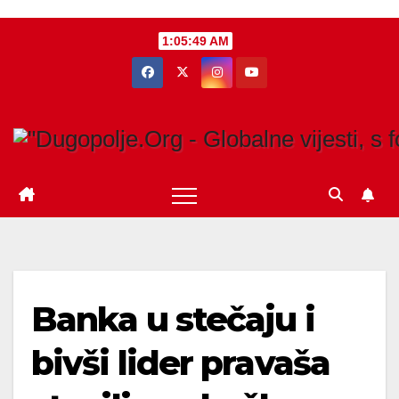
Skip
1:05:50 AM
to
content
Banka u stečaju i
bivši lider pravaša