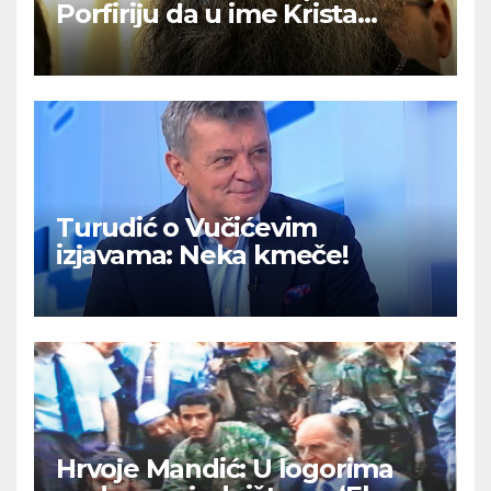
Porfiriju da u ime Krista
izvuče svoj narod iz ‘ralja laži i
mitova’
Turudić o Vučićevim
izjavama: Neka kmeče!
Hrvoje Mandić: U logorima