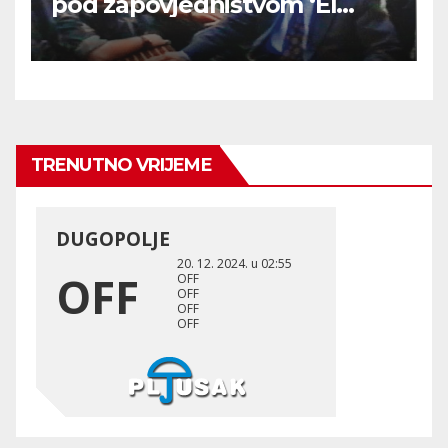
pod zapovjedništvom ‘El
Mudžahid’ u BiH su Hrvatima
ritualno odsijecali glave
TRENUTNO VRIJEME