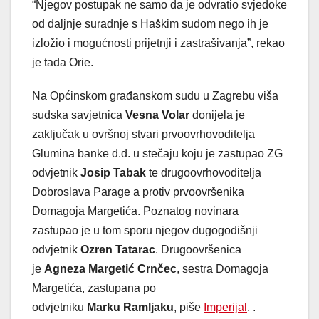
“Njegov postupak ne samo da je odvratio svjedoke
od daljnje suradnje s Haškim sudom nego ih je
izložio i mogućnosti prijetnji i zastrašivanja”, rekao
je tada Orie.
Na Općinskom građanskom sudu u Zagrebu viša
sudska savjetnica
Vesna
Volar
donijela je
zaključak u ovršnoj stvari prvoovrhovoditelja
Glumina banke d.d. u stečaju koju je zastupao ZG
odvjetnik
Josip
Tabak
te drugoovrhovoditelja
Dobroslava Parage a protiv prvoovršenika
Domagoja Margetića. Poznatog novinara
zastupao je u tom sporu njegov dugogodišnji
odvjetnik
Ozren
Tatarac
. Drugoovršenica
je
Agneza
Margetić
Crnčec
, sestra Domagoja
Margetića, zastupana po
odvjetniku
Marku
Ramljaku
, piše
Imperijal
. .