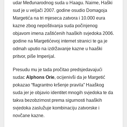
udar Međunarodnog suda u Haagu. Naime, Haški
sud je u veljači 2007. godine osudio Domagoja
Margetića na tri mjeseca zatvora i 10.000 eura
kazne zbog nepoštivanja suda počinjenog
objavom imena zaštićenih haaških svjedoka 2006.
godine na Margetićevoj internet stranici te ga je
odmah uputio na izdržavanje kazne u haaški
pritvor, piše Imperijal.
Presudu mu je tada pročitao predsjedavajući
sudac
Alphons Orie
, ocijenivši da je Margetić
pokazao “flagrantno kršenje pravila” Haaškog
suda jer je objavio identitet mnogih svjedoka te da
takva bezobzirnost prema sigurnosti haaških
svjedoka zaslužuje kombinaciju zatvorske i
novčane kazne.