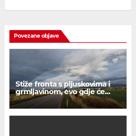
Povezane objave
Stiže fronta s pljuskovima i
grmljavinom, evo gdje će
najviše osvježiti