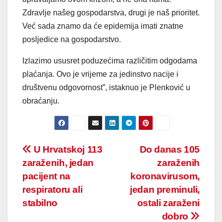
Zdravlje našeg gospodarstva, drugi je naš prioritet.
Već sada znamo da će epidemija imati znatne
posljedice na gospodarstvo.
Izlazimo ususret poduzećima različitim odgodama
plaćanja. Ovo je vrijeme za jedinstvo nacije i
društvenu odgovornost”, istaknuo je Plenković u
obraćanju.
Post
U Hrvatskoj 113
Do danas 105
zaraženih, jedan
zaraženih
navigation
pacijent na
koronavirusom,
respiratoru ali
jedan preminuli,
stabilno
ostali zaraženi
dobro