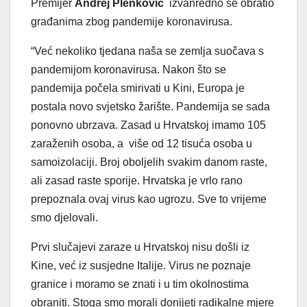
Premijer
Andrej Plenković
izvanredno se obratio
građanima zbog pandemije koronavirusa.
“Već nekoliko tjedana naša se zemlja suočava s
pandemijom koronavirusa. Nakon što se
pandemija počela smirivati u Kini, Europa je
postala novo svjetsko žarište. Pandemija se sada
ponovno ubrzava. Zasad u Hrvatskoj imamo 105
zaraženih osoba, a više od 12 tisuća osoba u
samoizolaciji. Broj oboljelih svakim danom raste,
ali zasad raste sporije. Hrvatska je vrlo rano
prepoznala ovaj virus kao ugrozu. Sve to vrijeme
smo djelovali.
Prvi slučajevi zaraze u Hrvatskoj nisu došli iz
Kine, već iz susjedne Italije. Virus ne poznaje
granice i moramo se znati i u tim okolnostima
obraniti. Stoga smo morali donijeti radikalne mjere