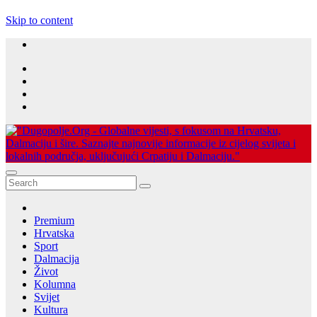
Skip to content
Dugopolje Portal
Najnovije vijesti Hrvatske, Dalmacije i Svijeta
Premium
Hrvatska
Sport
Dalmacija
Život
Kolumna
Svijet
Kultura