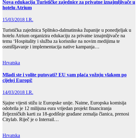
Nova edukacija Turističke zajednice za privatne iznajmljivače u
hotelu Atrium
15/03/2018
I.R.
Turistička zajednica Splitsko-dalmatinska županije u ponedjeljak u
hotelu Atrium organizira edukaciju za privatne iznajmljivače na
temu ‘Hospitality i služba za korisnike na novim medijima te
osmišljavanje i implementacija native kampanja…
Hrvatska
Mladi ste i volite putovati? EU vam plaća vožnju vlakom po
cijeloj Europi!
14/03/2018
I.R.
Sjajne vijesti stižu iz Europske unije. Naime, Europska komisija
odobrila je 12 milijuna eura vrijedan projekt financiranja
željezničkih karti za 18-godišnje građane zemalja članica, prenosi
Citylab. Riječ je o Interrail…
Hrvatska