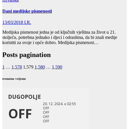
Dani medijske pismenosti
13/03/2018
I.R.
Medijska pismenost jedna je od ključnih vještina za život u 21.
stoljeću, potrebna jednako i djeci i odraslima, da bi znali medije
koristiti za svoje i opće dobro. Medijska pismenost…
Posts pagination
1
…
1,578
1,579
1,580
…
1,590
trenutno vrijeme