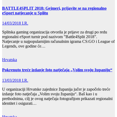
BATTLE4SPLIT 2018: Gejmeri, prijavite se na regionalno
eSport natjecanje u Splitu
14/03/2018
I.R.
Splitska gaming organizacija otvorila je prijave za drugi po redu
regionalni eSport turnir pod nazivom ”Battle4Split 2018”.
Natjecanje u najpopularnijim računalnim igrama CS:GO i League of
Legends, ove godine će…
Hrvatska
Pokrenuto treće izdanje foto natječaja „Volim svoju županiju“
13/03/2018
I.R.
U organizaciji Hrvatske zajednice županija jučer je započelo treće
izdanje foto natječaja „Volim svoju županiju“. Baš kao i u
prethodnima, cilj je ovog natječaja fotografijom prikazati regionalni
identitet i osigurati…
Hrvatska