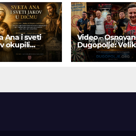
a Ana i sveti
Video – Osnovan
v okupili
Dugopolje: Velik
nike u Dicmu –
turnir okupio
, tradicija i
ljubitelje pikada
dništvo ispunili
u