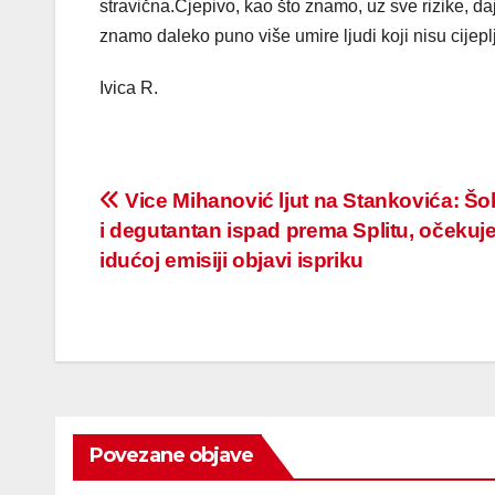
stravična.Cjepivo, kao što znamo, uz sve rizike, da
znamo daleko puno više umire ljudi koji nisu cijeplj
Ivica R.
Post
Vice Mihanović ljut na Stankovića: Š
i degutantan ispad prema Splitu, očekuj
navigation
idućoj emisiji objavi ispriku
Povezane objave