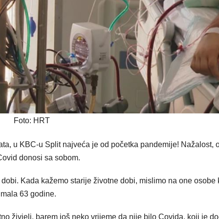
Foto: HRT
ata, u KBC-u Split najveća je od početka pandemije! Nažalost,
 Covid donosi sa sobom.
 dobi. Kada kažemo starije životne dobi, mislimo na one osobe 
 imala 63 godine.
atno živjeli, barem još neko vrijeme da nije bilo Covida, koji je d