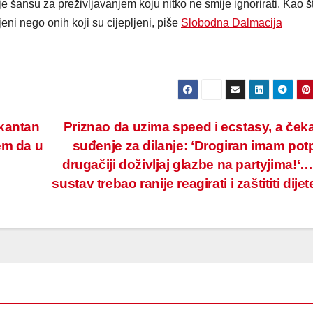
je šansu za preživljavanjem koju nitko ne smije ignorirati. Kao š
eni nego onih koji su cijepljeni, piše
Slobodna Dalmacija
okantan
Priznao da uzima speed i ecstasy, a čeka
em da u
suđenje za dilanje: ‘Drogiran imam po
drugačiji doživljaj glazbe na partyjima!‘… 
sustav trebao ranije reagirati i zaštititi dije