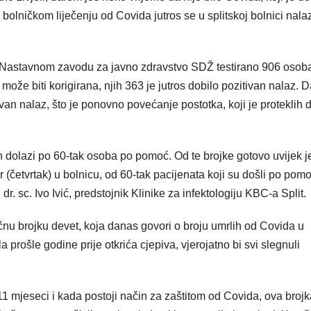
bolničkom liječenju od Covida jutros se u splitskoj bolnici nala
 na Nastavnom zavodu za javno zdravstvo SDŽ testirano 906 osoba
ože biti korigirana, njih 363 je jutros dobilo pozitivan nalaz. D
itivan nalaz, što je ponovno povećanje postotka, koji je proteklih
an dolazi po 60-tak osoba po pomoć. Od te brojke gotovo uvijek 
er (četvrtak) u bolnicu, od 60-tak pacijenata koji su došli po pomo
 dr. sc. Ivo Ivić, predstojnik Klinike za infektologiju KBC-a Split.
u brojku devet, koja danas govori o broju umrlih od Covida u
prošle godine prije otkrića cjepiva, vjerojatno bi svi slegnuli
11 mjeseci i kada postoji način za zaštitom od Covida, ova brojk