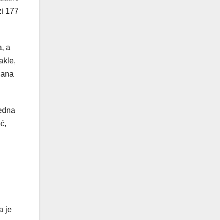
zi 177
, a
akle,
 dana
jedna
ć,
a je