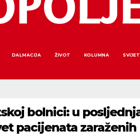
DALMACIJA
ŽIVOT
KOLUMNA
SVIJET
tskoj bolnici: u posljednj
et pacijenata zaraženih