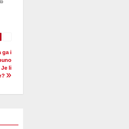
to
 ga i
tpuno
Je li
te?