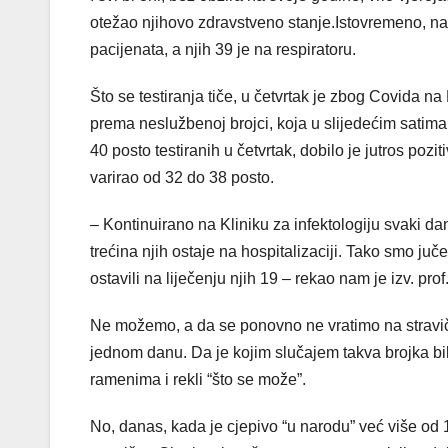
otežao njihovo zdravstveno stanje.Istovremeno, na 
pacijenata, a njih 39 je na respiratoru.
Što se testiranja tiče, u četvrtak je zbog Covida
prema neslužbenoj brojci, koja u slijedećim satima m
40 posto testiranih u četvrtak, dobilo je jutros poz
varirao od 32 do 38 posto.
– Kontinuirano na Kliniku za infektologiju svaki d
trećina njih ostaje na hospitalizaciji. Tako smo juč
ostavili na liječenju njih 19 – rekao nam je izv. prof.
Ne možemo, a da se ponovno ne vratimo na stravičn
jednom danu. Da je kojim slučajem takva brojka bila 
ramenima i rekli “što se može”.
No, danas, kada je cjepivo “u narodu” već više od 