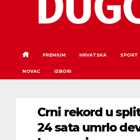
PREMIUM
HRVATSKA
SPORT
NOVAC
IZBORI
Crni rekord u spli
24 sata umrlo dev