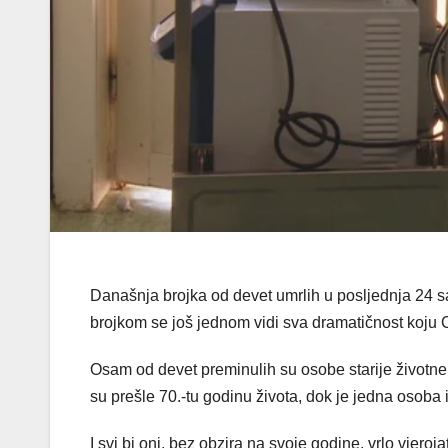
Današnja brojka od devet umrlih u posljednja 24 s
brojkom se još jednom vidi sva dramatičnost koju
Osam od devet preminulih su osobe starije životne
su prešle 70.-tu godinu života, dok je jedna osoba
I svi bi oni, bez obzira na svoje godine, vrlo vjeroj