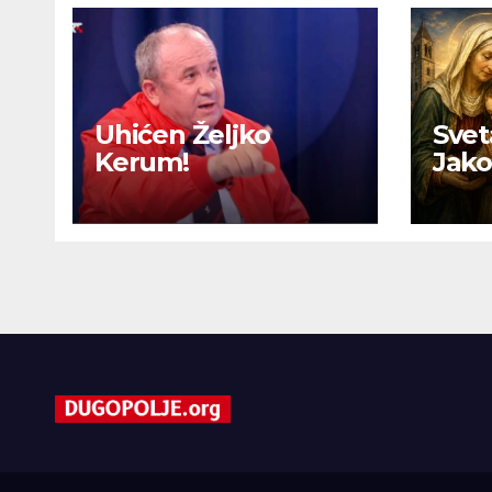
Uhićen Željko
Svet
Kerum!
Jako
vjer
vjera
zaje
žup