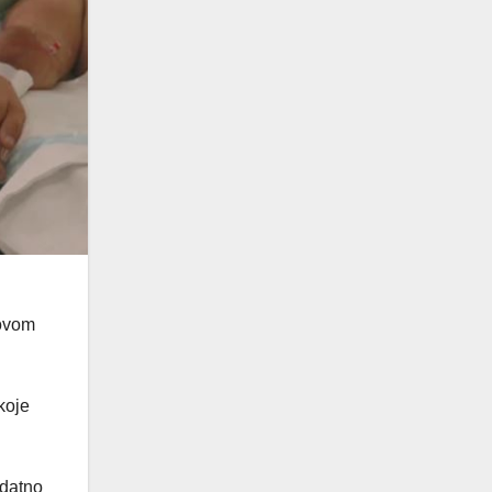
 ovom
koje
odatno