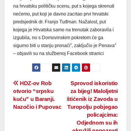
na hrvatsku političku scenu, put s kojega skrenuti
nećemo, put koji je davno zacrtao prvi hrvatski
predsjednik dr. Franjo Tuđman. Nažalost, put
kojega je Hrvatska samo na trenutak zaboravila i
izgubila, no s Domovinskim pokretom će ga
sigurno biti u stanju pronaći”, zaključio je Penava”
– objavili su na službenoj Facebook stranici
Post
HDZ-ov Rob
Sprovod iskoristio
otvorio “srpsku
za bijeg! Maloljetni
navigation
kuću” u Baranji.
štićenik iz Zavoda u
Nazočio i Pupovac
Turopolju pobjegao
policajcima:
Odjednom su ih
okružili nepoznati