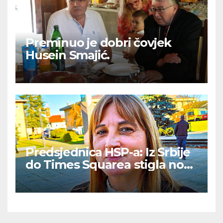
Preminuo je dobri čovjek
Husein Smajić.
Predsjednica HSP-a: Iz Srbije
do Times Squarea stigla nova
sezona ‘Kamiondžija’