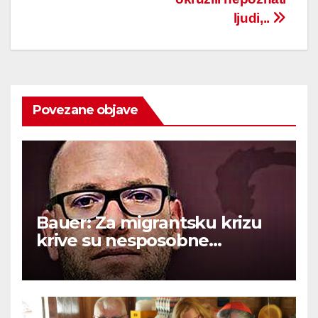
ljudi,..
Povezane objave
Bauer: Za migrantsku krizu
krive su nesposobne
ljevičarske vlasti.