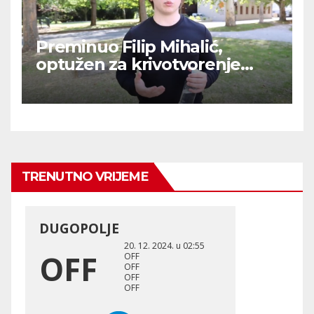
Preminuo Filip Mihalić,
optužen za krivotvorenje
COVID testova
TRENUTNO VRIJEME