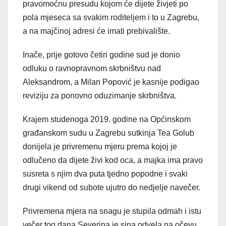
pravomoćnu presudu kojom će dijete živjeti po
pola mjeseca sa svakim roditeljem i to u Zagrebu,
a na majčinoj adresi će imati prebivalište.
Inače, prije gotovo četiri godine sud je donio
odluku o ravnopravnom skrbništvu nad
Aleksandrom, a Milan Popović je kasnije podigao
reviziju za ponovno oduzimanje skrbništva.
Krajem studenoga 2019. godine na Općinskom
građanskom sudu u Zagrebu sutkinja Tea Golub
donijela je privremenu mjeru prema kojoj je
odlučeno da dijete živi kod oca, a majka ima pravo
susreta s njim dva puta tjedno popodne i svaki
drugi vikend od subote ujutro do nedjelje navečer.
Privremena mjera na snagu je stupila odmah i istu
večer tog dana Severina je sina odvela na očevu