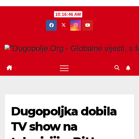
Skip
10:16:47 AM
to
content
Dugopoljka dobila
TV show na