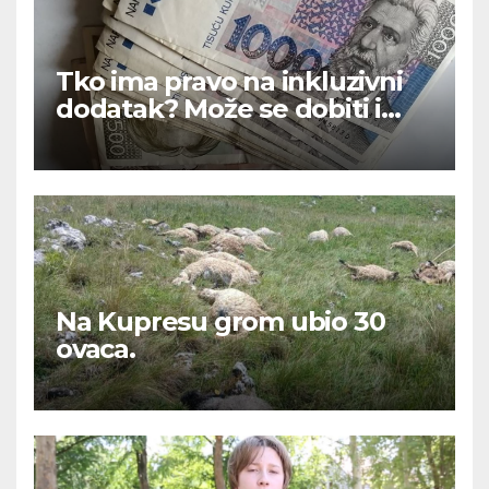
Tko ima pravo na inkluzivni
dodatak? Može se dobiti i
720 eura
Na Kupresu grom ubio 30
ovaca.