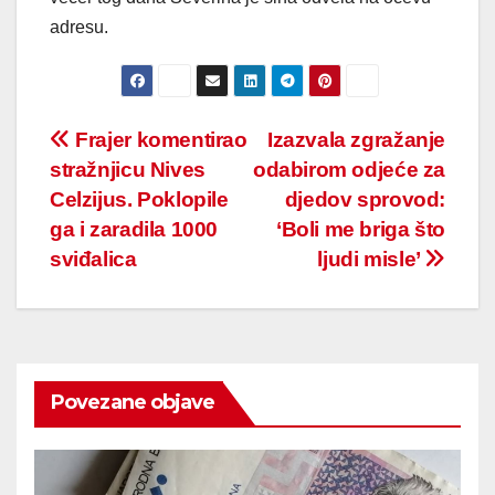
adresu.
Post
Frajer komentirao
Izazvala zgražanje
stražnjicu Nives
odabirom odjeće za
navigation
Celzijus. Poklopile
djedov sprovod:
ga i zaradila 1000
‘Boli me briga što
sviđalica
ljudi misle’
Povezane objave