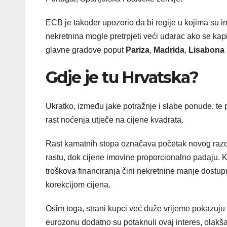
ECB je također upozorio da bi regije u kojima su in
nekretnina mogle pretrpjeti veći udarac ako se kap
glavne gradove poput
Pariza
,
Madrida
,
Lisabona
Gdje je tu Hrvatska?
Ukratko, između jake potražnje i slabe ponude, te
rast noćenja utječe na cijene kvadrata.
Rast kamatnih stopa označava početak novog razdob
rastu, dok cijene imovine proporcionalno padaju. K
troškova financiranja čini nekretnine manje dostup
korekcijom cijena.
Osim toga, strani kupci već duže vrijeme pokazuju
eurozonu dodatno su potaknuli ovaj interes, olakša