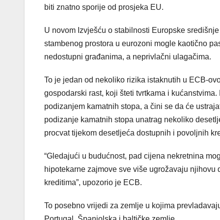
biti znatno sporije od prosjeka EU.
U novom Izvješću o stabilnosti Europske središnj
stambenog prostora u eurozoni mogle kaotično past
nedostupni građanima, a neprivlačni ulagačima.
To je jedan od nekoliko rizika istaknutih u ECB-ovoj
gospodarski rast, koji šteti tvrtkama i kućanstvim
podizanjem kamatnih stopa, a čini se da će ustrajat
podizanje kamatnih stopa unatrag nekoliko desetljeć
procvat tijekom desetljeća dostupnih i povoljnih kre
“Gledajući u budućnost, pad cijena nekretnina mog
hipotekarne zajmove sve više ugrožavaju njihovu 
kreditima”, upozorio je ECB.
To posebno vrijedi za zemlje u kojima prevladava
Portugal, Španjolska i baltičke zemlje.