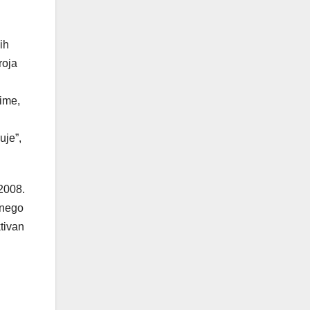
ih
roja
ime,
uje”,
 2008.
 nego
tivan