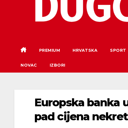
PREMIUM
HRVATSKA
SPORT
NOVAC
IZBORI
Europska banka u
pad cijena nekret