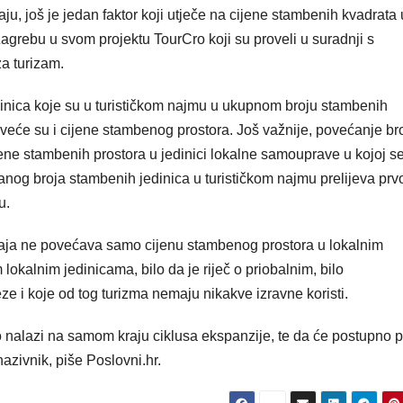
taju, još je jedan faktor koji utječe na cijene stambenih kvadrata 
Zagrebu u svom projektu TourCro koji su proveli u suradnji s
za turizam.
dinica koje su u turističkom najmu u ukupnom broju stambenih
 veće su i cijene stambenog prostora. Još važnije, povećanje br
ene stambenih prostora u jedinici lokalne samouprave u kojoj s
anog broja stambenih jedinica u turističkom najmu prelijeva prv
u.
štaja ne povećava samo cijenu stambenog prostora u lokalnim
lokalnim jedinicama, bilo da je riječ o priobalnim, bilo
e i koje od tog turizma nemaju nikakve izravne koristi.
no nalazi na samom kraju ciklusa ekspanzije, te da će postupno p
nazivnik, piše Poslovni.hr.