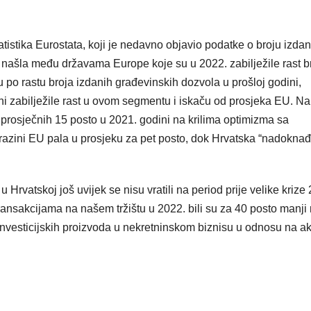
tistika Eurostata, koji je nedavno objavio podatke o broju izdan
e našla među državama Europe koje su u 2022. zabilježile rast b
po rastu broja izdanih građevinskih dozvola u prošloj godini,
i zabilježile rast u ovom segmentu i iskaču od prosjeka EU. Na
rosječnih 15 posto u 2021. godini na krilima optimizma sa
 razini EU pala u prosjeku za pet posto, dok Hrvatska “nadoknađ
u Hrvatskoj još uvijek se nisu vratili na period prije velike krize
transakcijama na našem tržištu u 2022. bili su za 40 posto manji
nvesticijskih proizvoda u nekretninskom biznisu u odnosu na ak