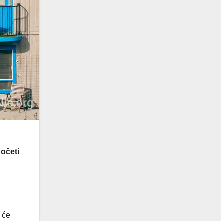
očeti
 će