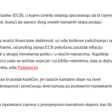
e banke (ECB), u kojem između ostalog upozoravaju da bi cijene
i, budući da stanovi zbog visokih kamatnih stopa postaju
 analizi financijske stabilnosti, uz više troškove zaduživanja i sp
a. Naime, od prošlog srpnja ECB pokušava zauzdati inflaciju
i u strogoj monetarnoj politici i u idućim mjesecima. Najoštrije
a sada se počinje osjećati i na tržištu nekretnina, koje je doži
dita, piše
Poslovni.hr
.
ao bi postati kaotičan, jer rastuće kamatne stope na nove
dostupnost i povećavaju teret kamata po postojećim hipotekarn
ju hipotekarni zajmovi s promjenjivom kamatnom stopom, kao št