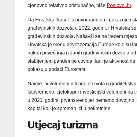
cjenovno relativno pristupačne, piše
Poslovni.hr
.
Da Hrvatska “kasni” s novogradnjom, pokazuje i sta
građevinskih dozvola u 2022. godini, i Hrvatska s
građevinskih dozvola. Našavši se na trećem mjestu 
Hrvatska je među devet zemalja Europe koje su lan
nakon povećanja izdanih građevinskih dozvola od p
slabljenjem pandemije covida, lani je aktivnost na
pokazuju podaci Eurostata.
Naime, ni volumeni niti broj dozvola u graditeljstvu 
Istovremeno, cjelokupni investicijski volumeni na 
u 2021. godini, prvenstveno jer nemamo dovoljno i
kapital koji je spreman ići u nekretnine.
Utjecaj turizma