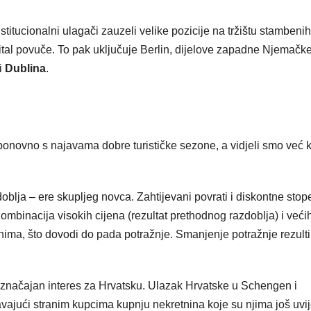
stitucionalni ulagači zauzeli velike pozicije na tržištu stambenih
ital povuče. To pak uključuje Berlin, dijelove zapadne Njemačke
i
Dublina
.
 ponovno s najavama dobre turističke sezone, a vidjeli smo već 
lja – ere skupljeg novca. Zahtijevani povrati i diskontne stop
ombinacija visokih cijena (rezultat prethodnog razdoblja) i veći
nima, što dovodi do pada potražnje. Smanjenje potražnje rezulti
 značajan interes za Hrvatsku. Ulazak Hrvatske u Schengen i
vajući stranim kupcima kupnju nekretnina koje su njima još uvi