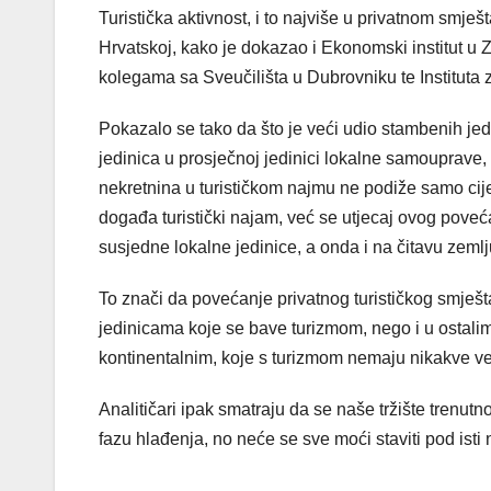
Turistička aktivnost, i to najviše u privatnom smješ
Hrvatskoj, kako je dokazao i Ekonomski institut u 
kolegama sa Sveučilišta u Dubrovniku te Instituta 
Pokazalo se tako da što je veći udio stambenih je
jedinica u prosječnoj jedinici lokalne samouprave,
nekretnina u turističkom najmu ne podiže samo cij
događa turistički najam, već se utjecaj ovog poveć
susjedne lokalne jedinice, a onda i na čitavu zemlj
To znači da povećanje privatnog turističkog smje
jedinicama koje se bave turizmom, nego i u ostalim 
kontinentalnim, koje s turizmom nemaju nikakve vez
Analitičari ipak smatraju da se naše tržište trenut
fazu hlađenja, no neće se sve moći staviti pod isti 