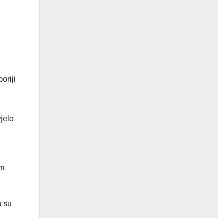
oriji
vjelo
im
o su