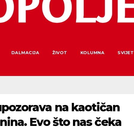
DALMACIJA
ŽIVOT
KOLUMNA
SVIJET
pozorava na kaotičan
nina. Evo što nas čeka