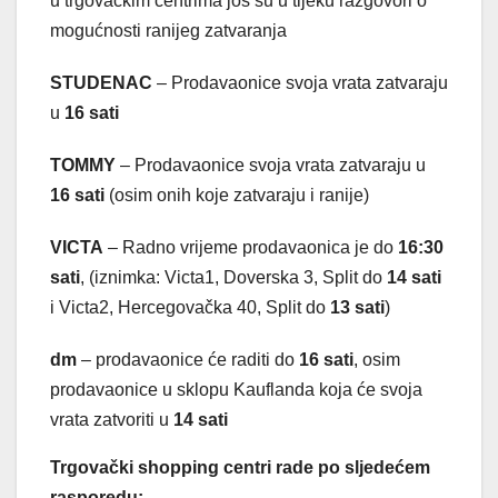
u trgovačkim centrima još su u tijeku razgovori o
mogućnosti ranijeg zatvaranja
STUDENAC
– Prodavaonice svoja vrata zatvaraju
u
16 sati
TOMMY
– Prodavaonice svoja vrata zatvaraju u
16 sati
(osim onih koje zatvaraju i ranije)
VICTA
– Radno vrijeme prodavaonica je do
16:30
sati
, (iznimka: Victa1, Doverska 3, Split do
14 sati
i Victa2, Hercegovačka 40, Split do
13 sati
)
dm
– prodavaonice će raditi do
16 sati
, osim
prodavaonice u sklopu Kauflanda koja će svoja
vrata zatvoriti u
14 sati
Trgovački shopping centri rade po sljedećem
rasporedu: