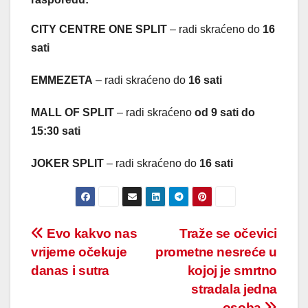
CITY CENTRE ONE SPLIT
– radi skraćeno do
16
sati
EMMEZETA
– radi skraćeno do
16 sati
MALL OF SPLIT
– radi skraćeno
od 9 sati do
15:30 sati
JOKER SPLIT
– radi skraćeno do
16 sati
Post
Evo kakvo nas
Traže se očevici
vrijeme očekuje
prometne nesreće u
navigation
danas i sutra
kojoj je smrtno
stradala jedna
osoba