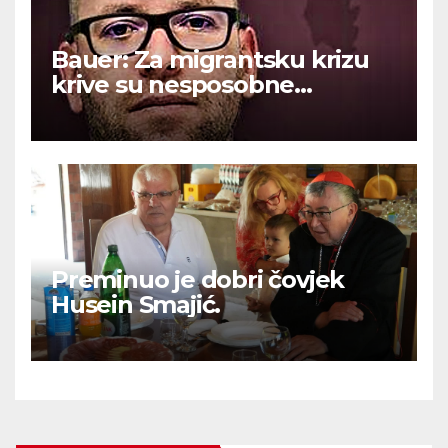
Bauer: Za migrantsku krizu
krive su nesposobne
ljevičarske vlasti.
Preminuo je dobri čovjek
Husein Smajić.