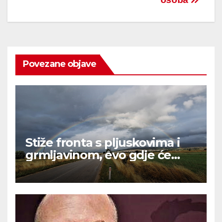
Povezane objave
Stiže fronta s pljuskovima i
grmljavinom, evo gdje će
najviše osvježiti