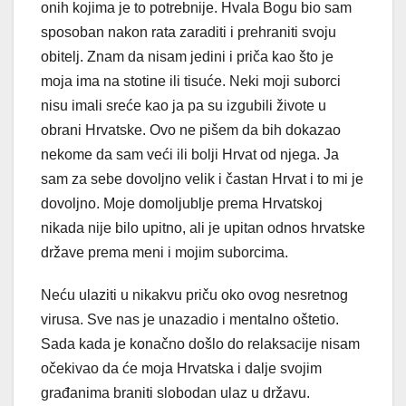
onih kojima je to potrebnije. Hvala Bogu bio sam
sposoban nakon rata zaraditi i prehraniti svoju
obitelj. Znam da nisam jedini i priča kao što je
moja ima na stotine ili tisuće. Neki moji suborci
nisu imali sreće kao ja pa su izgubili živote u
obrani Hrvatske. Ovo ne pišem da bih dokazao
nekome da sam veći ili bolji Hrvat od njega. Ja
sam za sebe dovoljno velik i častan Hrvat i to mi je
dovoljno. Moje domoljublje prema Hrvatskoj
nikada nije bilo upitno, ali je upitan odnos hrvatske
države prema meni i mojim suborcima.
Neću ulaziti u nikakvu priču oko ovog nesretnog
virusa. Sve nas je unazadio i mentalno oštetio.
Sada kada je konačno došlo do relaksacije nisam
očekivao da će moja Hrvatska i dalje svojim
građanima braniti slobodan ulaz u državu.