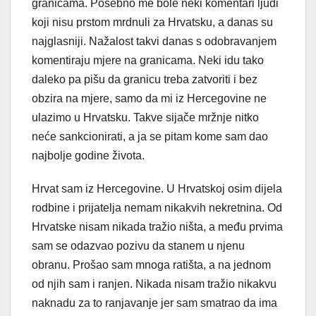
granicama. Posebno me bole neki komentari ljudi
koji nisu prstom mrdnuli za Hrvatsku, a danas su
najglasniji. Nažalost takvi danas s odobravanjem
komentiraju mjere na granicama. Neki idu tako
daleko pa pišu da granicu treba zatvoriti i bez
obzira na mjere, samo da mi iz Hercegovine ne
ulazimo u Hrvatsku. Takve sijače mržnje nitko
neće sankcionirati, a ja se pitam kome sam dao
najbolje godine života.
Hrvat sam iz Hercegovine. U Hrvatskoj osim dijela
rodbine i prijatelja nemam nikakvih nekretnina. Od
Hrvatske nisam nikada tražio ništa, a među prvima
sam se odazvao pozivu da stanem u njenu
obranu. Prošao sam mnoga ratišta, a na jednom
od njih sam i ranjen. Nikada nisam tražio nikakvu
naknadu za to ranjavanje jer sam smatrao da ima