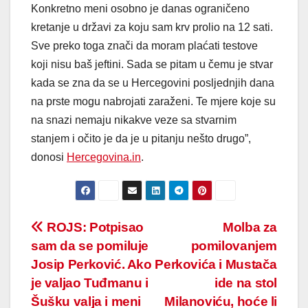
Konkretno meni osobno je danas ograničeno
kretanje u državi za koju sam krv prolio na 12 sati.
Sve preko toga znači da moram plaćati testove
koji nisu baš jeftini. Sada se pitam u čemu je stvar
kada se zna da se u Hercegovini posljednjih dana
na prste mogu nabrojati zaraženi. Te mjere koje su
na snazi nemaju nikakve veze sa stvarnim
stanjem i očito je da je u pitanju nešto drugo”,
donosi
Hercegovina.in
.
Post
ROJS: Potpisao
Molba za
sam da se pomiluje
pomilovanjem
navigation
Josip Perković. Ako
Perkovića i Mustača
je valjao Tuđmanu i
ide na stol
Šušku valja i meni
Milanoviću, hoće li