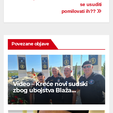
se usuditi
pomilovati ih??
Povezane objave
Video – Kreće novi sudski
zbog ubojstva Blaža
Kraljevića: “Pobijeni su od
onih koji drže ruku na srcu”