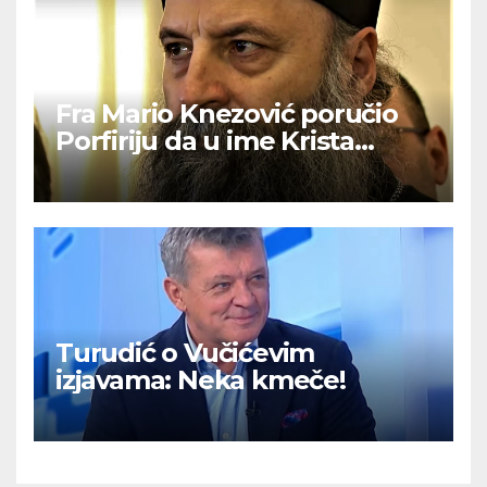
Fra Mario Knezović poručio
Porfiriju da u ime Krista
izvuče svoj narod iz ‘ralja laži i
mitova’
Turudić o Vučićevim
izjavama: Neka kmeče!