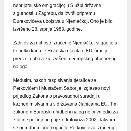
neprijateljske emigracije) u Službi državne
sigurnosti u Zagrebu, da izvrši pripremu
Đurekovićeva ubojstva u Njemačkoj. Ono je bilo
izvršeno 28. srpnja 1983. godine.
Zahtjev za njihovo izručenje Njemačkoj stigao je u
trenutku kada je Hrvatska ulazila u EU čime je
preuzela obavezu izvršenja europskog uhidbenog
naloga.
Međutim, nakon raspisivanja tjeralice za
Perkovićem i Mustačem Sabor je izglasao novi
prijedlog Zakona o pravosudnoj suradnji u
kaznenim stvarima s državama članicama EU. Tim
zakonom Europski uhidbeni nalog ne bi vrijedio za
zločine počinjene prije 7. kolovoza 2002. Takvom
se odredbom onemogućilo Perkovićevo izručenje,