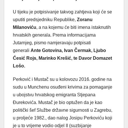
U tijeku je potpisivanje takvog zahtjeva koji će se
uputiti predsjedniku Republike,
Zoranu
Milanoviću
, a na kojemu će biti imena istaknutih
hrvatskih generala. Prema informacijama
Jutarnjeg, pismo namjeravaju potpisati
generali
Ante Gotovina, Ivan Čermak, Ljubo
Ćesić Rojs, Marinko Krešić, te Davor Domazet
Lošo.
Perković i Mustač su u kolovozu 2016. godine na
sudu u Munchenu osuđeni krivima za pomaganje
u ubojstvu hrvatskog emigranta Stjepana
Đurekovića. Mustač je bio optužen da je kao
politički šef Službe državne sigurnosti u Zagrebu,
u proljeće 1982., dao nalog Josipu Perkoviću koji
je u to vrijeme vodio odjel II (suzbijanje