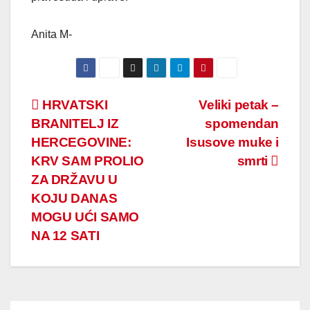
Anita M-
Post
HRVATSKI
Veliki petak –
BRANITELJ IZ
spomendan
navigation
HERCEGOVINE:
Isusove muke i
KRV SAM PROLIO
smrti
ZA DRŽAVU U
KOJU DANAS
MOGU UĆI SAMO
NA 12 SATI