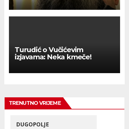
izvuče svoj narod iz ‘ralja laži i
mitova’
Turudić o Vučićevim
izjavama: Neka kmeče!
TRENUTNO VRIJEME