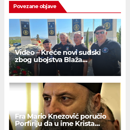
Povezane objave
Video – Kreće novi sudski
zbog ubojstva Blaža
Kraljevića: “Pobijeni su od
onih koji drže ruku na srcu”
Fra Mario Knezović poručio
Porfiriju da u ime Krista