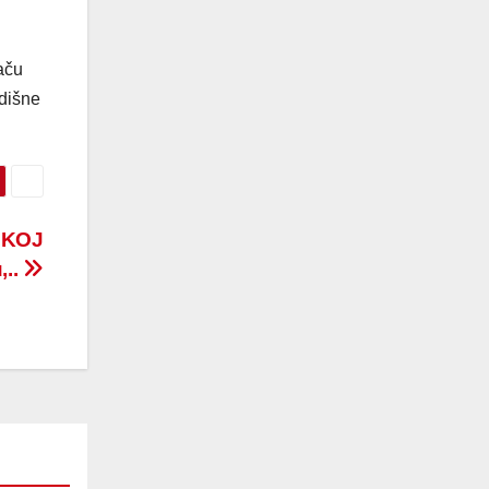
začu
adišne
USKOJ
,..