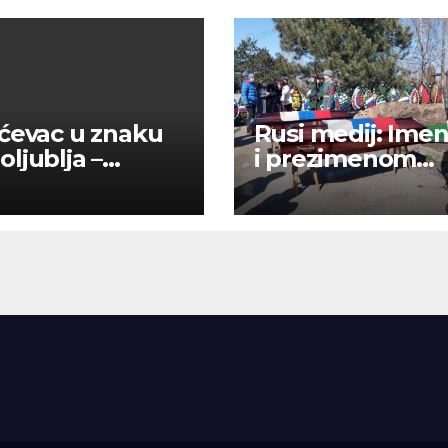
ćevac u znaku
Rusi medij: Im
ljublja –
i prezimenom
mpson okupio
potvrdili smo 23
e ljudi u
000 Rusa poginu
niku
u Ukraini.