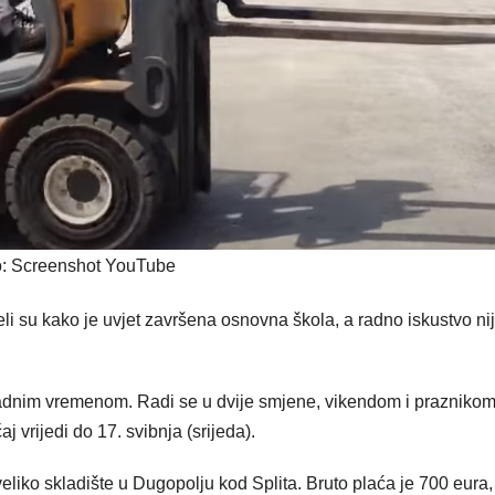
o: Screenshot YouTube
eli su kako je uvjet završena osnovna škola, a radno iskustvo ni
adnim vremenom. Radi se u dvije smjene, vikendom i praznikom
j vrijedi do 17. svibnja (srijeda).
veliko skladište u Dugopolju kod Splita. Bruto plaća je 700 eura,