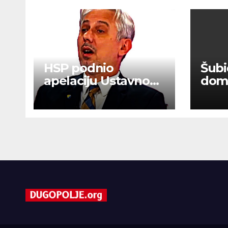
HSP podnio
Šubi
apelaciju Ustavnom
domo
sudu BiH protiv
Tho
ovjere kandidature
tisuć
Slavena Kovačevića
Šibe