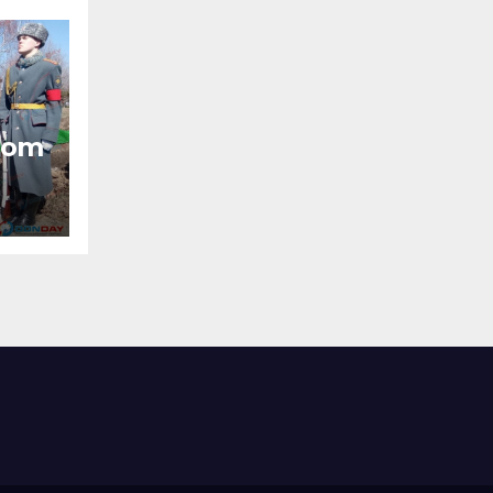
enom
6
lih