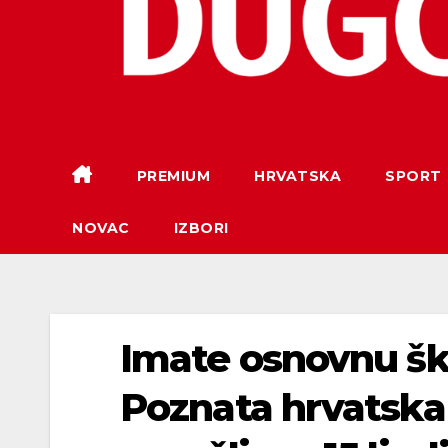
PREMIUM
HRVATSKA
SPORT
NOVAC
IZBORI
Imate osnovnu ško
Poznata hrvatska