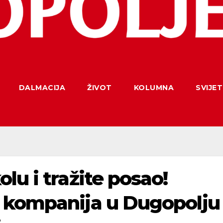
DALMACIJA
ŽIVOT
KOLUMNA
SVIJET
lu i tražite posao!
 kompanija u Dugopolju