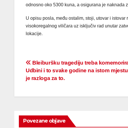
odnosno oko 5300 kuna, a osigurana je naknada z
U opisu posla, među ostalim, stoji, utovar i istovar 
visokoregalnog viličara uz isključiv rad unutar zat
lokacije.
Post
Bleiburšku tragediju treba komemorira
Udbini i to svake godine na istom mjest
navigation
je razloga za to.
Povezane objave