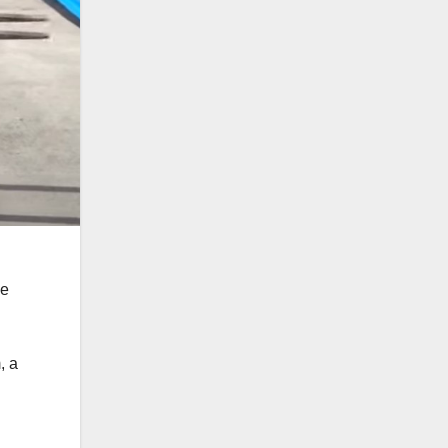
je
, a