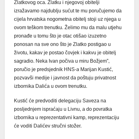
Zlatkovog oca. Zlatku i njegovoj obitelji
izražavamo najdublju sućut te mu poručujemo da
cijela hrvatska nogometna obitelj stoji uz njega u
ovom teškom trenutku. Želimo mu da malu utjehu
pronađe u tomu što je otac otišao izuzetno
ponosan na sve ono što je Zlatko postigao u
životu, kakav je postao čovjek i kakvu je obitelj
sagradio. Neka Ivan počiva u miru Božjem”,
poručio je predsjednik HNS-a Marijan Kustić,
pozvavši medije i javnost da poštuju privatnost
izbornika Dalića u ovom trenutku.
Kustić će predvoditi delegaciju Saveza na
posljednjem ispraćaju u Livnu, a do povratka
izbornika u reprezentativni kamp, reprezentaciju
će voditi Dalićev stručni stožer.