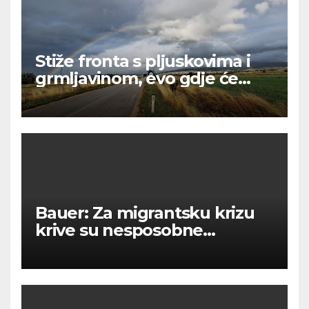
Stiže fronta s pljuskovima i
grmljavinom, evo gdje će
najviše osvježiti
Bauer: Za migrantsku krizu
krive su nesposobne
ljevičarske vlasti.