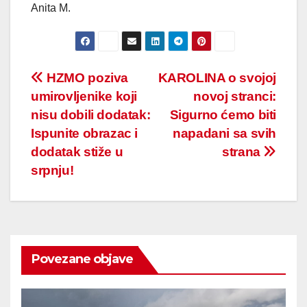
Anita M.
Post
HZMO poziva
KAROLINA o svojoj
umirovljenike koji
novoj stranci:
navigation
nisu dobili dodatak:
Sigurno ćemo biti
Ispunite obrazac i
napadani sa svih
dodatak stiže u
strana
srpnju!
Povezane objave