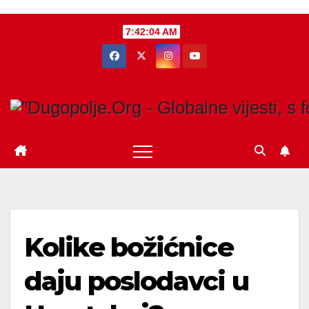
Skip
7:42:05 AM
to
content
Kolike božićnice
daju poslodavci u