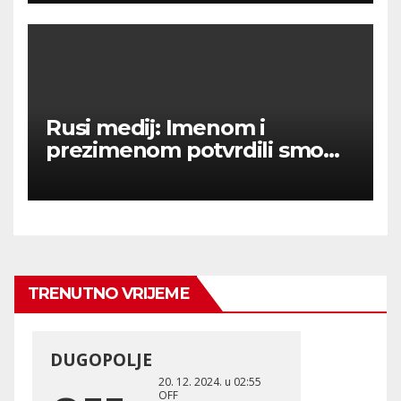
Rusi medij: Imenom i
prezimenom potvrdili smo
236 000 Rusa poginulih u
Ukraini.
TRENUTNO VRIJEME