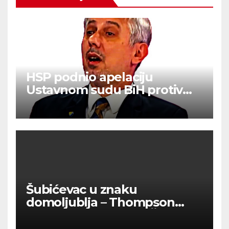
HSP podnio apelaciju
Ustavnom sudu BiH protiv
ovjere kandidature Slavena
Kovačevića
Šubićevac u znaku
domoljublja – Thompson
okupio tisuće ljudi u Šibeniku