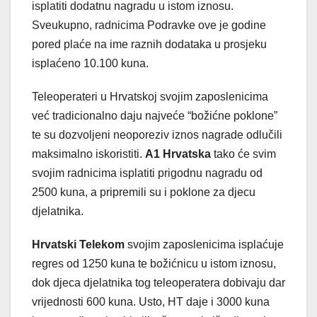
isplatiti dodatnu nagradu u istom iznosu.
Sveukupno, radnicima Podravke ove je godine
pored plaće na ime raznih dodataka u prosjeku
isplaćeno 10.100 kuna.
Teleoperateri u Hrvatskoj svojim zaposlenicima
već tradicionalno daju najveće “božićne poklone”
te su dozvoljeni neoporeziv iznos nagrade odlučili
maksimalno iskoristiti.
A1 Hrvatska
tako će svim
svojim radnicima isplatiti prigodnu nagradu od
2500 kuna, a pripremili su i poklone za djecu
djelatnika.
Hrvatski Telekom
svojim zaposlenicima isplaćuje
regres od 1250 kuna te božićnicu u istom iznosu,
dok djeca djelatnika tog teleoperatera dobivaju dar
vrijednosti 600 kuna. Usto, HT daje i 3000 kuna