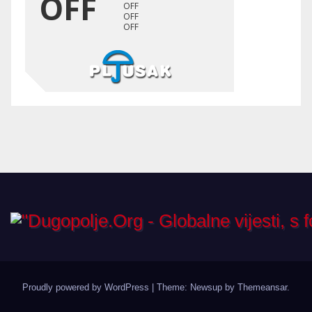
Proudly powered by WordPress
|
Theme: Newsup by
Themeansar
.