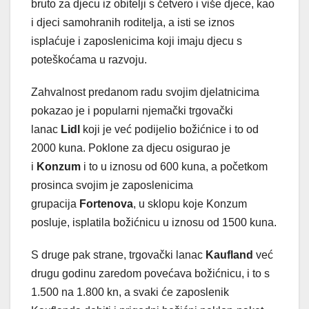
bruto za djecu iz obitelji s četvero i više djece, kao
i djeci samohranih roditelja, a isti se iznos
isplaćuje i zaposlenicima koji imaju djecu s
poteškoćama u razvoju.
Zahvalnost predanom radu svojim djelatnicima
pokazao je i popularni njemački trgovački
lanac
Lidl
koji je već podijelio božićnice i to od
2000 kuna. Poklone za djecu osigurao je
i
Konzum
i to u iznosu od 600 kuna, a početkom
prosinca svojim je zaposlenicima
grupacija
Fortenova
, u sklopu koje Konzum
posluje, isplatila božićnicu u iznosu od 1500 kuna.
S druge pak strane, trgovački lanac
Kaufland
već
drugu godinu zaredom povećava božićnicu, i to s
1.500 na 1.800 kn, a svaki će zaposlenik