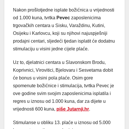
Nakon prošlotjedne isplate božićnica u vrijednosti
od 1.000 kuna, tvrtka
Pevec
zaposlenicima
trgovačkih centara u Sisku, Varaždinu, Kutini,
Osijeku i Karlovcu, koji su njihovi najuspješniji
prodajni centari, sljedeći tjedan isplatit će dodatnu
stimulaciju u visini jedne cijele plaće.
Uz to, djelatnici centara u Slavonskom Brodu,
Koprivnici, Virovitici, Bjelovaru i Sesvetama dobit
će bonus u visini pola plaće. Osim gore
spomenute božićnice i stimulacija, tvrtka Pevec je
ove godine svim svojim zaposlenicima isplatila i
regres u iznosu od 1.000 kuna, dar za dijete u
vrijednosti 600 kuna,
piše Jutarnji.hr
.
Stimulanse u obliku 13. plaće u iznosu od 5.000