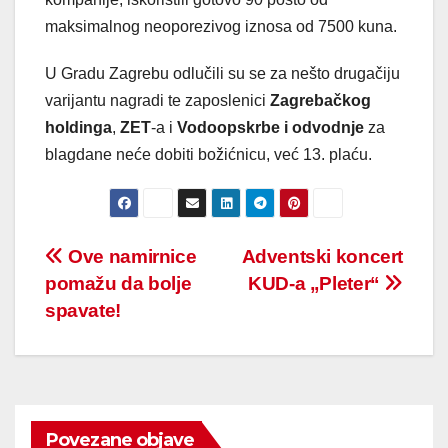
maksimalnog neoporezivog iznosa od 7500 kuna.
U Gradu Zagrebu odlučili su se za nešto drugačiju
varijantu nagradi te zaposlenici
Zagrebačkog
holdinga
,
ZET
-a i
Vodoopskrbe i odvodnje
za
blagdane neće dobiti božićnicu, već 13. plaću.
Post
Ove namirnice
Adventski koncert
pomažu da bolje
KUD-a „Pleter“
navigation
spavate!
Povezane objave