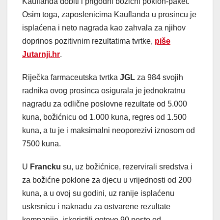
Kauflanda dobiti i prigodni božićni poklon-paket.
Osim toga, zaposlenicima Kauflanda u prosincu je
isplaćena i neto nagrada kao zahvala za njihov
doprinos pozitivnim rezultatima tvrtke,
piše
Jutarnji.hr
.
Riječka farmaceutska tvrtka
JGL
za 984 svojih
radnika ovog prosinca osigurala je jednokratnu
nagradu za odlične poslovne rezultate od 5.000
kuna, božićnicu od 1.000 kuna, regres od 1.500
kuna, a tu je i maksimalni neoporezivi iznosom od
7500 kuna.
U
Francku
su, uz božićnice, rezervirali sredstva i
za božićne poklone za djecu u vrijednosti od 200
kuna, a u ovoj su godini, uz ranije isplaćenu
uskrsnicu i naknadu za ostvarene rezultate
kompanije, iskoristili gotovo 90 posto od