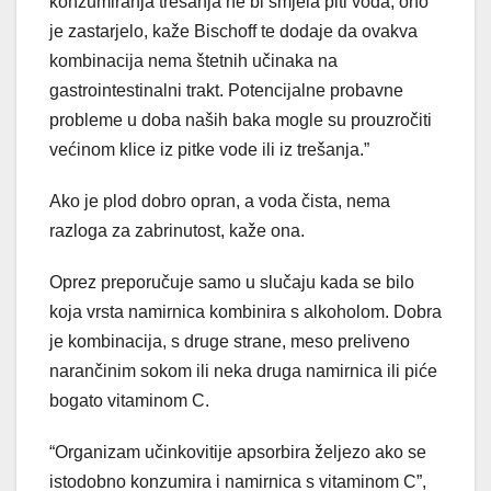
konzumiranja trešanja ne bi smjela piti voda, ono
je zastarjelo, kaže Bischoff te dodaje da ovakva
kombinacija nema štetnih učinaka na
gastrointestinalni trakt. Potencijalne probavne
probleme u doba naših baka mogle su prouzročiti
većinom klice iz pitke vode ili iz trešanja.”
Ako je plod dobro opran, a voda čista, nema
razloga za zabrinutost, kaže ona.
Oprez preporučuje samo u slučaju kada se bilo
koja vrsta namirnica kombinira s alkoholom. Dobra
je kombinacija, s druge strane, meso preliveno
narančinim sokom ili neka druga namirnica ili piće
bogato vitaminom C.
“Organizam učinkovitije apsorbira željezo ako se
istodobno konzumira i namirnica s vitaminom C”,