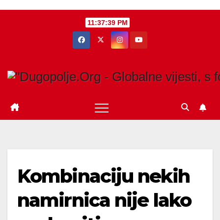
Skip
11:37:40 PM
to
content
Kombinaciju nekih
namirnica nije lako