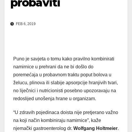
probaviti
FEB 6, 2019
Puno je savjeta o tomu kako pravilno kombinirati
namirnice u prehrani da ne bi došlo do
poremećaja u probavnom traktu poput bolova u
želucu, plinova ili slabije apsorpcije hranjivih tvari,
no liječnici i nutricionisti posebno upozoravaju na
redoslijed unošenja hrane u organizam.
“U zdravih pojedinaca doista nije pretjerano važno
na koji način kombiniraju namirnice”, kaže
njemački gastroenterolog dr.
Wolfgang Holtmeier
.