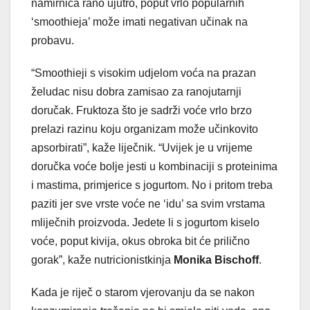
namirnica rano ujutro, poput vrlo popularnih
‘smoothieja’ može imati negativan učinak na
probavu.
“Smoothieji s visokim udjelom voća na prazan
želudac nisu dobra zamisao za ranojutarnji
doručak. Fruktoza što je sadrži voće vrlo brzo
prelazi razinu koju organizam može učinkovito
apsorbirati”, kaže liječnik. “Uvijek je u vrijeme
doručka voće bolje jesti u kombinaciji s proteinima
i mastima, primjerice s jogurtom. No i pritom treba
paziti jer sve vrste voće ne ‘idu’ sa svim vrstama
mliječnih proizvoda. Jedete li s jogurtom kiselo
voće, poput kivija, okus obroka bit će prilično
gorak”, kaže nutricionistkinja
Monika Bischoff
.
Kada je riječ o starom vjerovanju da se nakon