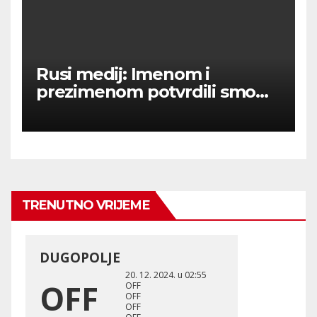
Rusi medij: Imenom i
prezimenom potvrdili smo
236 000 Rusa poginulih u
Ukraini.
TRENUTNO VRIJEME