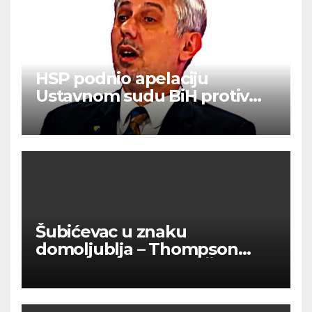
HSP podnio apelaciju
Ustavnom sudu BiH protiv
ovjere kandidature Slavena
Kovačevića
Šubićevac u znaku
domoljublja – Thompson
okupio tisuće ljudi u Šibeniku