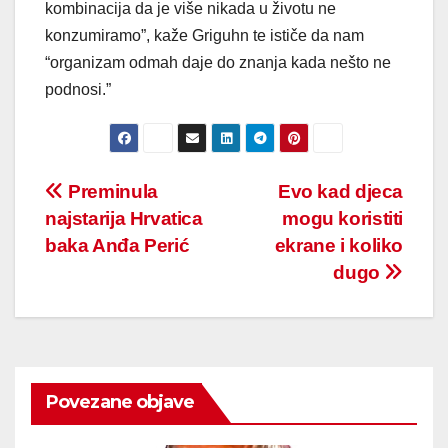
kombinacija da je više nikada u životu ne
konzumiramo”, kaže Griguhn te ističe da nam
“organizam odmah daje do znanja kada nešto ne
podnosi.”
Post
Preminula
Evo kad djeca
najstarija Hrvatica
mogu koristiti
navigation
baka Anđa Perić
ekrane i koliko
dugo
Povezane objave