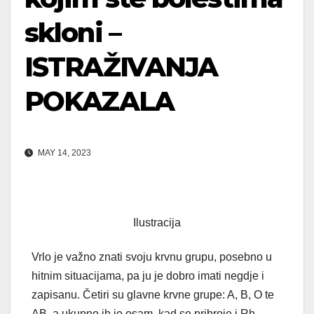
skloni –
ISTRAŽIVANJA
POKAZALA
MAY 14, 2023
Ilustracija
Vrlo je važno znati svoju krvnu grupu, posebno u
hitnim situacijama, pa ju je dobro imati negdje i
zapisanu. Četiri su glavne krvne grupe: A, B, O te
AB, a ukupno ih je osam, kad se pribroje i Rh