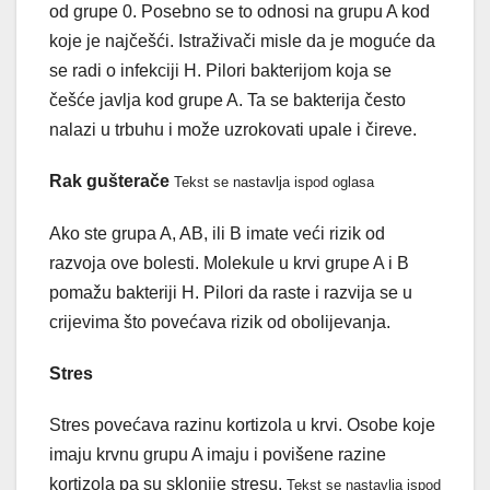
od grupe 0. Posebno se to odnosi na grupu A kod
koje je najčešći. Istraživači misle da je moguće da
se radi o infekciji H. Pilori bakterijom koja se
češće javlja kod grupe A. Ta se bakterija često
nalazi u trbuhu i može uzrokovati upale i čireve.
Rak gušterače
Tekst se nastavlja ispod oglasa
Ako ste grupa A, AB, ili B imate veći rizik od
razvoja ove bolesti. Molekule u krvi grupe A i B
pomažu bakteriji H. Pilori da raste i razvija se u
crijevima što povećava rizik od obolijevanja.
Stres
Stres povećava razinu kortizola u krvi. Osobe koje
imaju krvnu grupu A imaju i povišene razine
kortizola pa su sklonije stresu.
Tekst se nastavlja ispod