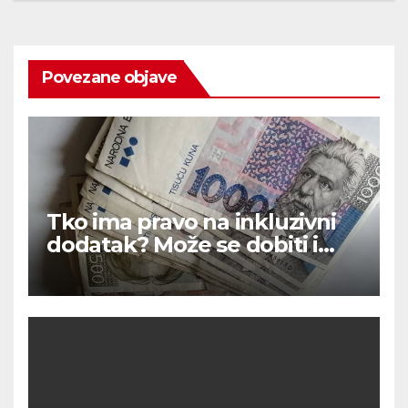
Povezane objave
Tko ima pravo na inkluzivni
dodatak? Može se dobiti i
720 eura