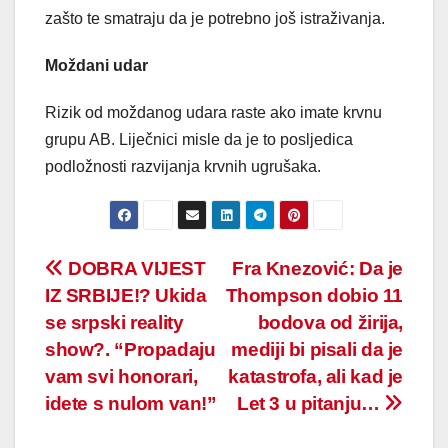
zašto te smatraju da je potrebno još istraživanja.
Moždani udar
Rizik od moždanog udara raste ako imate krvnu
grupu AB. Liječnici misle da je to posljedica
podložnosti razvijanja krvnih ugrušaka.
Post
DOBRA VIJEST
Fra Knezović: Da je
IZ SRBIJE!? Ukida
Thompson dobio 11
navigation
se srpski reality
bodova od žirija,
show?. “Propadaju
mediji bi pisali da je
vam svi honorari,
katastrofa, ali kad je
idete s nulom van!”
Let 3 u pitanju…