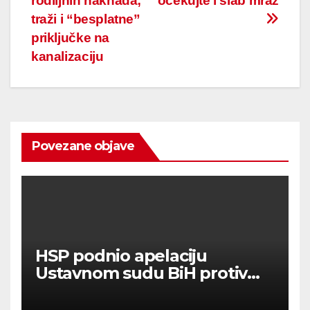
rodiljnih naknada;
očekujte i slab mraz
traži i “besplatne”
priključke na
kanalizaciju
Povezane objave
HSP podnio apelaciju
Ustavnom sudu BiH protiv
ovjere kandidature Slavena
Kovačevića