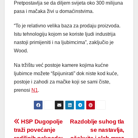
Pretpostavlja se da diljem svijeta oko 300 milijuna
pasa i mačaka živi u domaćinstvima.
“To je relativno velika baza za prodaju proizvoda.
Istu tehnologiju kojom se koriste ljudi industrija
nastoji primijeniti i na ljubimcima”, zaključio je
Wood.
Na tržištu već postoje kamere kojima kućne
ljubimce možete “špijunirati” dok niste kod kuće,
postoje i zahodi za mačke koji se sami čiste,
prenosi
N1
.
Post
HSP Dugopolje
Razdoblje suhog tla
traži povećanje
se nastavlja,
navigation