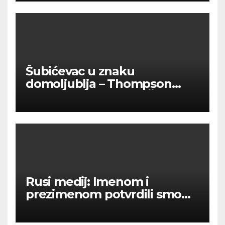
Šubićevac u znaku
domoljublja – Thompson
okupio tisuće ljudi u Šibeniku
Rusi medij: Imenom i
prezimenom potvrdili smo
236 000 Rusa poginulih u
Ukraini.