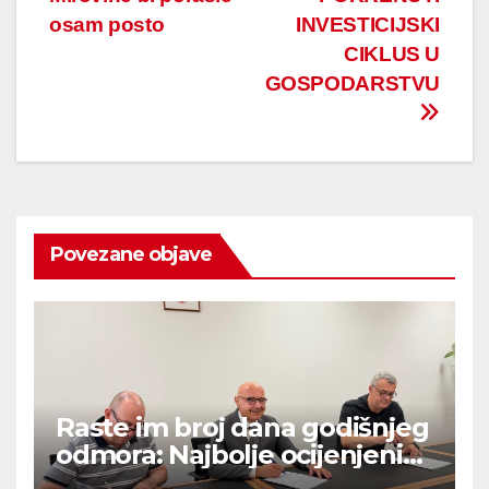
osam posto
INVESTICIJSKI
CIKLUS U
GOSPODARSTVU
Povezane objave
Raste im broj dana godišnjeg
odmora: Najbolje ocijenjeni
dobivaju pet dodatnih dana