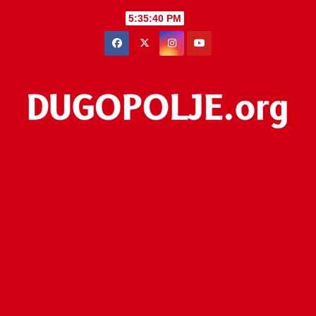
Skip
5:35:40 PM
to
content