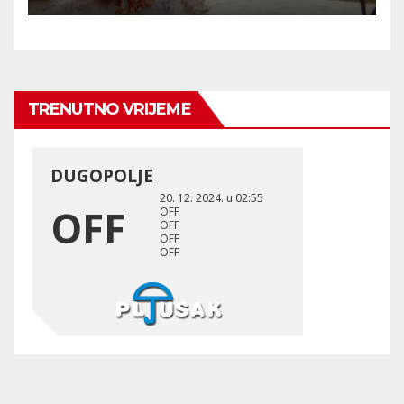
SAMO ZA HILTON, NE I ZA
HRVATSKE GRAĐANE
TRENUTNO VRIJEME