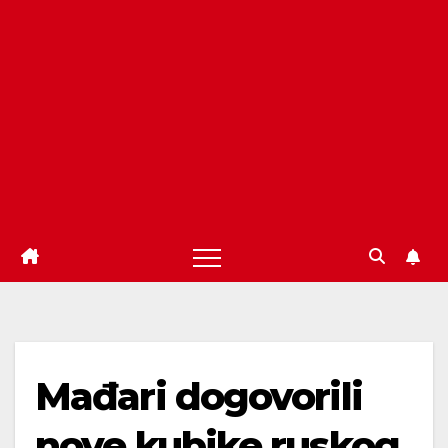
Mađari dogovorili
nove kubike ruskog