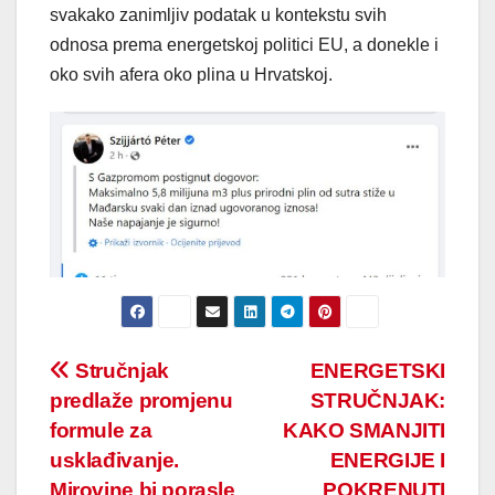
svakako zanimljiv podatak u kontekstu svih
odnosa prema energetskoj politici EU, a donekle i
oko svih afera oko plina u Hrvatskoj.
Post
Stručnjak
ENERGETSKI
predlaže promjenu
STRUČNJAK:
navigation
formule za
KAKO SMANJITI
usklađivanje.
ENERGIJE I
Mirovine bi porasle
POKRENUTI