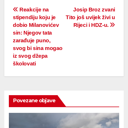
Post
Reakcije na
Josip Broz zvani
stipendiju koju je
Tito još uvijek živi u
navigation
dobio Milanovićev
Rijeci i HDZ-u.
sin: Njegov tata
zarađuje puno,
svog bi sina mogao
iz svog džepa
školovati
Povezane objave