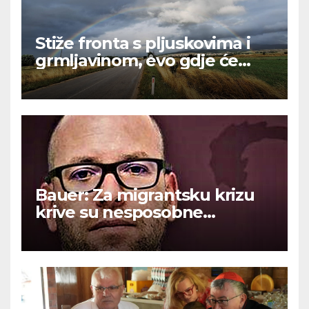
Stiže fronta s pljuskovima i
grmljavinom, evo gdje će
najviše osvježiti
Bauer: Za migrantsku krizu
krive su nesposobne
ljevičarske vlasti.