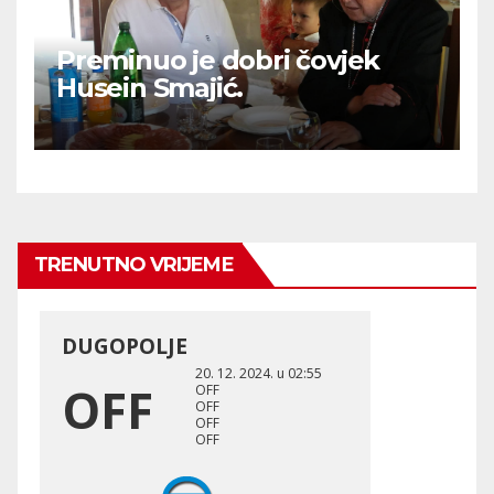
Preminuo je dobri čovjek
Husein Smajić.
TRENUTNO VRIJEME