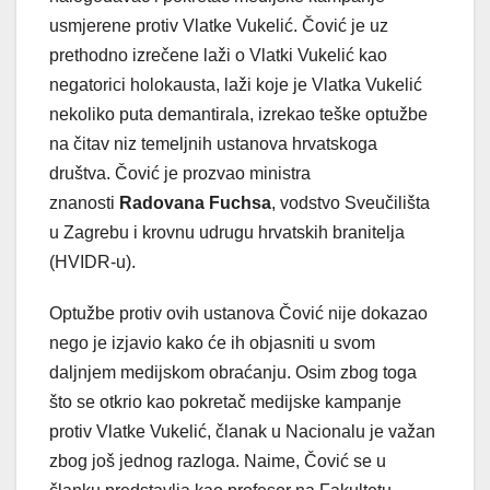
usmjerene protiv Vlatke Vukelić. Čović je uz
prethodno izrečene laži o Vlatki Vukelić kao
negatorici holokausta, laži koje je Vlatka Vukelić
nekoliko puta demantirala, izrekao teške optužbe
na čitav niz temeljnih ustanova hrvatskoga
društva. Čović je prozvao ministra
znanosti
Radovana
Fuchsa
, vodstvo Sveučilišta
u Zagrebu i krovnu udrugu hrvatskih branitelja
(HVIDR-u).
Optužbe protiv ovih ustanova Čović nije dokazao
nego je izjavio kako će ih objasniti u svom
daljnjem medijskom obraćanju. Osim zbog toga
što se otkrio kao pokretač medijske kampanje
protiv Vlatke Vukelić, članak u Nacionalu je važan
zbog još jednog razloga. Naime, Čović se u