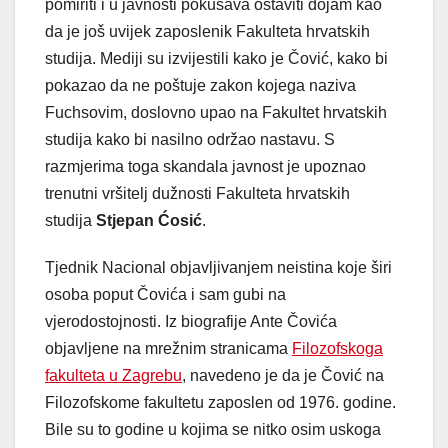
pomiriti i u javnosti pokušava ostaviti dojam kao
da je još uvijek zaposlenik Fakulteta hrvatskih
studija. Mediji su izvijestili kako je Čović, kako bi
pokazao da ne poštuje zakon kojega naziva
Fuchsovim, doslovno upao na Fakultet hrvatskih
studija kako bi nasilno održao nastavu. S
razmjerima toga skandala javnost je upoznao
trenutni vršitelj dužnosti Fakulteta hrvatskih
studija
Stjepan
Ćosić
.
Tjednik Nacional objavljivanjem neistina koje širi
osoba poput Čovića i sam gubi na
vjerodostojnosti. Iz biografije Ante Čovića
objavljene na mrežnim stranicama
Filozofskoga
fakulteta u Zagrebu
, navedeno je da je Čović na
Filozofskome fakultetu zaposlen od 1976. godine.
Bile su to godine u kojima se nitko osim uskoga