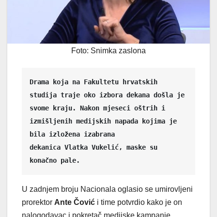
Foto: Snimka zaslona
Drama koja na Fakultetu hrvatskih 
studija traje oko izbora dekana došla je 
svome kraju. Nakon mjeseci oštrih i 
izmišljenih medijskih napada kojima je 
bila izložena izabrana 
dekanica Vlatka Vukelić, maske su 
konačno pale.
U zadnjem broju Nacionala oglasio se umirovljeni
prorektor
Ante
Čović
i time potvrdio kako je on
nalogodavac i pokretač medijske kampanje