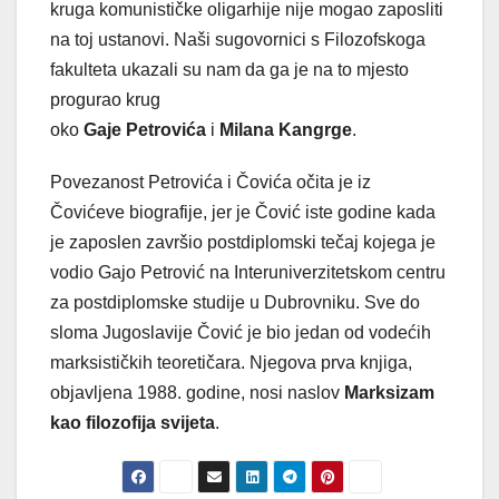
kruga komunističke oligarhije nije mogao zaposliti
na toj ustanovi. Naši sugovornici s Filozofskoga
fakulteta ukazali su nam da ga je na to mjesto
progurao krug
oko
Gaje
Petrovića
i
Milana
Kangrge
.
Povezanost Petrovića i Čovića očita je iz
Čovićeve biografije, jer je Čović iste godine kada
je zaposlen završio postdiplomski tečaj kojega je
vodio Gajo Petrović na Interuniverzitetskom centru
za postdiplomske studije u Dubrovniku. Sve do
sloma Jugoslavije Čović je bio jedan od vodećih
marksističkih teoretičara. Njegova prva knjiga,
objavljena 1988. godine, nosi naslov
Marksizam
kao filozofija svijeta
.