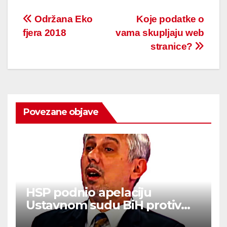
Post
Održana Eko
Koje podatke o
fjera 2018
vama skupljaju web
navigation
stranice?
Povezane objave
HSP podnio apelaciju
Ustavnom sudu BiH protiv
ovjere kandidature Slavena