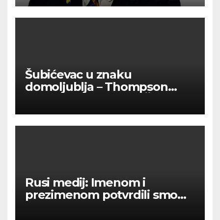
Kovačevića
Šubićevac u znaku
domoljublja – Thompson
okupio tisuće ljudi u Šibeniku
Rusi medij: Imenom i
prezimenom potvrdili smo
236 000 Rusa poginulih u
Ukraini.