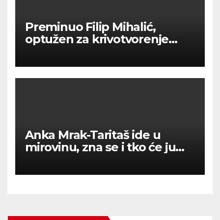
Preminuo Filip Mihalić,
optužen za krivotvorenje
COVID testova
Anka Mrak-Taritaš ide u
mirovinu, zna se i tko će ju
zamjeniti u Saboru