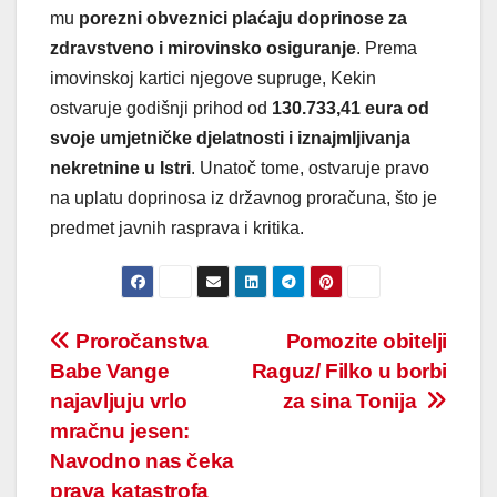
mu
porezni obveznici plaćaju doprinose za
zdravstveno i mirovinsko osiguranje
. Prema
imovinskoj kartici njegove supruge, Kekin
ostvaruje godišnji prihod od
130.733,41 eura od
svoje umjetničke djelatnosti i iznajmljivanja
nekretnine u Istri
. Unatoč tome, ostvaruje pravo
na uplatu doprinosa iz državnog proračuna, što je
predmet javnih rasprava i kritika.
Post
Proročanstva
Pomozite obitelji
Babe Vange
Raguz/ Filko u borbi
navigation
najavljuju vrlo
za sina Tonija
mračnu jesen:
Navodno nas čeka
prava katastrofa