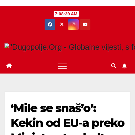
Skip
7:08:40 AM
to
content
‘Mile se snaš’o’:
Kekin od EU-a preko